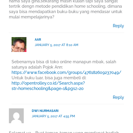
nama saya gina,sekarang masih kuliah tapi saya sangat
tertrik dengn metode pendidikan home schooling, dimana
saya bisa mendapatkan buku-buku yang mendasar untuk
mulai mempelajarinya?
Reply
AAR
JANUARY 5, 2017 AT 8:10 AM
Sebenarnya bisa di toko online manapun mbak, salah
satunya adalah Pojok Ann:
https://www.facebook.com/groups/476182609237049/
Untuk buku luar, bisa juga membeli di:
http://opentrolley.co.id/Search.aspx?
str=homeschooling&page=1&pgsz=20
Reply
DWI NURMASARI
JANUARY 5, 2017 AT 4:55 PM