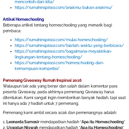
mencontoh-dari-kita/
https://rumahinspirasi.com/anakmu-bukan-anakmu/
Artikel Homeschooling
Beberapa artikel tentang homeschooling yang menarik bagi
pembaca:
https://rumahinspirasi.com/mulai-homeschooling/
https://rumahinspirasi.com/biarlah-waktu-yang-berbicara/
https://rumahinspirasi.com/bagaimana-meyakinkan-
lingkungan-tentang-homeschooling/
https://rumahinspirasi.com/homeschooling-dan-
kemampuan-kompetisi/
Pemenang Giveaway Rumah Inspirasi 2016
Walaupun tak ada yang benar dan salah dalam komentar para
peserta Giveaway, pada akhirnya pemenang Giveaway harus
ditentukan. Kami sangat ingin memberikan banyak hadiah, tapi saat
ini hanya ada 7 hadiah untuk 7 pemenang.
Pemenang kami ambil secara acak dan pemenangnya adalah:
1.
Leonarda Samosir
mendapatkan hadiah “
Apa itu Homeschooling
”
2.
Uswatun Niswah
mendapatkan hadiah “
Apa itu Homeschooling
”