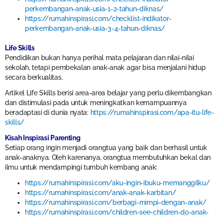
perkembangan-anak-usia-1-2-tahun-diknas/
https://rumahinspirasi.com/checklist-indikator-
perkembangan-anak-usia-3-4-tahun-diknas/
Life Skills
Pendidikan bukan hanya perihal mata pelajaran dan nilai-nilai
sekolah, tetapi pembekalan anak-anak agar bisa menjalani hidup
secara berkualitas.
Artikel Life Skills berisi area-area belajar yang perlu dikembangkan
dan distimulasi pada untuk meningkatkan kemampuannya
beradaptasi di dunia nyata:
https://rumahinspirasi.com/apa-itu-life-
skills/
Kisah Inspirasi Parenting
Setiap orang ingin menjadi orangtua yang baik dan berhasil untuk
anak-anaknya. Oleh karenanya, orangtua membutuhkan bekal dan
ilmu untuk mendampingi tumbuh kembang anak:
https://rumahinspirasi.com/aku-ingin-ibuku-memanggilku/
https://rumahinspirasi.com/anak-anak-karbitan/
https://rumahinspirasi.com/berbagi-mimpi-dengan-anak/
https://rumahinspirasi.com/children-see-children-do-anak-