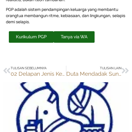
PGP adalah sistem pendampingan keluarga yang membantu
orangtua membangun ritme, kebiasaan, dan lingkungan, selapis
demi selapis.
Kurikulum PGP
Tanya via WA
Prev
Ne
TULISAN SEBELUMNYA
TULISAN LAIN
02 Delapan Jenis Kecerdasan Anak
Duta Mendadak Sunat di Rumah Sunatan