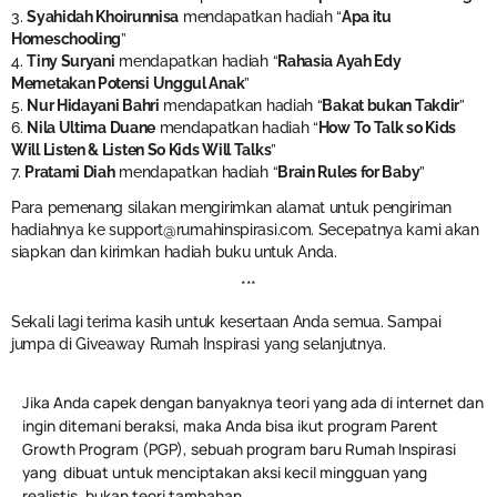
3.
Syahidah Khoirunnisa
mendapatkan hadiah “
Apa itu
Homeschooling
”
4.
Tiny Suryani
mendapatkan hadiah “
Rahasia Ayah Edy
Memetakan Potensi Unggul Anak
”
5.
Nur Hidayani Bahri
mendapatkan hadiah “
Bakat bukan Takdir
”
6.
Nila Ultima Duane
mendapatkan hadiah “
How To Talk so Kids
Will Listen & Listen So Kids Will Talks
”
7.
Pratami Diah
mendapatkan hadiah “
Brain Rules for Baby
”
Para pemenang silakan mengirimkan alamat untuk pengiriman
hadiahnya ke
support@rumahinspirasi.com
. Secepatnya kami akan
siapkan dan kirimkan hadiah buku untuk Anda.
***
Sekali lagi terima kasih untuk kesertaan Anda semua. Sampai
jumpa di Giveaway Rumah Inspirasi yang selanjutnya.
Jika Anda capek dengan banyaknya teori yang ada di internet dan
ingin ditemani beraksi, maka Anda bisa ikut program Parent
Growth Program (PGP), sebuah program baru Rumah Inspirasi
yang dibuat untuk menciptakan aksi kecil mingguan yang
realistis, bukan teori tambahan.