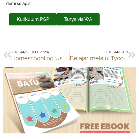
demi selapis.
Kurikulum PGP
Tanya via WA
Prev
Ne
TULISAN SEBELUMNYA
TULISAN LAIN
Homeschooling Usia Dini
Belajar melalui Tycoon (1): Bisnis