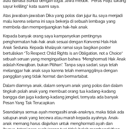
atau Bahasa Sunda dengan logat Jawa medok. “Persis Paijo, tukang
sayur keliling” kata suami saya.
Atas jawaban-jawaban Dika yang polos dan jujur itu, saya menjadi
malu karena selama ini saya bekerja di sebuah lembaga yang
membela dan memperjuangkan hak-hak anak.
Kepada banyak orang saya kampanyekan pentingnya
penghormatan hak-hak anak sesuai dengan Konvensi Hak-Hak
Anak Sedunia. Kepada khalayak ramai saya bagikan poster
bertuliskan “To Respect Child Rights is an Obligation, not a Choice”
sebuah seruan yang mengingatkan bahwa “Menghormati Hak Anak
adalah Kewajiban, bukan Pilihan”. Tanpa saya sadari, saya telah
melanggar hak anak saya karena telah memanggilnya dengan
panggilan yang tidak hormat dan bermartabat.
Dalam diamnya anak, dalam senyum anak yang polos dan dalam
tingkah polah anak yang membuat orang tua kadang-kadang
bangga dan juga kadang-kadang jengkel, ternyata ada banyak
Pesan Yang Tak Terucapkan.
Seandainya semua ayah mengasihi anak-anaknya, maka tidak ada
satupun anak yang kecewa atau marah kepada ayahnya. Anak-
anak memang harus diajarkan untuk menghormati ayah dan