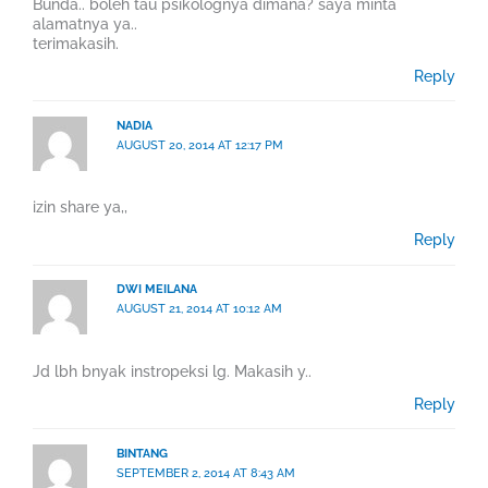
Bunda.. boleh tau psikolognya dimana? saya minta
alamatnya ya..
terimakasih.
Reply
NADIA
AUGUST 20, 2014 AT 12:17 PM
izin share ya,,
Reply
DWI MEILANA
AUGUST 21, 2014 AT 10:12 AM
Jd lbh bnyak instropeksi lg. Makasih y..
Reply
BINTANG
SEPTEMBER 2, 2014 AT 8:43 AM