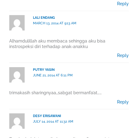
Reply
LALI ENDANG
MARCH 13, 2014 AT 9:13 AM
Alhamdulillah aku membaca sehingga aku bisa
instrospeksi diri terhadap anak-anakku
Reply
PUTRY YASIN
JUNE 21, 2014 AT 6:11 PM
trimakasih sharingnyaa,,sabgat bermanfa’at……
Reply
DESY ERISAWANI
JULY 14, 2014 AT 11:32 AM