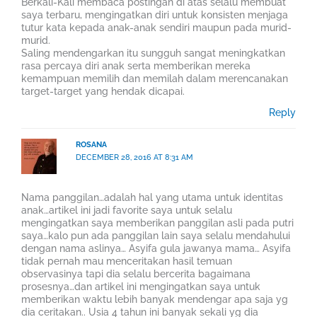
Berkali-Kali membaca postingan di atas selalu membuat
saya terbaru, mengingatkan diri untuk konsisten menjaga
tutur kata kepada anak-anak sendiri maupun pada murid-
murid.
Saling mendengarkan itu sungguh sangat meningkatkan
rasa percaya diri anak serta memberikan mereka
kemampuan memilih dan memilah dalam merencanakan
target-target yang hendak dicapai.
Reply
ROSANA
DECEMBER 28, 2016 AT 8:31 AM
Nama panggilan…adalah hal yang utama untuk identitas
anak…artikel ini jadi favorite saya untuk selalu
mengingatkan saya memberikan panggilan asli pada putri
saya…kalo pun ada panggilan lain saya selalu mendahului
dengan nama aslinya… Asyifa gula jawanya mama… Asyifa
tidak pernah mau menceritakan hasil temuan
observasinya tapi dia selalu bercerita bagaimana
prosesnya…dan artikel ini mengingatkan saya untuk
memberikan waktu lebih banyak mendengar apa saja yg
dia ceritakan.. Usia 4 tahun ini banyak sekali yg dia