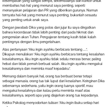
kesempatan yang sangat sempit, sekembalinya dari kantor untuk
membahas hal-hal yang menurut saya penting, seperti
menanyakan pelajaran dan PR yang diberikan gurunya. Namun
ternyata hal-hal yang menurut saya penting, bukanlah sesuatu
yang penting untuk anak saya.
Dengan jawabab Dika yang polos dan jujur itu saya dingatkan
bahwa kecerdasan tidak lebih penting dari pada hikmat dan
pengenalan akan Tuhan. Pengajaran tentang kasih tidak kalah
pentingnya dengan ilmu pengetahuan.
Atas pertanyaan “Aku ingin ayahku berbicara tentang …..”,
Dikapun menuliskan “Aku ingin ayahku berbicara tentang kesalahan
kesalahannya. Aku ingin ayahku tidak selalu merasa benar, paling
hebat dan tidak pernah berbuat salah. Aku ingin ayahku mengakui
kesalahannya dan meminta maaf kepadaku”.
Memang dalam banyak hal, orang tua berbuat benar tetapi
sebagai manusia, orang tua tak luput dari kesalahan. Keinginan Dika
sebenarnya sederhana, yaitu ingin orang tuanya sportif, mau
mengakui kesalahnya dan kalau perlu meminta maaf atas
kesalahannya, seperti apa yang diajarkan orang tua kepadanya.
Ketika Psikolog menyodorkan tulisan “Aku ingin ibuku setiap hari