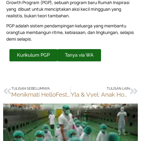
Growth Program (PGP), sebuah program baru Rumah Inspirasi
yang dibuat untuk menciptakan aksi kecil mingguan yang
realistis, bukan teori tambahan.
PGP adalah sistem pendampingan keluarga yang membantu
orangtua membangun ritme, kebiasaan, dan lingkungan, selapis
demi selapis.
Kurikulum PGP
Tanya via WA
Prev
Ne
TULISAN SEBELUMNYA
TULISAN LAIN
Menikmati HelloFest 9 – Indonesian Motion Picture Arts Festival
Yla & Vyel: Anak Homeschooling Juara Wushu di Singapura