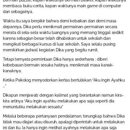
bermain puzzle, kapan waktunya bermain basket, kapan waktunya
membaca buku cerita, kapan waktunya main game di computer
dan sebagainya.
Waktu itu saya berpikir bahwa demi kebaikan dan demi masa
depannya, Dika perlu menikmati permainan-permainan secara
merata di sela-sela waktu luangnya yang memang tinggal sedikit
karena sebagian besar telah dihabiskan untuk sekolah dan
mengikuti berbagai kursus di luar sekolah. Saya selalu pusing
memikirkan jadwal kegiatan Dika yang begitu rumit.
Tetapi ternyata permintaan Dika hanya sederhana : diberi
kebebasan bermain sesuka hatinya, menikmati masa kanak-
kanaknya.
Ketika Psikolog menyodorkan kertas bertuliskan “Aku ingin Ayahku
…”
Dikapun menjawab dengan kalimat yang berantakan namun kira-
kira artinya “Aku ingin ayahku melakukan apa saja seperti dia
menuntutku melakukan sesuatu”
Melalui beberapa pertanyaan pendalaman, terungkap bahwa Dika
tidak mau diajari atau disuruh, apalagi diperintah untuk melakukan
ini dan itu. Ia hanya ingin melihat ayahnya melakukan apa saja