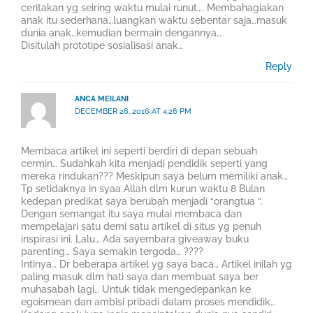
ceritakan yg seiring waktu mulai runut…. Membahagiakan
anak itu sederhana…luangkan waktu sebentar saja…masuk
dunia anak…kemudian bermain dengannya…
Disitulah prototipe sosialisasi anak…
Reply
ANCA MEILANI
DECEMBER 28, 2016 AT 4:28 PM
Membaca artikel ini seperti berdiri di depan sebuah
cermin… Sudahkah kita menjadi pendidik seperti yang
mereka rindukan??? Meskipun saya belum memiliki anak…
Tp setidaknya in syaa Allah dlm kurun waktu 8 Bulan
kedepan predikat saya berubah menjadi “orangtua “.
Dengan semangat itu saya mulai membaca dan
mempelajari satu demi satu artikel di situs yg penuh
inspirasi ini. Lalu… Ada sayembara giveaway buku
parenting… Saya semakin tergoda… ????
Intinya… Dr beberapa artikel yg saya baca… Artikel inilah yg
paling masuk dlm hati saya dan membuat saya ber
muhasabah lagi… Untuk tidak mengedepankan ke
egoismean dan ambisi pribadi dalam proses mendidik…