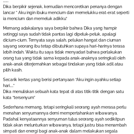
……..”
Dika berpikir sejenak, kemudian mencoretkan penanya dengan
lancar ” Aku ingin ibuku mencium dan memelukku erat-erat seperti
ia mencium dan memeluk adikku”
Memang adakalanya saya berpikir bahwa Dika yang hampir
setinggi saya sudah tidak pantas lagi dipeluk-peluk, apalagi
dicium-cium. Ternyata saya salah, pelukan hangat dan ciuman
sayang seorang ibu tetap dibutuhkan supaya hari-harinya terasa
lebih indah. Waktu itu saya tidak menyadari bahwa perlakukan
orang tua yang tidak sama kepada anak-anaknya seringkali oleh
anak-anak diterjemahkan sebagai tindakan yang tidak adil atau
pilih kasih.
Secarik kertas yang berisi pertanyaan “Aku ingin ayahku setiap
hari…..”
Dika menuliskan sebuah kata tepat di atas titik-titik dengan satu
kata “tersenyum”
Sederhana memang, tetapi seringkali seorang ayah merasa perlu
menahan senyumannya demi mempertahankan wibawanya.
Padahal kenyataannya senyuman tulus seorang ayah sedikitpun
tidak akan melunturkan wibawanya, tetapi justru bisa menambah
simpati dan energi bagi anak-anak dalam melakukan segala