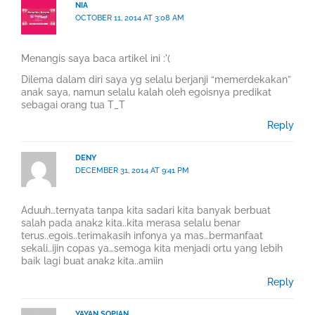
NIA
OCTOBER 11, 2014 AT 3:08 AM
Menangis saya baca artikel ini :'(
Dilema dalam diri saya yg selalu berjanji “memerdekakan”
anak saya, namun selalu kalah oleh egoisnya predikat
sebagai orang tua T_T
Reply
DENY
DECEMBER 31, 2014 AT 9:41 PM
Aduuh…ternyata tanpa kita sadari kita banyak berbuat
salah pada anak2 kita..kita merasa selalu benar
terus..egois..terimakasih infonya ya mas…bermanfaat
sekali..ijin copas ya…semoga kita menjadi ortu yang lebih
baik lagi buat anak2 kita..amiin
Reply
YAYAN SOPIAN