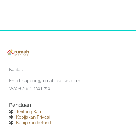
Kontak
Email:
support@rumahinspirasi.com
WA: +62 811-1301-710
Panduan
Tentang Kami
Kebijakan Privasi
Kebijakan Refund
F
T
I
Y
S
T
a
w
n
o
o
e