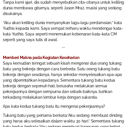
Tanpa kami ajari, dia sudah menyebutkan cita-citanya untuk keliling
dunia membawa gitarnya, seperti Jason Mraz, musisi yang sedang
disukainya.
“Aku akan keliling dunia menyanyikan lagu-lagu perdamaian,” kata
Yudhis kepada kami. Saya sempat terharu waktu mendengar kata-
kata Yudhis. Saya seperti menemukan kebenaran kata-kata CM
seperti yang saya tulis di awal.
**
Memberi Makna pada Kegiatan Keseharian
Saya kemudian teringat sebuah kisah mengenai dua orang tukang
batu yang bekerja dengan cara berbeda. Satu orang tukang batu
bekerja dengan seadanya, hanya sekedar menyelesaikan apa-apa
yang diperintahkan kepadanya. Sementara tukang batu kedua
bekerja dengan sepenuh hati, berusaha melakukan semua
pekerjaannya dengan sempurna dan sebaik-baiknya, bahkan
terkadang melakukan lembur kerja dengan sukarela.
Apa kata kedua tukang batu itu mengenai pekerjaannya?
Tukang batu yang pertama berkata,”Aku sedang membuat dinding
yang harus aku selesaikan dalam waktu 30 hari.” Sementara tukang
batu kedua berkata,”Aku sedang membuat bangunan yang hebat.