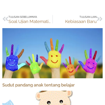
Prev
Ne
TULISAN SEBELUMNYA
TULISAN LAIN
Soal Ujian Matematika, IPA, Bahasa (SD)
Kebiasaan Baru
Sudut pandang anak tentang belajar