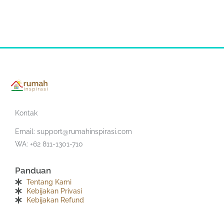
Kontak
Email:
support@rumahinspirasi.com
WA: +62 811-1301-710
Panduan
Tentang Kami
Kebijakan Privasi
Kebijakan Refund
F
T
I
Y
S
T
a
w
n
o
o
e