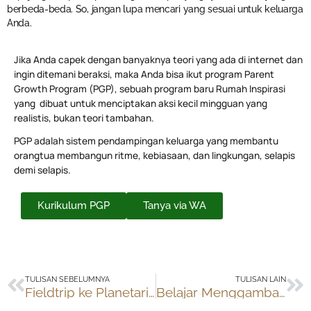
berbeda-beda. So, jangan lupa mencari yang sesuai untuk keluarga
Anda.
Jika Anda capek dengan banyaknya teori yang ada di internet dan
ingin ditemani beraksi, maka Anda bisa ikut program Parent
Growth Program (PGP), sebuah program baru Rumah Inspirasi
yang dibuat untuk menciptakan aksi kecil mingguan yang
realistis, bukan teori tambahan.
PGP adalah sistem pendampingan keluarga yang membantu
orangtua membangun ritme, kebiasaan, dan lingkungan, selapis
demi selapis.
Kurikulum PGP
Tanya via WA
Prev
Ne
TULISAN SEBELUMNYA
TULISAN LAIN
Fieldtrip ke Planetarium TIM
Belajar Menggambar dengan Photoshop