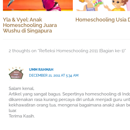
Yla & Vyel: Anak
Homeschooling Usia D
Homeschooling Juara
Wushu di Singapura
2 thoughts on “Refleksi Homeschooling 2011 (Bagian ke-1)”
UMM RAHMAH
DECEMBER 21, 2011 AT 5:34 AM
Salam kenal,
Artikel yang sangat bagus. Sepertinya homeschooling di Ind
dikarenakan rasa kurang percaya diri untuk menjadi guru unt
kekhawatiran orang tua, mengenai bagaimana anak2 akan ber
luar.
Terima Kasih.