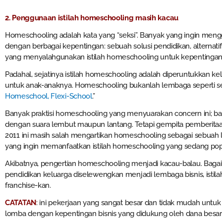
2. Penggunaan istilah homeschooling masih kacau
Homeschooling adalah kata yang “seksi”. Banyak yang ingin meng
dengan berbagai kepentingan: sebuah solusi pendidikan, alternatif
yang menyalahgunakan istilah homeschooling untuk kepentingan 
Padahal, sejatinya istilah homeschooling adalah diperuntukkan 
untuk anak-anaknya. Homeschooling bukanlah lembaga seperti seko
Homeschool, Flexi-School
.”
Banyak praktisi homeschooling yang menyuarakan concern ini; bai
dengan suara lembut maupun lantang. Tetapi gempita pemberitaan
2011 ini masih salah mengartikan homeschooling sebagai sebuah le
yang ingin memanfaatkan istilah homeschooling yang sedang pop
Akibatnya, pengertian homeschooling menjadi kacau-balau. Baga
pendidikan keluarga diselewengkan menjadi lembaga bisnis, istilah
franchise-kan.
CATATAN
: ini pekerjaan yang sangat besar dan tidak mudah untu
lomba dengan kepentingan bisnis yang didukung oleh dana besar