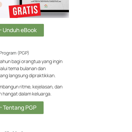
 Unduh eBook
 Program (PGP)
ahun bagi orangtua yang ingin
alui tema bulanan dan
ang langsung dipraktikkan.
angun ritme, kejelasan, dan
ih hangat dalam keluarga.
 Tentang PGP