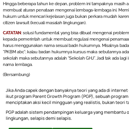
Hingga beberapa tahun ke depan, problem ini tampaknya masih aka
membuat aturan penataan mengenai lembaga-lembaga ini. Memba
hukum untuk mencari kejelasan juga bukan perkara mudah karen
citizen lawsuit (kecuali masalah lingkungan).
CATATAN
: solusi fundamental yang bisa dibuat mengenai proble
kepada pemerintah untuk membuat regulasi mengenai penamaan
harus menggunakan nama sesuai badn hukumnya. Misalnya bad
“PKBM abc”; kalau badan hukumnya kursus maka sebutannya adal
sekolah maka sebutannya adalah “Sekolah GHJ”. Jadi tak ada lag
nama lembaga.
(Bersambung)
Jika Anda capek dengan banyaknya teori yang ada di internet 
ikut program Parent Growth Program (PGP), sebuah program 
menciptakan aksi kecil mingguan yang realistis, bukan teori 
PGP adalah sistem pendampingan keluarga yang membantu o
lingkungan, selapis demi selapis.