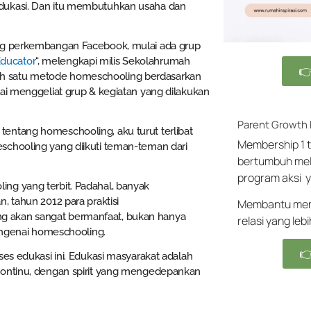
edukasi. Dan itu membutuhkan usaha dan
ing perkembangan Facebook, mulai ada grup
ducator
“, melengkapi milis Sekolahrumah

ah satu metode homeschooling berdasarkan
lai menggeliat grup & kegiatan yang dilakukan
Parent Growth
entang homeschooling, aku turut terlibat
Membership 1 t
schooling yang diikuti teman-teman dari
bertumbuh mel
program aksi y
ng yang terbit. Padahal, banyak
, tahun 2012 para praktisi
Membantu memb
g akan sangat bermanfaat, bukan hanya
relasi yang leb
mengenai homeschooling.

oses edukasi ini. Edukasi masyarakat adalah
kontinu, dengan spirit yang mengedepankan