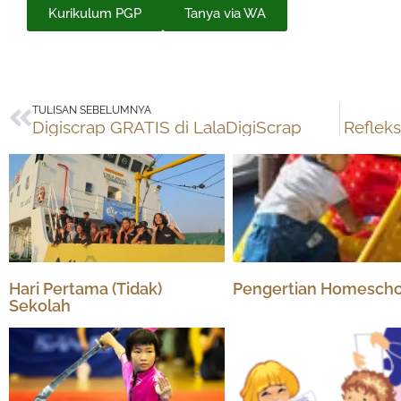
Kurikulum PGP
Tanya via WA
Prev
TULISAN SEBELUMNYA
Digiscrap GRATIS di LalaDigiScrap
Refleks
Hari Pertama (Tidak)
Pengertian Homescho
Sekolah