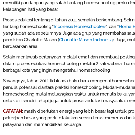
memiliki pandangan yang salah tentang homeschooling perlu di
kelapangan hati yang besar.
Proses edukasi tentang di tahun 2011 semakin berkembang. Seir
tentang homeschooling “
Indonesia Homeschoolers
” dan “
Home E
yang sudah ada sebelumnya. Juga ada grup yang membahas sal
pemikiran Charlotte Mason (
Charlotte Mason Indonesia
). Juga, mu
berdasarkan area.
Selain menjawab pertanyaan melalui email dan membuat posting t
dalam proses edukasi homeschooling melalui 2 kali webinar home
berbagai kota yang ingin mengetahui homeschooling.
Sayangnya, tahun 2011 tidak ada buku baru mengenai homeschooli
penulis potensial diantara praktisi homeschooling. Mudah-mudahan
homeschooling mulai meluangkan waktu untuk menulis buku yan
untuk diri sendiri, tetapi juga untuk proses edukasi masyarakat 
CATATAN
: masih diperlukan energi yang lebih besar lagi untuk pr
pekerjaan besar yang perlu dilakukan secara terus-menerus dan 
pelayanan dan memandirikan keluarga.