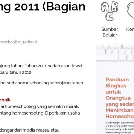
ng 2011 (Bagian
Sumber
Kom
Belajar
meschooling
,
Refleksi
hujung tahun. Tahun 2011 sudah akan lewat
baru tahun 2012.
serba-serbi homeschooling sepanjang tahun
mbaik
ai homeschooling yang semakin marak,
entang homeschooling. Diperlukan usaha
engar dari media massa, atau