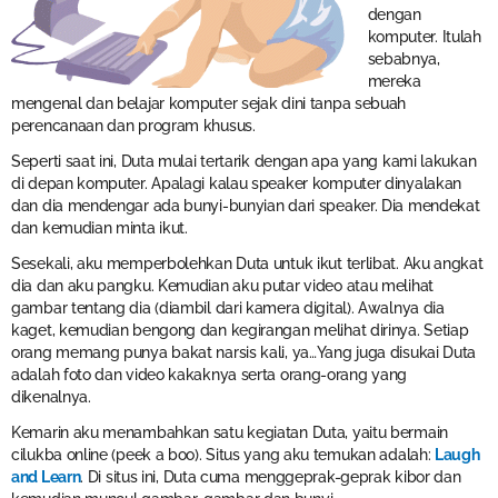
dengan
komputer. Itulah
sebabnya,
mereka
mengenal dan belajar komputer sejak dini tanpa sebuah
perencanaan dan program khusus.
Seperti saat ini, Duta mulai tertarik dengan apa yang kami lakukan
di depan komputer. Apalagi kalau speaker komputer dinyalakan
dan dia mendengar ada bunyi-bunyian dari speaker. Dia mendekat
dan kemudian minta ikut.
Sesekali, aku memperbolehkan Duta untuk ikut terlibat. Aku angkat
dia dan aku pangku. Kemudian aku putar video atau melihat
gambar tentang dia (diambil dari kamera digital). Awalnya dia
kaget, kemudian bengong dan kegirangan melihat dirinya. Setiap
orang memang punya bakat narsis kali, ya…Yang juga disukai Duta
adalah foto dan video kakaknya serta orang-orang yang
dikenalnya.
Kemarin aku menambahkan satu kegiatan Duta, yaitu bermain
cilukba online (peek a boo). Situs yang aku temukan adalah:
Laugh
and Lea
rn
. Di situs ini, Duta cuma menggeprak-geprak kibor dan