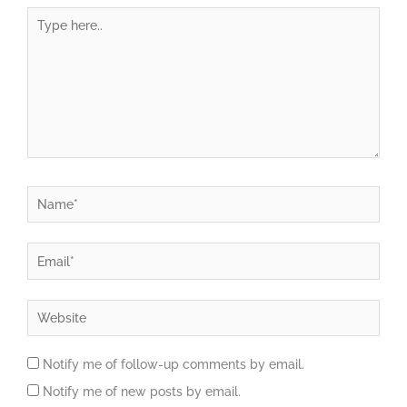
Type
here..
Name*
Email*
Website
Notify me of follow-up comments by email.
Notify me of new posts by email.