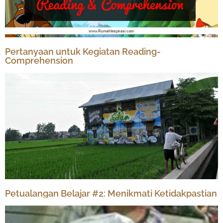
Pertanyaan untuk Kegiatan Reading-
Comprehension
Petualangan Belajar #2: Menikmati Ketidakpastian