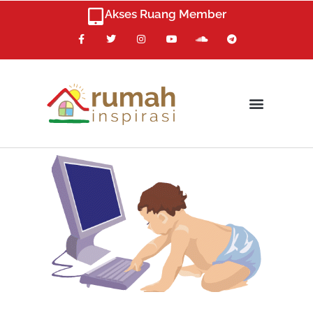
Skip
Akses Ruang Member
to
F
T
I
Y
S
T
content
a
w
n
o
o
e
c
i
s
u
u
l
e
t
t
t
n
e
b
t
a
u
d
g
o
e
g
b
c
r
o
r
r
e
l
a
k
a
o
m
m
u
d