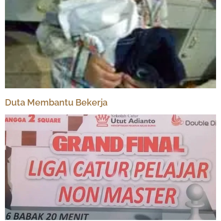
Duta Membantu Bekerja