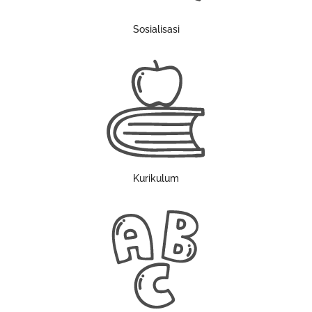
Sosialisasi
Kurikulum