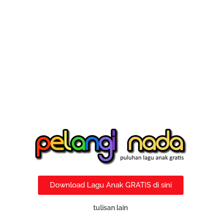
Download Lagu Anak GRATIS di sini
tulisan lain