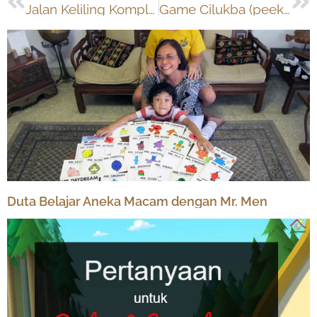
Jalan Keliling Kompleks
Game Cilukba (peek a boo)
Duta Belajar Aneka Macam dengan Mr. Men