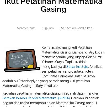
Ikut Pelatihan Matematika
Gasing
March 2, 2011
,
11:54 am
,
Aar
,
Artikel Pendidikan
Kemarin, aku mengikuti Pelatihan
Matematika Gasing (Gampang, Asyik, dan
Menyenangkan) yang digagas oleh Prof.
Yohanes Surya. Tapi aku tidak
mengikutinya di
Surya Institute
. Aku ikut
sesi pelatihan yang diadakan oleh
Komunitas Berkemas. Instrukturnya
adalah bu Retaningdyah yang pernah mengikuti pelatihan
Matematika Gasing di Surya Institute.
Kegiatan pelatihan matematika Gasing ini adalah dalam rangka
Gerakan Ibu-ibu Pandai Matematika (GIPIKA)
. Gerakan ini adalah
bagian dari usaha mempopulerkan Matematika Gasing melalui