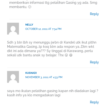
memberikan informasi ttg pelatihan Gasing yg ada. Smg
membantu. 🙂
Reply
NELLY
OCTOBER 12, 2011 AT 7:34 PM
Sdh 3 bln lbh sy menunggu jwbn dr Kandel utk ikut plthn
Matematika Gasing…tp koq blm ada respon ya…Dlm wkt
dkt ini ada dimana ya??? Sy tinggal di Karawang…perlu
sekali utk bantu anak sy belajar. Thx 😛 😆
Reply
KUSNADI
NOVEMBER 3, 2011 AT 4:33 PM
saya mo ikutan pelatihan gasing kapan nih diadakan lagi ?
kasih info ya klo mengadakan lagi
Reply