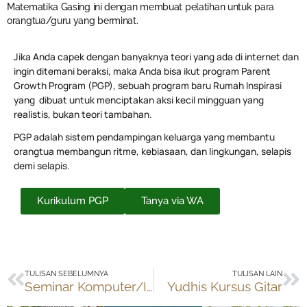
Matematika Gasing ini dengan membuat pelatihan untuk para
orangtua/guru yang berminat.
Jika Anda capek dengan banyaknya teori yang ada di internet dan
ingin ditemani beraksi, maka Anda bisa ikut program Parent
Growth Program (PGP), sebuah program baru Rumah Inspirasi
yang dibuat untuk menciptakan aksi kecil mingguan yang
realistis, bukan teori tambahan.
PGP adalah sistem pendampingan keluarga yang membantu
orangtua membangun ritme, kebiasaan, dan lingkungan, selapis
demi selapis.
Kurikulum PGP
Tanya via WA
Prev
Ne
TULISAN SEBELUMNYA
TULISAN LAIN
Seminar Komputer/Internet dan Pendidikan
Yudhis Kursus Gitar