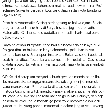
jaringan para Ibu-ibu yang peduli pendidkkan. Gerakan ini baru
diluncurkan sejak awal tahun 2011 melalui roadshow seminar Prof.
Yohanes Surya ke berbagai kota yang diawali dari kota Bandung
(29/11/2011).
Pelatihan Matematika Gasing berlangsung 10 kali @ 2 jam. Selain
program pelatihan 10 hari, di Surya Institute juga ada pelatihan
Matematika Gasing yang dipadatkan menjadi 3 hari (mulai pukul
08.00 – 15.30).
Biaya pelatihan ini “gratis”. Yang harus dibayar adalah biaya buku:
Rp. 300 ribu (10 buku) dan biaya akomodasi pelatihan (sewa
tempat, konsumsi & transport instruktur). Bukunya sendiri optional,
tidak harus dibeli. Tetapi karena semua materi pelatihan Gasing ada
di dalam buku itu, kelihatannya mau tidak mau kita harus membeli
buku itu.
GIPIKA ini diharapkan menjadi sebuah gerakan memintarkan Ibu-
ibu matematika sehingga matematika tak lagi menjadi momok
yang menakutkan. Para peserta diharapkan aktif menggunakan
metode Gasing ini untuk mendidik anak-anaknya, juga melatih Ibu-
ibu yang lain. Jika satu peserta melatih 50 ibu-ibu lainnya, dan tiap
peserta di level kedua melatih 50 peserta, diharapkan akan lahir
jutaan Ibu-ibu yang pandai matematika dalam jangka waktu yang