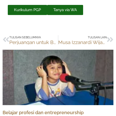
Kurikulum PGP
Tanya via WA
Prev
Ne
TULISAN SEBELUMNYA
TULISAN LAIN
Perjuangan untuk Belajar Matematika
Musa Izzanardi Wijanarko lolos ujian masuk ITB dan UI
Belajar profesi dan entrepreneurship