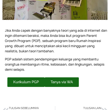
Jika Anda capek dengan banyaknya teori yang ada di internet dan
ingin ditemani beraksi, maka Anda bisa ikut program Parent
Growth Program (PGP), sebuah program baru Rumah Inspirasi
yang dibuat untuk menciptakan aksi kecil mingguan yang
realistis, bukan teori tambahan.
PGP adalah sistem pendampingan keluarga yang membantu
orangtua membangun ritme, kebiasaan, dan lingkungan, selapis
demi selapis.
Kurikulum PGP
Tanya via WA
Prev
Ne
TULISAN SEBELUMNYA
TULISAN LAIN