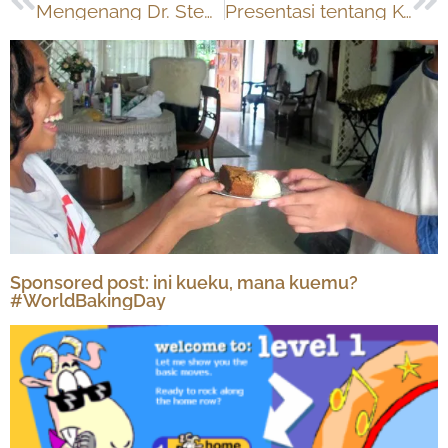
Mengenang Dr. Stephen R. Covey; penulis buku Seven Habits of Highly Effective People
Presentasi tentang Keju
Sponsored post: ini kueku, mana kuemu?
#WorldBakingDay