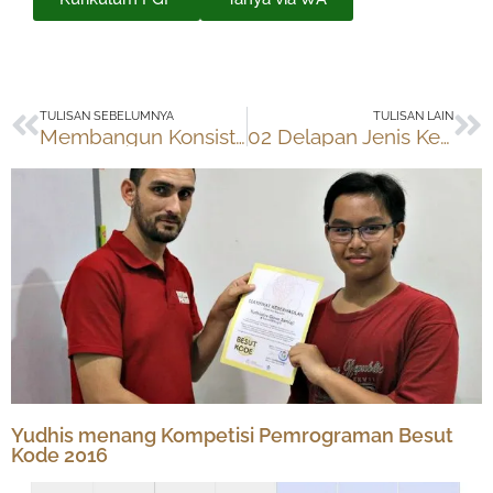
Prev
Ne
TULISAN SEBELUMNYA
TULISAN LAIN
Membangun Konsistensi: Dokumentasi Keseharian 30 Menit
02 Delapan Jenis Kecerdasan Anak
Yudhis menang Kompetisi Pemrograman Besut
Kode 2016