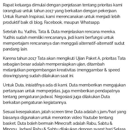
Rapat keluarga dimulai dengan penjelasan tentang prioritas kami
(orangtua) untuk tahun 2017 yang berkaitan dengan pekerjaan.
Untuk Rumah Inspirasi, kami merencanakan untuk menjadi lebih
produktif baik di blog, Facebook, maupun Whatsapp.
Setelah itu, Yudhis, Tata & Duta menjelaskan rencana mereka.
Yudhis sudah memiliki rencananya, jadi kami berfungsi untuk
mempertajam rencananya dan menggali alternatif-alternatif sudut
pandang lain.
Karena tahun 2017 Tata akan mengikuti Ujian Paket A, prioritas Tata
sebagian besar adalah mempersiapkan ujian, ditambah
melanjutkan pengembangan kreativitas (menggambar & speed
drawing)yang sudah dilakukan saat ini.
Untuk Duta, inisiatifnya ada di kami. Duta memberikan mengajukan
pertanyaan untuk memperjelas, juga memberikan pendapatnya
tentang pengaturan jadwal. Negosiasi juga dilakukan Duta
berkaitan pengaturan kegiatannya.
Sesuai kesepakatan, jatah screen time Duta adalah 1 jam/hari yang
biasanya digunakan untuk menonton video Youtube tentang
basket. Duta boleh bermain Minecraft adalah Rabu, Sabtu &
Minggu. Jadwal Rabu & Sabtu dilakukan dengan syarat hari Selasa