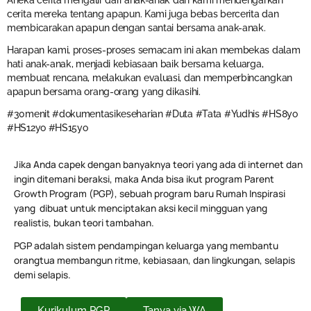
Aneka cerita mengalir dari anak-anak dan kami mendengarkan
cerita mereka tentang apapun. Kami juga bebas bercerita dan
membicarakan apapun dengan santai bersama anak-anak.
Harapan kami, proses-proses semacam ini akan membekas dalam
hati anak-anak, menjadi kebiasaan baik bersama keluarga,
membuat rencana, melakukan evaluasi, dan memperbincangkan
apapun bersama orang-orang yang dikasihi.
#30menit #dokumentasikeseharian #Duta #Tata #Yudhis #HS8yo
#HS12yo #HS15yo
Jika Anda capek dengan banyaknya teori yang ada di internet dan
ingin ditemani beraksi, maka Anda bisa ikut program Parent
Growth Program (PGP), sebuah program baru Rumah Inspirasi
yang dibuat untuk menciptakan aksi kecil mingguan yang
realistis, bukan teori tambahan.
PGP adalah sistem pendampingan keluarga yang membantu
orangtua membangun ritme, kebiasaan, dan lingkungan, selapis
demi selapis.
Kurikulum PGP
Tanya via WA