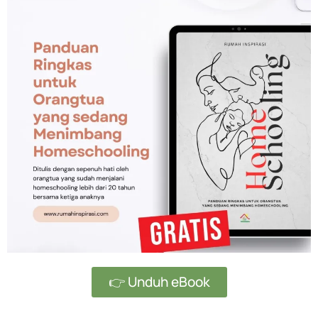
👉 Unduh eBook