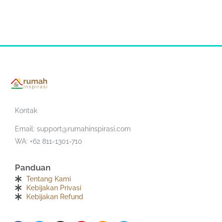
Kontak
Email:
support@rumahinspirasi.com
WA: +62 811-1301-710
Panduan
Tentang Kami
Kebijakan Privasi
Kebijakan Refund
F
T
I
Y
S
T
a
w
n
o
o
e
c
i
s
u
u
l