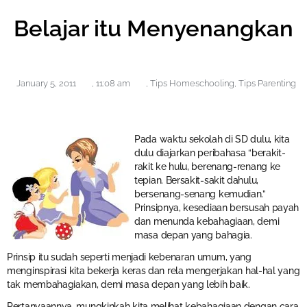
Belajar itu Menyenangkan
January 5, 2011
,
11:08 am
,
Tips Homeschooling
,
Tips Parenting
Pada waktu sekolah di SD dulu, kita
dulu diajarkan peribahasa “berakit-
rakit ke hulu, berenang-renang ke
tepian. Bersakit-sakit dahulu,
bersenang-senang kemudian.”
Prinsipnya, kesediaan bersusah payah
dan menunda kebahagiaan, demi
masa depan yang bahagia.
Prinsip itu sudah seperti menjadi kebenaran umum, yang
menginspirasi kita bekerja keras dan rela mengerjakan hal-hal yang
tak membahagiakan, demi masa depan yang lebih baik.
Pertanyaannya, mungkinkah kita melihat kebahagiaan dengan cara