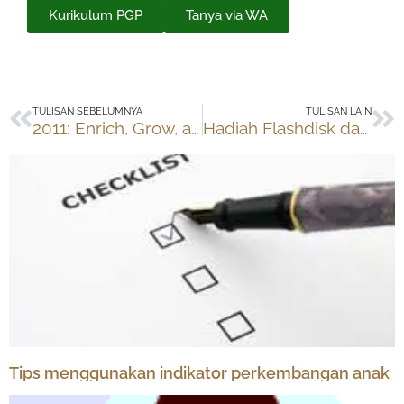
Kurikulum PGP
Tanya via WA
Prev
Ne
TULISAN SEBELUMNYA
TULISAN LAIN
2011: Enrich, Grow, and Flow
Hadiah Flashdisk dari ISBA 2010
Tips menggunakan indikator perkembangan anak