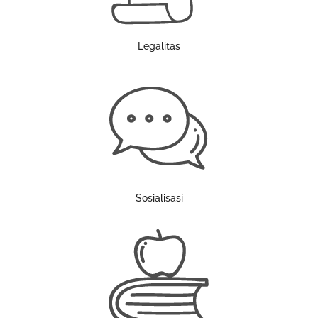
Legalitas
Sosialisasi