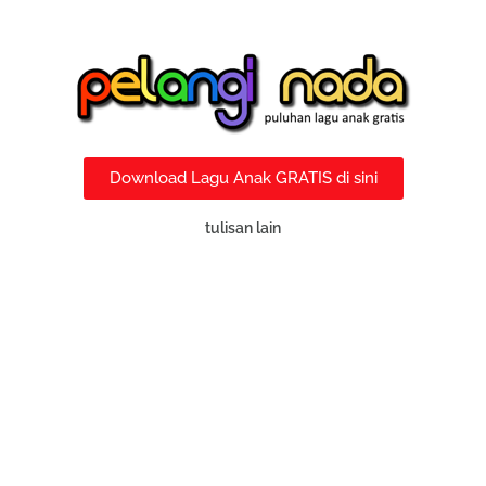
Download Lagu Anak GRATIS di sini
tulisan lain