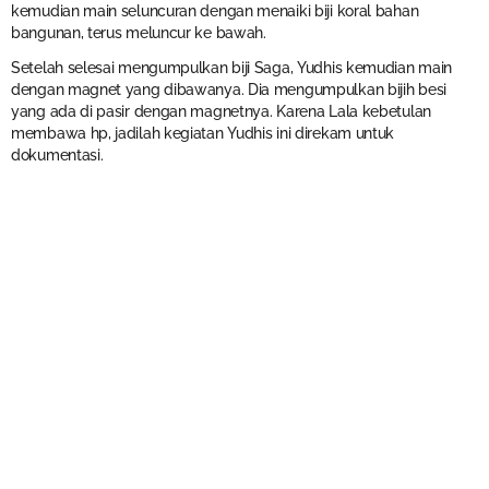
kemudian main seluncuran dengan menaiki biji koral bahan
bangunan, terus meluncur ke bawah.
Setelah selesai mengumpulkan biji Saga, Yudhis kemudian main
dengan magnet yang dibawanya. Dia mengumpulkan bijih besi
yang ada di pasir dengan magnetnya. Karena Lala kebetulan
membawa hp, jadilah kegiatan Yudhis ini direkam untuk
dokumentasi.