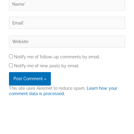
Name*
Email*
Website
Notify me of follow-up comments by email.
Notify me of new posts by email.
This site uses Akismet to reduce spam.
Learn how your
comment data is processed.