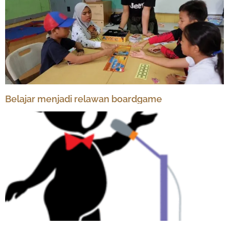
Belajar menjadi relawan boardgame