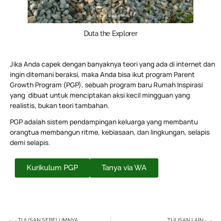
Duta the Explorer
Jika Anda capek dengan banyaknya teori yang ada di internet dan
ingin ditemani beraksi, maka Anda bisa ikut program Parent
Growth Program (PGP), sebuah program baru Rumah Inspirasi
yang dibuat untuk menciptakan aksi kecil mingguan yang
realistis, bukan teori tambahan.
PGP adalah sistem pendampingan keluarga yang membantu
orangtua membangun ritme, kebiasaan, dan lingkungan, selapis
demi selapis.
Kurikulum PGP
Tanya via WA
Prev
Ne
TULISAN SEBELUMNYA
TULISAN LAIN