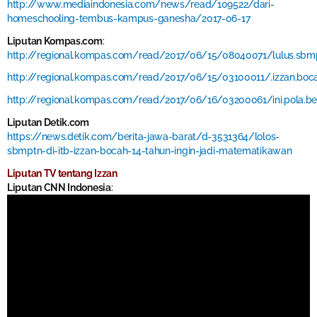
http://www.mediaindonesia.com/news/read/109522/dari-
homeschooling-tembus-kampus-ganesha/2017-06-17
Liputan Kompas.com
:
http://regional.kompas.com/read/2017/06/15/08040071/lulus.sbmptn
http://regional.kompas.com/read/2017/06/15/03100011/.izzan.bocah
http://regional.kompas.com/read/2017/06/16/03200061/ini.pola.bela
Liputan Detik.com
https://news.detik.com/berita-jawa-barat/d-3531364/lolos-
sbmptn-di-itb-izzan-bocah-14-tahun-ingin-jadi-matematikawan
Liputan TV tentang Izzan
Liputan CNN Indonesia
: