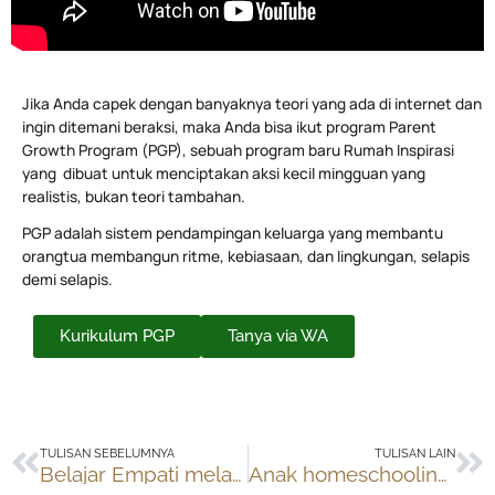
Jika Anda capek dengan banyaknya teori yang ada di internet dan
ingin ditemani beraksi, maka Anda bisa ikut program Parent
Growth Program (PGP), sebuah program baru Rumah Inspirasi
yang dibuat untuk menciptakan aksi kecil mingguan yang
realistis, bukan teori tambahan.
PGP adalah sistem pendampingan keluarga yang membantu
orangtua membangun ritme, kebiasaan, dan lingkungan, selapis
demi selapis.
Kurikulum PGP
Tanya via WA
Prev
Ne
TULISAN SEBELUMNYA
TULISAN LAIN
Belajar Empati melalui kegiatan Wisata Rumah Ibadah
Anak homeschooling kuliah di ITB? Bisa!