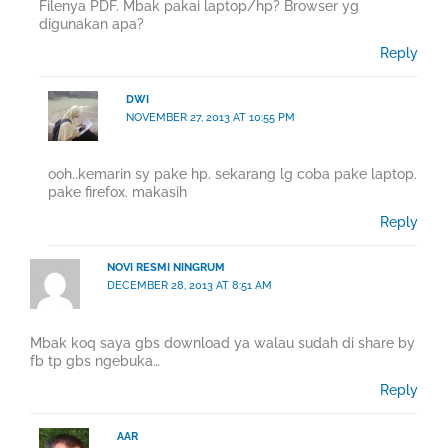
Filenya PDF. Mbak pakai laptop/hp? Browser yg
digunakan apa?
Reply
DWI
NOVEMBER 27, 2013 AT 10:55 PM
ooh..kemarin sy pake hp. sekarang lg coba pake laptop.
pake firefox. makasih
Reply
NOVI RESMI NINGRUM
DECEMBER 28, 2013 AT 8:51 AM
Mbak koq saya gbs download ya walau sudah di share by
fb tp gbs ngebuka…
Reply
AAR