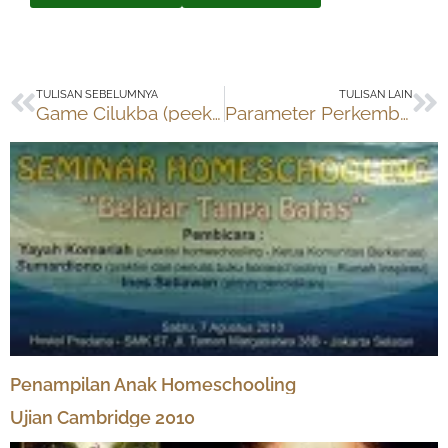
Prev
Ne
TULISAN SEBELUMNYA
TULISAN LAIN
Game Cilukba (peek a boo)
Parameter Perkembangan Anak Usia 6-12 Bulan
Penampilan Anak Homeschooling
Ujian Cambridge 2010