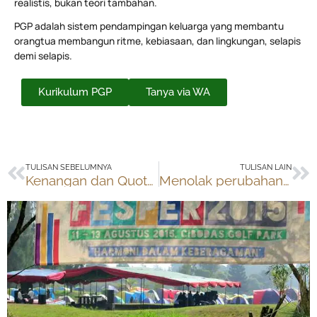
realistis, bukan teori tambahan.
PGP adalah sistem pendampingan keluarga yang membantu
orangtua membangun ritme, kebiasaan, dan lingkungan, selapis
demi selapis.
Kurikulum PGP
Tanya via WA
Prev
Ne
TULISAN SEBELUMNYA
TULISAN LAIN
Kenangan dan Quotes tentang Nelson Mandela
Menolak perubahan rancangan UU Sisdiknas