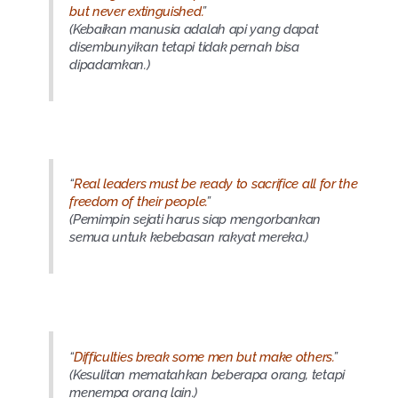
but never extinguished.
”
(Kebaikan manusia adalah api yang dapat
disembunyikan tetapi tidak pernah bisa
dipadamkan.)
“
Real leaders must be ready to sacrifice all for the
freedom of their people.
”
(Pemimpin sejati harus siap mengorbankan
semua untuk kebebasan rakyat mereka.)
“
Difficulties break some men but make others.
”
(Kesulitan mematahkan beberapa orang, tetapi
menempa orang lain.)