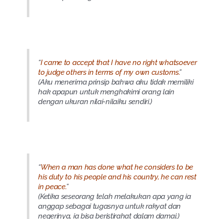
“
I came to accept that I have no right whatsoever
to judge others in terms of my own customs.
”
(Aku menerima prinsip bahwa aku tidak memiliki
hak apapun untuk menghakimi orang lain
dengan ukuran nilai-nilaiku sendiri.)
“
When a man has done what he considers to be
his duty to his people and his country, he can rest
in peace.
”
(Ketika seseorang telah melakukan apa yang ia
anggap sebagai tugasnya untuk rakyat dan
negerinya, ia bisa beristirahat dalam damai.)