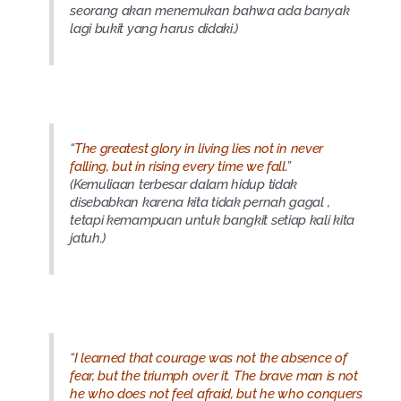
seorang akan menemukan bahwa ada banyak
lagi bukit yang harus didaki.)
“
The greatest glory in living lies not in never
falling, but in rising every time we fall
.”
(Kemuliaan terbesar dalam hidup tidak
disebabkan karena kita tidak pernah gagal ,
tetapi kemampuan untuk bangkit setiap kali kita
jatuh.)
“
I learned that courage was not the absence of
fear, but the triumph over it. The brave man is not
he who does not feel afraid, but he who conquers