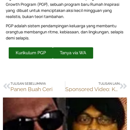
Growth Program (PGP), sebuah program baru Rumah Inspirasi
yang dibuat untuk menciptakan aksi kecil mingguan yang
realistis, bukan teori tambahan.
PGP adalah sistem pendampingan keluarga yang membantu
orangtua membangun ritme, kebiasaan, dan lingkungan, selapis
demi selapis.
Kurikulum PGP
Tanya via WA
Prev
Ne
TULISAN SEBELUMNYA
TULISAN LAIN
Panen Buah Ceri
Sponsored Video: Kampanye Mencegah Diare