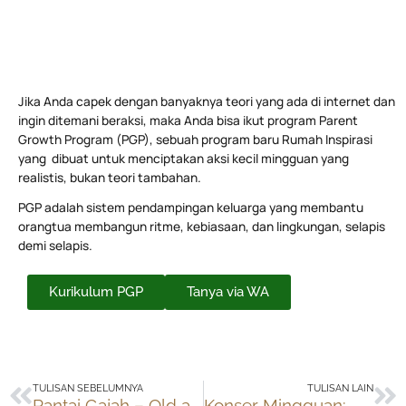
Jika Anda capek dengan banyaknya teori yang ada di internet dan
ingin ditemani beraksi, maka Anda bisa ikut program Parent
Growth Program (PGP), sebuah program baru Rumah Inspirasi
yang dibuat untuk menciptakan aksi kecil mingguan yang
realistis, bukan teori tambahan.
PGP adalah sistem pendampingan keluarga yang membantu
orangtua membangun ritme, kebiasaan, dan lingkungan, selapis
demi selapis.
Kurikulum PGP
Tanya via WA
Prev
Ne
TULISAN SEBELUMNYA
TULISAN LAIN
Rantai Gajah – Old and New
Konser Mingguan: My Lady & Ayam Den Lapeh