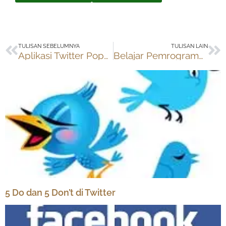
Prev
Ne
TULISAN SEBELUMNYA
TULISAN LAIN
Aplikasi Twitter Populer untuk Desktop & Handphone
Belajar Pemrograman di Code Year
5 Do dan 5 Don’t di Twitter