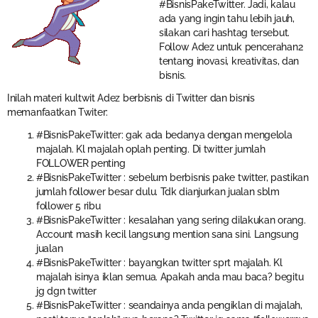
#BisnisPakeTwitter. Jadi, kalau
ada yang ingin tahu lebih jauh,
silakan cari hashtag tersebut.
Follow Adez untuk pencerahan2
tentang inovasi, kreativitas, dan
bisnis.
Inilah materi kultwit Adez berbisnis di Twitter dan bisnis
memanfaatkan Twiter:
#BisnisPakeTwitter: gak ada bedanya dengan mengelola
majalah. Kl majalah oplah penting. Di twitter jumlah
FOLLOWER penting
#BisnisPakeTwitter : sebelum berbisnis pake twitter, pastikan
jumlah follower besar dulu. Tdk dianjurkan jualan sblm
follower 5 ribu
#BisnisPakeTwitter : kesalahan yang sering dilakukan orang.
Account masih kecil langsung mention sana sini. Langsung
jualan
#BisnisPakeTwitter : bayangkan twitter sprt majalah. Kl
majalah isinya iklan semua. Apakah anda mau baca? begitu
jg dgn twitter
#BisnisPakeTwitter : seandainya anda pengiklan di majalah,