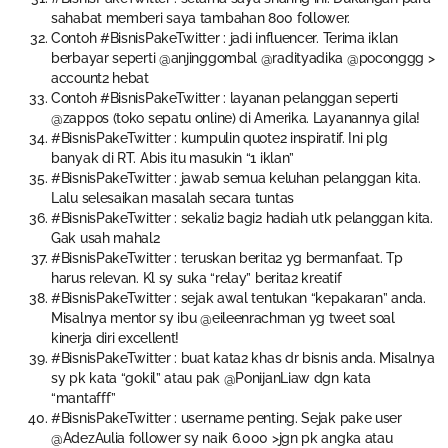
sahabat memberi saya tambahan 800 follower.
Contoh #BisnisPakeTwitter : jadi influencer. Terima iklan
berbayar seperti @anjinggombal @radityadika @poconggg >
account2 hebat
Contoh #BisnisPakeTwitter : layanan pelanggan seperti
@zappos (toko sepatu online) di Amerika. Layanannya gila!
#BisnisPakeTwitter : kumpulin quote2 inspiratif. Ini plg
banyak di RT. Abis itu masukin “1 iklan”
#BisnisPakeTwitter : jawab semua keluhan pelanggan kita.
Lalu selesaikan masalah secara tuntas
#BisnisPakeTwitter : sekali2 bagi2 hadiah utk pelanggan kita.
Gak usah mahal2
#BisnisPakeTwitter : teruskan berita2 yg bermanfaat. Tp
harus relevan. Kl sy suka “relay” berita2 kreatif
#BisnisPakeTwitter : sejak awal tentukan “kepakaran” anda.
Misalnya mentor sy ibu @eileenrachman yg tweet soal
kinerja diri excellent!
#BisnisPakeTwitter : buat kata2 khas dr bisnis anda. Misalnya
sy pk kata “gokil” atau pak @PonijanLiaw dgn kata
“mantafff”
#BisnisPakeTwitter : username penting. Sejak pake user
@AdezAulia follower sy naik 6.000 >jgn pk angka atau