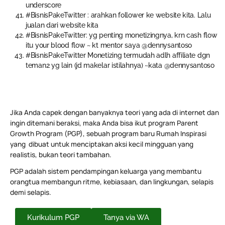
underscore
#BisnisPakeTwitter : arahkan follower ke website kita. Lalu
jualan dari website kita
#BisnisPakeTwitter: yg penting monetizingnya, krn cash flow
itu your blood flow ~ kt mentor saya @dennysantoso
#BisnisPakeTwitter Monetizing termudah adlh affiliate dgn
teman2 yg lain (jd makelar istilahnya) ~kata @dennysantoso
Jika Anda capek dengan banyaknya teori yang ada di internet dan
ingin ditemani beraksi, maka Anda bisa ikut program Parent
Growth Program (PGP), sebuah program baru Rumah Inspirasi
yang dibuat untuk menciptakan aksi kecil mingguan yang
realistis, bukan teori tambahan.
PGP adalah sistem pendampingan keluarga yang membantu
orangtua membangun ritme, kebiasaan, dan lingkungan, selapis
demi selapis.
Kurikulum PGP
Tanya via WA