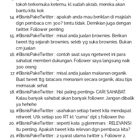
tokoh terkemuka ketemu, kl sudah akrab, mereka akan
bantu kita kok
#BisnisPakeTwitter : apakah anda mau beriklan di majalah
dgn pembaca cm 300? tentu tidak. Demikian juga dengan
twitter. Follower penting
#BisnisPakeTwitter : misal anda jualan brownies. Berikan
tweet ttg sejarah brownies, seleb yg suka brownies. Bukan
cm jualan
#BisnisPakeTwitter : contoh saat saya ngetweet ini para
sahabat memberi dukungan. Follower saya langsung naik
300 orang
#BisnisPakeTwitter : misal anda jualan makanan organik.
Buat tweet ttg tatacara menanam secara organik, atau tips
memasak sehat
#BisnisPakeTwitter : Hal paling penting> CARI SAHABAT.
Kalau banyak sahabat akan banyak follower. Jangan dibalik
ya hehehe
#BisnisPakeTwitter : usahakan setiap tweet kita mendapat
retweet. Utk setiap 100 RT kt “cuma” dpt 1 follower lho
#BisnisPakeTwitter : seperti kata @glennmars : RELEVANSI
itu penting. Apakah tweet kita relevan dgn pembaca kita?
#BisnisPakeTwitter : 2 syarat utama twitter 1. Follower 2.