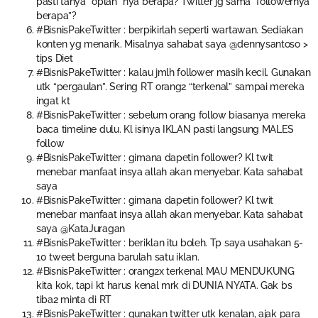
pasti tanya “oplah” nya berapa? Twitter jg sama “followernya
berapa”?
#BisnisPakeTwitter : berpikirlah seperti wartawan. Sediakan
konten yg menarik. Misalnya sahabat saya @dennysantoso >
tips Diet
#BisnisPakeTwitter : kalau jmlh follower masih kecil. Gunakan
utk “pergaulan”. Sering RT orang2 “terkenal” sampai mereka
ingat kt
#BisnisPakeTwitter : sebelum orang follow biasanya mereka
baca timeline dulu. Kl isinya IKLAN pasti langsung MALES
follow
#BisnisPakeTwitter : gimana dapetin follower? Kl twit
menebar manfaat insya allah akan menyebar. Kata sahabat
saya
#BisnisPakeTwitter : gimana dapetin follower? Kl twit
menebar manfaat insya allah akan menyebar. Kata sahabat
saya @KataJuragan
#BisnisPakeTwitter : beriklan itu boleh. Tp saya usahakan 5-
10 tweet berguna barulah satu iklan.
#BisnisPakeTwitter : orang2x terkenal MAU MENDUKUNG
kita kok, tapi kt harus kenal mrk di DUNIA NYATA. Gak bs
tiba2 minta di RT
#BisnisPakeTwitter : gunakan twitter utk kenalan, ajak para