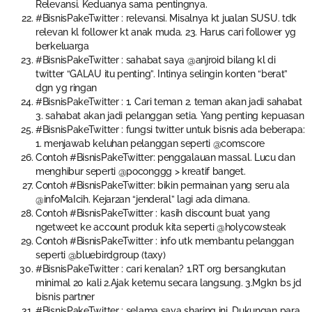
Relevansi. Keduanya sama pentingnya.
#BisnisPakeTwitter : relevansi. Misalnya kt jualan SUSU. tdk
relevan kl follower kt anak muda. 23. Harus cari follower yg
berkeluarga
#BisnisPakeTwitter : sahabat saya @anjroid bilang kl di
twitter “GALAU itu penting”. Intinya selingin konten “berat”
dgn yg ringan
#BisnisPakeTwitter : 1. Cari teman 2. teman akan jadi sahabat
3. sahabat akan jadi pelanggan setia. Yang penting kepuasan
#BisnisPakeTwitter : fungsi twitter untuk bisnis ada beberapa:
1. menjawab keluhan pelanggan seperti @comscore
Contoh #BisnisPakeTwitter: penggalauan massal. Lucu dan
menghibur seperti @poconggg > kreatif banget.
Contoh #BisnisPakeTwitter: bikin permainan yang seru ala
@infoMaIcih. Kejar2an “jenderal” lagi ada dimana.
Contoh #BisnisPakeTwitter : kasih discount buat yang
ngetweet ke account produk kita seperti @holycowsteak
Contoh #BisnisPakeTwitter : info utk membantu pelanggan
seperti @bluebirdgroup (taxy)
#BisnisPakeTwitter : cari kenalan? 1.RT org bersangkutan
minimal 20 kali 2.Ajak ketemu secara langsung. 3.Mgkn bs jd
bisnis partner
#BisnisPakeTwitter : selama saya sharing ini. Dukungan para