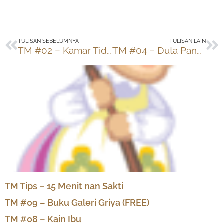
Prev
Ne
TULISAN SEBELUMNYA
TULISAN LAIN
TM #02 – Kamar Tidur
TM #04 – Duta Panas
TM Tips – 15 Menit nan Sakti
TM #09 – Buku Galeri Griya (FREE)
TM #08 – Kain Ibu