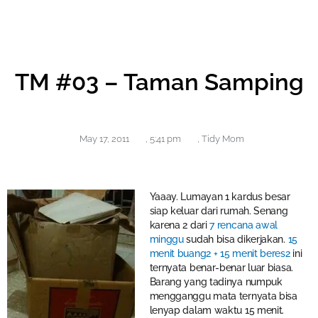
TM #03 – Taman Samping
May 17, 2011
,
5:41 pm
,
Tidy Mom
Yaaay. Lumayan 1 kardus besar
siap keluar dari rumah. Senang
karena 2 dari
7 rencana awal
minggu
sudah bisa dikerjakan.
15
menit buang2 + 15 menit beres2
ini
ternyata benar-benar luar biasa.
Barang yang tadinya numpuk
mengganggu mata ternyata bisa
lenyap dalam waktu 15 menit.