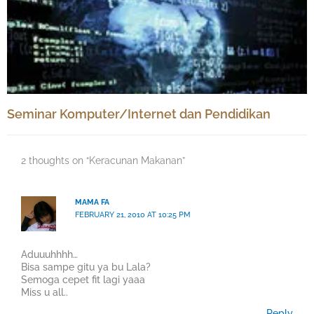
Seminar Komputer/Internet dan Pendidikan
2 thoughts on “Keracunan Makanan”
MAMA FA
FEBRUARY 21, 2010 AT 10:25 PM
Aduuuhhhh…
Bisa sampe gitu ya bu Lala?
Semoga cepet fit lagi yaaa
Miss u all..
Reply