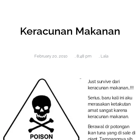
Keracunan Makanan
February 20, 2010
,
8:48 pm
,
Lala
Just survive dari
keracunan makanan…!!!
Serius, baru kali ini aku
merasakan ketakutan
amat sangat karena
keracunan makanan.
Berawal dr potongan
ikan tuna yang di sale di
giant. Tampangnya sih