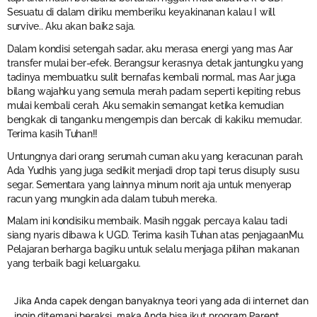
Sesuatu di dalam diriku memberiku keyakinanan kalau I will
survive.. Aku akan baik2 saja.
Dalam kondisi setengah sadar, aku merasa energi yang mas Aar
transfer mulai ber-efek. Berangsur kerasnya detak jantungku yang
tadinya membuatku sulit bernafas kembali normal, mas Aar juga
bilang wajahku yang semula merah padam seperti kepiting rebus
mulai kembali cerah. Aku semakin semangat ketika kemudian
bengkak di tanganku mengempis dan bercak di kakiku memudar.
Terima kasih Tuhan!!
Untungnya dari orang serumah cuman aku yang keracunan parah.
Ada Yudhis yang juga sedikit menjadi drop tapi terus disuply susu
segar. Sementara yang lainnya minum norit aja untuk menyerap
racun yang mungkin ada dalam tubuh mereka.
Malam ini kondisiku membaik. Masih nggak percaya kalau tadi
siang nyaris dibawa k UGD. Terima kasih Tuhan atas penjagaanMu.
Pelajaran berharga bagiku untuk selalu menjaga pilihan makanan
yang terbaik bagi keluargaku.
Jika Anda capek dengan banyaknya teori yang ada di internet dan
ingin ditemani beraksi, maka Anda bisa ikut program Parent