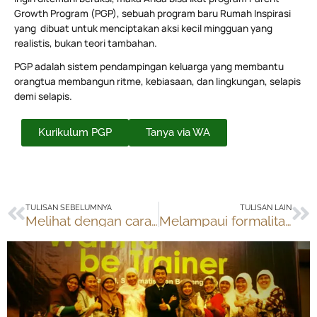
Growth Program (PGP), sebuah program baru Rumah Inspirasi
yang dibuat untuk menciptakan aksi kecil mingguan yang
realistis, bukan teori tambahan.
PGP adalah sistem pendampingan keluarga yang membantu
orangtua membangun ritme, kebiasaan, dan lingkungan, selapis
demi selapis.
Kurikulum PGP
Tanya via WA
Prev
Ne
TULISAN SEBELUMNYA
TULISAN LAIN
Melihat dengan cara berbeda
Melampaui formalitas pendidikan