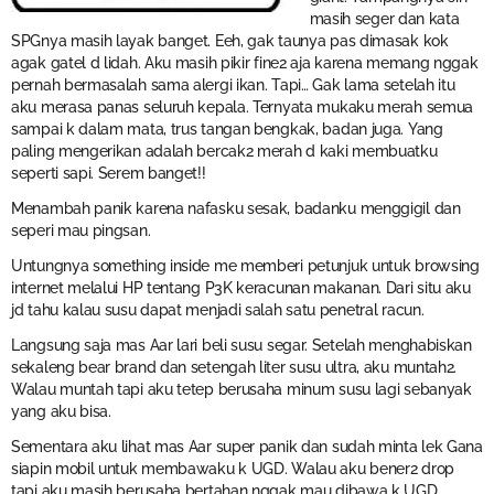
masih seger dan kata
SPGnya masih layak banget. Eeh, gak taunya pas dimasak kok
agak gatel d lidah. Aku masih pikir fine2 aja karena memang nggak
pernah bermasalah sama alergi ikan. Tapi… Gak lama setelah itu
aku merasa panas seluruh kepala. Ternyata mukaku merah semua
sampai k dalam mata, trus tangan bengkak, badan juga. Yang
paling mengerikan adalah bercak2 merah d kaki membuatku
seperti sapi. Serem banget!!
Menambah panik karena nafasku sesak, badanku menggigil dan
seperi mau pingsan.
Untungnya something inside me memberi petunjuk untuk browsing
internet melalui HP tentang P3K keracunan makanan. Dari situ aku
jd tahu kalau susu dapat menjadi salah satu penetral racun.
Langsung saja mas Aar lari beli susu segar. Setelah menghabiskan
sekaleng bear brand dan setengah liter susu ultra, aku muntah2.
Walau muntah tapi aku tetep berusaha minum susu lagi sebanyak
yang aku bisa.
Sementara aku lihat mas Aar super panik dan sudah minta lek Gana
siapin mobil untuk membawaku k UGD. Walau aku bener2 drop
tapi aku masih berusaha bertahan nggak mau dibawa k UGD.