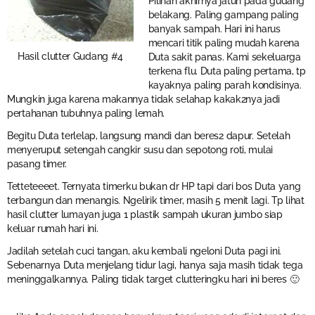
Pilihan akhirnya jatuh pada gudang
belakang. Paling gampang paling
banyak sampah. Hari ini harus
mencari titik paling mudah karena
Hasil clutter Gudang #4
Duta sakit panas. Kami sekeluarga
terkena flu. Duta paling pertama, tp
kayaknya paling parah kondisinya.
Mungkin juga karena makannya tidak selahap kakak2nya jadi
pertahanan tubuhnya paling lemah.
Begitu Duta terlelap, langsung mandi dan beres2 dapur. Setelah
menyeruput setengah cangkir susu dan sepotong roti, mulai
pasang timer.
Tetteteeeet. Ternyata timerku bukan dr HP tapi dari bos Duta yang
terbangun dan menangis. Ngelirik timer, masih 5 menit lagi. Tp lihat
hasil clutter lumayan juga 1 plastik sampah ukuran jumbo siap
keluar rumah hari ini.
Jadilah setelah cuci tangan, aku kembali ngeloni Duta pagi ini.
Sebenarnya Duta menjelang tidur lagi, hanya saja masih tidak tega
meninggalkannya. Paling tidak target clutteringku hari ini beres 🙂