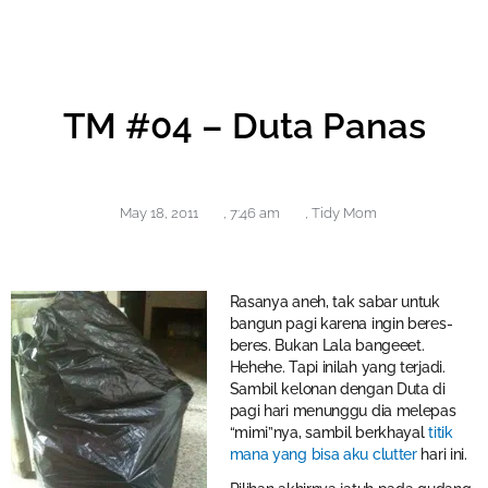
TM #04 – Duta Panas
May 18, 2011
,
7:46 am
,
Tidy Mom
Rasanya aneh, tak sabar untuk
bangun pagi karena ingin beres-
beres. Bukan Lala bangeeet.
Hehehe. Tapi inilah yang terjadi.
Sambil kelonan dengan Duta di
pagi hari menunggu dia melepas
“mimi”nya, sambil berkhayal
titik
mana yang bisa aku clutter
hari ini.