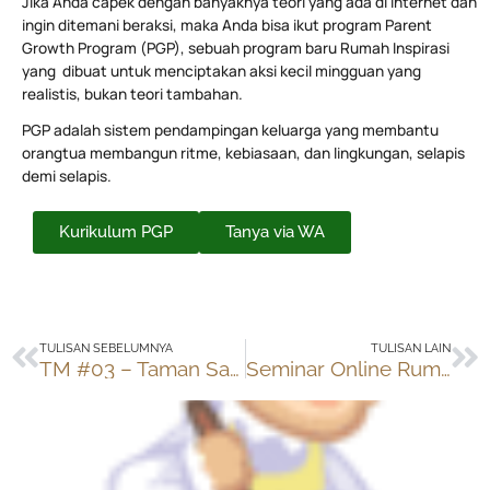
Jika Anda capek dengan banyaknya teori yang ada di internet dan
ingin ditemani beraksi, maka Anda bisa ikut program Parent
Growth Program (PGP), sebuah program baru Rumah Inspirasi
yang dibuat untuk menciptakan aksi kecil mingguan yang
realistis, bukan teori tambahan.
PGP adalah sistem pendampingan keluarga yang membantu
orangtua membangun ritme, kebiasaan, dan lingkungan, selapis
demi selapis.
Kurikulum PGP
Tanya via WA
Prev
Ne
TULISAN SEBELUMNYA
TULISAN LAIN
TM #03 – Taman Samping
Seminar Online Rumah Inspirasi