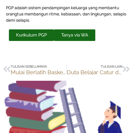
PGP adalah sistem pendampingan keluarga yang membantu
orangtua membangun ritme, kebiasaan, dan lingkungan, selapis
demi selapis.
Kurikulum PGP
Tanya via WA
Prev
Ne
TULISAN SEBELUMNYA
TULISAN LAIN
Mulai Berlatih Basket bersama Elite Team
Duta Belajar Catur di Sekolah Catur Hendry Jamal’s