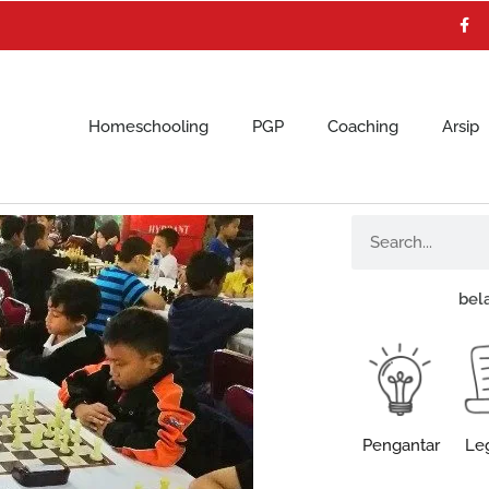
F
a
c
e
b
o
o
k
Homeschooling
PGP
Coaching
Arsip
Search
bel
Pengantar
Leg