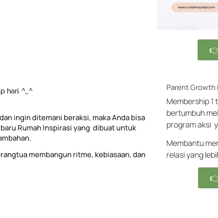

Parent Growth
 hari. ^_^
Membership 1 t
bertumbuh mel
dan ingin ditemani beraksi, maka Anda bisa
program aksi y
baru Rumah Inspirasi yang dibuat untuk
tambahan.
Membantu memb
rangtua membangun ritme, kebiasaan, dan
relasi yang leb
