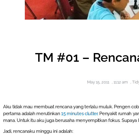
TM #01 – Rencan
May 15, 2011
,
11:12 am
,
Ti
Aku tidak mau membuat rencana yang terlalu muluk. Pengen coba 
pertama adalah merutinkan
15 minutes clutter.
Penyakit rumah yang
mana. Untuk itu aku juga berusaha menyempitkan fokus. Supaya 
Jadi, rencanaku minggu ini adalah: