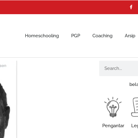
F
a
c
e
b
o
o
k
Homeschooling
PGP
Coaching
Arsip
Search
bel
Pengantar
Leg