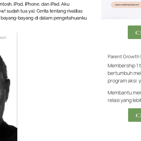
tosh, iPod, iPhone, dan iPad. Aku
 sudah tua ya). Cerita tentang rivalitas
an bayang-bayang di dalam pengetahuanku

Parent Growth
Membership 1 t
bertumbuh mel
program aksi y
Membantu memb
relasi yang leb
