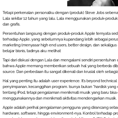
Tetapi perkenalan personalku dengan (produk) Steve Jobs sebena
Lala sekitar 12 tahun yang lalu. Lala menggunakan produk-produ
dan grafis.
Persentuhan langsung dengan produk-produk Apple ternyata se
terhadap Apple, yang sebelumnya kupandang lebih sebagai perus
marketing (menyasar high end users, better design, dan sekaligus 
belajar bisnis, tadinya aku melihat
Tapi dari diskusi dengan Lala dan mengalami sendiri persentuha
bahwa Apple memang memberikan sebuah hal yang berbeda diba
source. Dan perbedaan itu sangat dikenali dan krusial oleh sebagia
Hal yang penting itu adalah user experience. It’s beyond technical 
penyimpanan, kecanggihan program. Isunya bukan “hardisk yang d
tentang iPod, tetapi pengalaman menikmati musik yang baru bisa d
menggunakannya dan menikmati aktivitas mendengarkan musik.
Apple adalah perihal pengalaman pengguna yang dirancang sebaga
hardware, software, hingga environment-nya. Kontrol terhadap pr