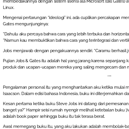
membedakannya dengan sistem lisensi ala Microsoft (Bill Gates) a
Linux.
Mengenai pertarungan “ideologi” ini, ada cuplikan percakapan menar
Gates mengunjunginya:
“Dahulu aku percaya bahwa cara yang lebih terbuka dan horizonta
“Namun kau membuktikan bahwa cara yang terintegrasi dan vertikal
Jobs menjawab dengan pengakuannya sendiri. “Caramu berhasil ju
Pujian Jobs & Gates itu adalah hal yang jarang karena sepanjang k
produk dan ucapan-ucapan mereka yang saling mengecam dan me
***
Pengalaman personal itu yang menghantarkan aku ketika mulai m
Isaacson. Dalam edisi bahasa Indonesia, buku ini diterjemahkan da
Kesan pertama ketika buku Steve Jobs ini datang dari pemesanan 
banget ya?” Hampir seisi rumah nyengir melihat ketebalan buku 74
adalah book paper sehingga buku itu tak terasa berat.
Awal memegang buku itu, yang aku lakukan adalah membolak-balik b