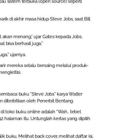
tau sistem terbuka (open source) seperti
ik di akhir masa hidup Steve Jobs, saat Bill
l akan menang,” ujar Gates kepada Jobs.
 bisa berhasil juga.”
ga,” ujarnya.
arir mereka selalu bersaing melalui produk-
ngkritisi.
embaca buku “Steve Jobs” karya Walter
n diterbitkan oleh Penerbit Bentang.
di toko buku online adalah “Wah.. tebel
2 halaman itu. Untunglah kertas yang dipilih
uku. Melihat back cover, melihat daftar isi,