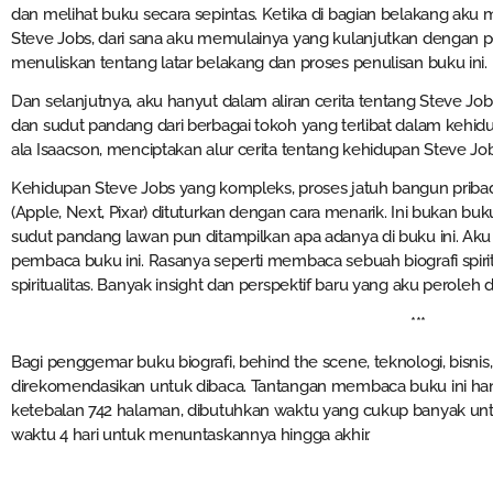
dan melihat buku secara sepintas. Ketika di bagian belakang aku
Steve Jobs, dari sana aku memulainya yang kulanjutkan dengan p
menuliskan tentang latar belakang dan proses penulisan buku ini.
Dan selanjutnya, aku hanyut dalam aliran cerita tentang Steve Jo
dan sudut pandang dari berbagai tokoh yang terlibat dalam kehid
ala Isaacson, menciptakan alur cerita tentang kehidupan Steve J
Kehidupan Steve Jobs yang kompleks, proses jatuh bangun pribad
(Apple, Next, Pixar) dituturkan dengan cara menarik. Ini bukan buku 
sudut pandang lawan pun ditampilkan apa adanya di buku ini. Ak
pembaca buku ini. Rasanya seperti membaca sebuah biografi spiri
spiritualitas. Banyak insight dan perspektif baru yang aku peroleh
***
Bagi penggemar buku biografi, behind the scene, teknologi, bisnis
direkomendasikan untuk dibaca. Tantangan membaca buku ini han
ketebalan 742 halaman, dibutuhkan waktu yang cukup banyak u
waktu 4 hari untuk menuntaskannya hingga akhir.