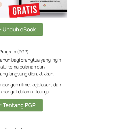
 Unduh eBook
 Program (PGP)
ahun bagi orangtua yang ingin
alui tema bulanan dan
ang langsung dipraktikkan.
angun ritme, kejelasan, dan
ih hangat dalam keluarga.
 Tentang PGP