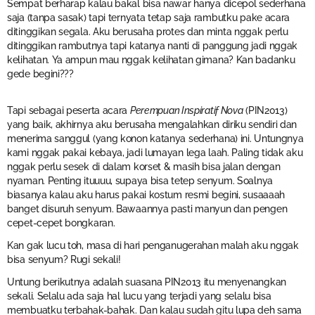
Sempat berharap kalau bakal bisa nawar hanya dicepol sederhana
saja (tanpa sasak) tapi ternyata tetap saja rambutku pake acara
ditinggikan segala. Aku berusaha protes dan minta nggak perlu
ditinggikan rambutnya tapi katanya nanti di panggung jadi nggak
kelihatan. Ya ampun mau nggak kelihatan gimana? Kan badanku
gede begini???
Tapi sebagai peserta acara
Perempuan Inspiratif Nova
(PIN2013)
yang baik, akhirnya aku berusaha mengalahkan diriku sendiri dan
menerima sanggul (yang konon katanya sederhana) ini. Untungnya
kami nggak pakai kebaya, jadi lumayan lega laah. Paling tidak aku
nggak perlu sesek di dalam korset & masih bisa jalan dengan
nyaman. Penting ituuuu, supaya bisa tetep senyum. Soalnya
biasanya kalau aku harus pakai kostum resmi begini, susaaaah
banget disuruh senyum. Bawaannya pasti manyun dan pengen
cepet-cepet bongkaran.
Kan gak lucu toh, masa di hari penganugerahan malah aku nggak
bisa senyum? Rugi sekali!
Untung berikutnya adalah suasana PIN2013 itu menyenangkan
sekali. Selalu ada saja hal lucu yang terjadi yang selalu bisa
membuatku terbahak-bahak. Dan kalau sudah gitu lupa deh sama