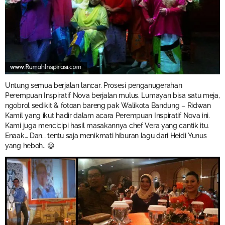
Untung semua berjalan lancar. Prosesi penganugerahan
Perempuan Inspiratif Nova berjalan mulus. Lumayan bisa satu meja,
ngobrol sedikit & fotoan bareng pak Walikota Bandung – Ridwan
Kamil yang ikut hadir dalam acara Perempuan Inspiratif Nova ini.
Kami juga mencicipi hasil masakannya chef Vera yang cantik itu.
Enaak… Dan… tentu saja menikmati hiburan lagu dari Heidi Yunus
yang heboh.. 😀