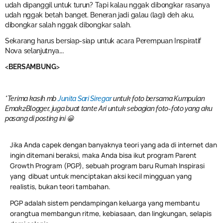
udah dipanggil untuk turun? Tapi kalau nggak dibongkar rasanya
udah nggak betah banget. Beneran jadi galau (lagi) deh aku,
dibongkar salah nggak dibongkar salah.
Sekarang harus bersiap-siap untuk acara Perempuan Inspiratif
Nova selanjutnya….
<
BERSAMBUNG
>
*Terima kasih mb
Junita Sari Siregar
untuk foto bersama Kumpulan
Emak2Blogger, juga buat tante Ari untuk sebagian foto-foto yang aku
pasang di posting ini 😀
Jika Anda capek dengan banyaknya teori yang ada di internet dan
ingin ditemani beraksi, maka Anda bisa ikut program Parent
Growth Program (PGP), sebuah program baru Rumah Inspirasi
yang dibuat untuk menciptakan aksi kecil mingguan yang
realistis, bukan teori tambahan.
PGP adalah sistem pendampingan keluarga yang membantu
orangtua membangun ritme, kebiasaan, dan lingkungan, selapis