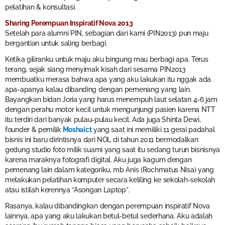
pelatihan & konsultasi.
Sharing Perempuan Inspiratif Nova 2013
Setelah para alumni PIN, sebagian dari kami (PIN2013) pun maju
bergantian untuk saling berbagi.
Ketika giliranku untuk maju aku bingung mau berbagi apa. Terus
terang, sejak siang menyimak kisah dari sesama PIN2013
membuatku merasa bahwa apa yang aku lakukan itu nggak ada
apa-apanya kalau dibanding dengan pemenang yang lain.
Bayangkan bidan Joria yang harus menempuh laut selatan 4-6 jam
dengan perahu motor kecil untuk mengunjungi pasien karena NTT
itu terdiri dari banyak pulau-pulau kecil. Ada juga Shinta Dewi,
founder & pemilik
Moshaict
yang saat ini memiliki 11 gerai padahal
bisnis ini baru dirintisnya dari NOL di tahun 2011 bermodalkan
gedung studio foto milik suami yang saat itu sedang turun bisnisnya
karena maraknya fotografi digital. Aku juga kagum dengan
pemenang lain dalam kategoriku, mb Anis (Rochmatus Nisa) yang
melakukan pelatihan komputer secara keliling ke sekolah-sekolah
atau istilah kerennya “Asongan Laptop”.
Rasanya, kalau dibandingkan dengan perempuan inspiratif Nova
lainnya, apa yang aku lakukan betul-betul sederhana. Aku adalah