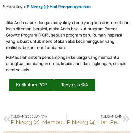
Selanjutnya:
PIN2013 (4): Hari Penganugerahan
Jika Anda capek dengan banyaknya teori yang ada di internet dan
ingin ditemani beraksi, maka Anda bisa ikut program Parent
Growth Program (PGP), sebuah program baru Rumah Inspirasi
yang dibuat untuk menciptakan aksi kecil mingguan yang
realistis, bukan teori tambahan.
PGP adalah sistem pendampingan keluarga yang membantu
orangtua membangun ritme, kebiasaan, dan lingkungan, selapis
demi selapis.
Kurikulum PGP
Tanya via WA
Prev
Ne
TULISAN SEBELUMNYA
TULISAN LAIN
PIN2013 (2): Membuat Cupcake Clay di Crayon’s Craft & Co
PIN2013 (4): Hari Penganugerahan