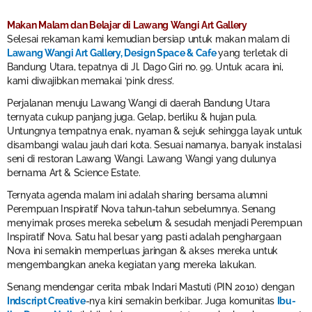
Makan Malam dan Belajar di Lawang Wangi Art Gallery
Selesai rekaman kami kemudian bersiap untuk makan malam di
Lawang Wangi Art Gallery, Design Space & Cafe
yang terletak di
Bandung Utara, tepatnya di Jl. Dago Giri no. 99. Untuk acara ini,
kami diwajibkan memakai ‘pink dress’.
Perjalanan menuju Lawang Wangi di daerah Bandung Utara
ternyata cukup panjang juga. Gelap, berliku & hujan pula.
Untungnya tempatnya enak, nyaman & sejuk sehingga layak untuk
disambangi walau jauh dari kota. Sesuai namanya, banyak instalasi
seni di restoran Lawang Wangi. Lawang Wangi yang dulunya
bernama Art & Science Estate.
Ternyata agenda malam ini adalah sharing bersama alumni
Perempuan Inspiratif Nova tahun-tahun sebelumnya. Senang
menyimak proses mereka sebelum & sesudah menjadi Perempuan
Inspiratif Nova. Satu hal besar yang pasti adalah penghargaan
Nova ini semakin memperluas jaringan & akses mereka untuk
mengembangkan aneka kegiatan yang mereka lakukan.
Senang mendengar cerita mbak Indari Mastuti (PIN 2010) dengan
Indscript Creative
-nya kini semakin berkibar. Juga komunitas
Ibu-