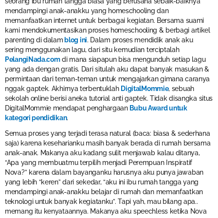
seorang ibu rumah tangga biasa yang berusaha sebaik-baiknya
mendampingi anak-anakku yang homeschooling dan
memanfaatkan internet untuk berbagai kegiatan. Bersama suami
kami mendokumentasikan proses homeschooling & berbagi artikel
parenting di dalam
blog ini
. Dalam proses mendidik anak aku
sering menggunakan lagu, dari situ kemudian terciptalah
PelangiNada.com
di mana siapapun bisa mengunduh setiap lagu
yang ada dengan gratis. Dari situlah aku dapat banyak masukan &
permintaan dari teman-teman untuk mengajarkan gimana caranya
nggak gaptek. Akhirnya terbentuklah
DigitalMommie
, sebuah
sekolah online berisi aneka tutorial anti gaptek. Tidak disangka situs
DigitalMommie mendapat penghargaan
Bubu Award untuk
kategori pendidikan
.
Semua proses yang terjadi terasa natural (baca: biasa & sederhana
saja) karena keseharianku masih banyak berada di rumah bersama
anak-anak. Makanya aku kadang sulit menjawab kalau ditanya,
“Apa yang membuatmu terpilih menjadi Perempuan Inspiratif
Nova?” karena dalam bayanganku harusnya aku punya jawaban
yang lebih “keren” dari sekedar, “aku ini ibu rumah tangga yang
mendampingi anak-anakku belajar di rumah dan memanfaatkan
teknologi untuk banyak kegiatanku”. Tapi yah, mau bilang apa..
memang itu kenyataannya. Makanya aku speechless ketika Nova