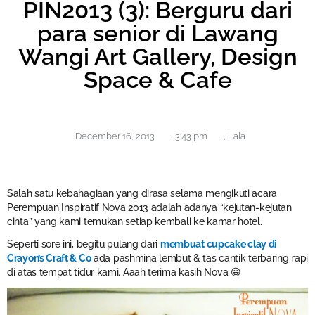
PIN2013 (3): Berguru dari
para senior di Lawang
Wangi Art Gallery, Design
Space & Cafe
December 16, 2013
,
3:43 pm
,
Lala
Salah satu kebahagiaan yang dirasa selama mengikuti acara
Perempuan Inspiratif Nova 2013 adalah adanya “kejutan-kejutan
cinta” yang kami temukan setiap kembali ke kamar hotel.
Seperti sore ini, begitu pulang dari
membuat cupcake clay di
Crayon’s Craft & Co
ada pashmina lembut & tas cantik terbaring rapi
di atas tempat tidur kami. Aaah terima kasih Nova 😀