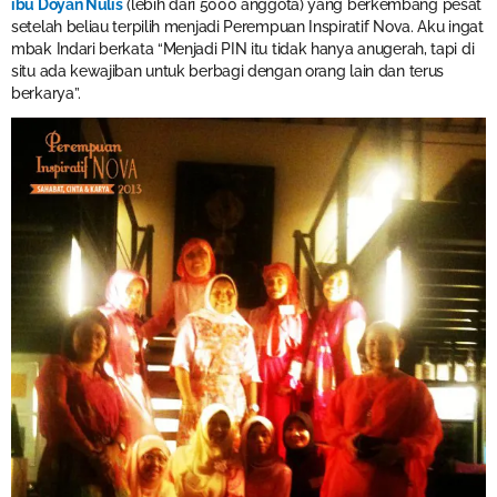
ibu Doyan Nulis
(lebih dari 5000 anggota) yang berkembang pesat
setelah beliau terpilih menjadi Perempuan Inspiratif Nova. Aku ingat
mbak Indari berkata “Menjadi PIN itu tidak hanya anugerah, tapi di
situ ada kewajiban untuk berbagi dengan orang lain dan terus
berkarya”.