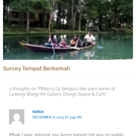
Survey Tempat Berkemah
3 thoughts on “PIN2013 (3): Berguru dari para senior di
Lawang Wangi Art Gallery, Design Space & Cafe”
FARIDA
DECEMBER 17, 2013 AT 5:45 AM
Mbak Lalaa..selamat yaa..keren banget loh apa yg sudah