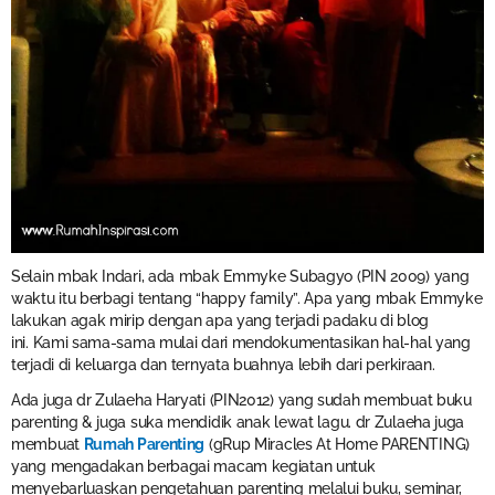
Selain mbak Indari, ada mbak Emmyke Subagyo (PIN 2009) yang
waktu itu berbagi tentang “happy family”. Apa yang mbak Emmyke
lakukan agak mirip dengan apa yang terjadi padaku di blog
ini. Kami sama-sama mulai dari mendokumentasikan hal-hal yang
terjadi di keluarga dan ternyata buahnya lebih dari perkiraan.
Ada juga dr Zulaeha Haryati (PIN2012) yang sudah membuat buku
parenting & juga suka mendidik anak lewat lagu. dr Zulaeha juga
membuat
Rumah Parenting
(gRup Miracles At Home PARENTING)
yang mengadakan berbagai macam kegiatan untuk
menyebarluaskan pengetahuan parenting melalui buku, seminar,