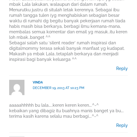
mbak Lala lakukan, walaupun dari dalam rumah.
Menurutku justru di situlah letak kerennya. Sebagai ibu
rumah tangga tulen (yg menghabiskan sebagian besar
waktu di rumah) dg begitu banyak pekerjaan rumah tiada
habis masih bisa berkarya, berbagi ilmu kemana-mana,
membalas semua komentar dan email yg masuk..itu keren
loh mbak..banget ^^
Sebagai salah satu ‘silent reader’ rumah inspirasi dan
digitalmommy terasa sekali banyak manfaat yg kudapat.
Makasih ya mbak Lala..tetaplah berkarya dan menjadi
inspirasi bagi banyak keluarga ^^
Reply
VINDA
DECEMBER 19, 2013 AT 10:23 PM
aaaaahhhhh bu lala…..keren keren keren….^-^
kebaikan yang dibagi2 itu buahnya manis banget ya bu….
terima kasih karena selalu mau berbagi….^-^
Reply