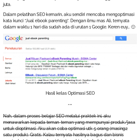
juta.
Dalam pelatihan SEO kemarin, aku sendiri mencoba mengoptimasi
kata kunci “Jual ebook parenting”. Dengan ilmu mas Ali, ternyata
dalam waktu 1 hari dia sudah ada di urutan 1 Google. Keren euy… 🙂
Hasil kelas Optimasi SEO
***
Nah, dalam proses belajar SEO melalui praktek ini, aku
menawarkan kepada teman-teman yang mempunyai produk/jasa
untuk dioptimasi. Aku akan coba optimasi utk 5 orang (masing2
satu produk). Gratis. Kalau ternyata hasilnya bagus dan bisnis