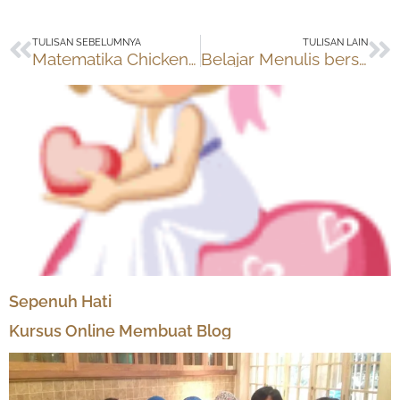
Prev
Ne
TULISAN SEBELUMNYA
TULISAN LAIN
Matematika Chicken Wing
Belajar Menulis bersama Eyang Putri
Sepenuh Hati
Kursus Online Membuat Blog