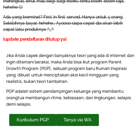
meningkat, terus mau bagi-bagi rezeki, tentu boleh-boleh saja,
hehehe 🙂
Ada yang berminat? First-in first-served. Hanya untuk 5 orang.
Selebihnya bayar, hehehe… Ayoooo siapa cepat dia akan lebih
cepat laku produknya ^_^
(update: pendaftaran ditutup ya)
Jika Anda capek dengan banyaknya teori yang ada di internet dan
ingin ditemani beraksi, maka Anda bisa ikut program Parent
Growth Program (PGP), sebuah program baru Rumah Inspirasi
yang dibuat untuk menciptakan aksi kecil mingguan yang
realistis, bukan teori tambahan.
PGP adalah sistem pendampingan keluarga yang membantu
orangtua membangun ritme, kebiasaan, dan lingkungan, selapis
demi selapis.
Kurikulum PGP
Tanya via WA