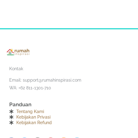
Kontak
Email:
support@rumahinspirasi.com
WA: +62 811-1301-710
Panduan
Tentang Kami
Kebijakan Privasi
Kebijakan Refund
F
T
I
Y
S
T
a
w
n
o
o
e
c
i
s
u
u
l