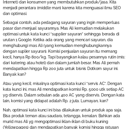
Internet) dan konsumen yang membutuhkan produk/jasa. Kita
menjadi perantara (middle man) karena kita menguasai ilmu SEO
dan optimasi.
Sebagai contoh, ada pedagang sayuran yang ingin memperluas
pasar dan menjual sayurannya. Mas Ali kemudian melakukan
optimasi untuk kata kunci “supplier sayuran” sehingga berada di
urutan 1 Google. Ketika ada orang yang mencari sayuran, dia
menghubungi mas Ali (yang kemudian menghubungkannya
dengan suplier sayuran). Komisi penjualan sayuran itu memang
kecil, hanya Rp 800/kg. Tapi bayangkan kalau pesannya rutin (mis:
dari katering atau hotel) dan dalam jumlah besar. Mas Ali pernah
mendapatkan hingga Rp 200 juta untuk bisnis Dotkom sayur ini.
Banyak kan?
Atau yang kecil; misalnya optimasi kata kunci “servis AC”. Dengan
kata kunci ini, mas Ali mendapatkan komisi Rp. 5000 utk setiap AC
yg diservis. Dalam sebulan ada 400 AC yang diservis. Dengan kata
lain, komisi yang didapat adalah Rp. 2 juta. Lumayan, kan?
Nah, optimasi kata kunci ini bisa dilakukan untuk produk apa saja.
Bisa produk teman atau saudara, tetangga, kenalan. Bahkan ada
murid mas Ali yg mengoptimasi iklan-iklan di buku kuning
(Yellowpages) dan mendapatkan banyak komisi hingga ratusan