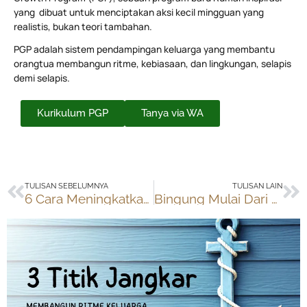
yang dibuat untuk menciptakan aksi kecil mingguan yang
realistis, bukan teori tambahan.
PGP adalah sistem pendampingan keluarga yang membantu
orangtua membangun ritme, kebiasaan, dan lingkungan, selapis
demi selapis.
Kurikulum PGP
Tanya via WA
Prev
Ne
TULISAN SEBELUMNYA
TULISAN LAIN
6 Cara Meningkatkan Hubungan dengan Anak
Bingung Mulai Dari Mana? Panduan Mengisi Lembar Pertama Jurnal Homeschooling 2026