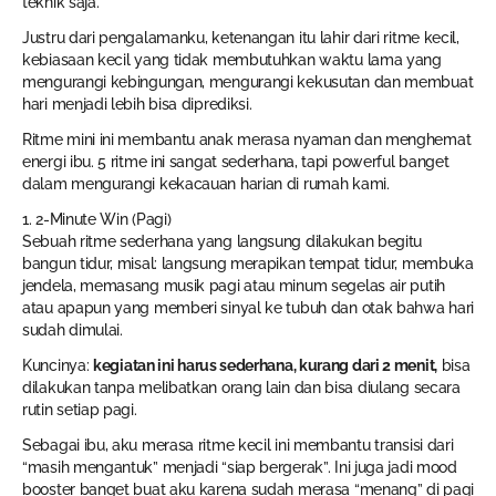
teknik saja.
Justru dari pengalamanku, ketenangan itu lahir dari ritme kecil,
kebiasaan kecil yang tidak membutuhkan waktu lama yang
mengurangi kebingungan, mengurangi kekusutan dan membuat
hari menjadi lebih bisa diprediksi.
Ritme mini ini membantu anak merasa nyaman dan menghemat
energi ibu. 5 ritme ini sangat sederhana, tapi powerful banget
dalam mengurangi kekacauan harian di rumah kami.
1. 2-Minute Win (Pagi)
Sebuah ritme sederhana yang langsung dilakukan begitu
bangun tidur, misal: langsung merapikan tempat tidur, membuka
jendela, memasang musik pagi atau minum segelas air putih
atau apapun yang memberi sinyal ke tubuh dan otak bahwa hari
sudah dimulai.
Kuncinya:
kegiatan ini harus sederhana, kurang dari 2 menit,
bisa
dilakukan tanpa melibatkan orang lain dan bisa diulang secara
rutin setiap pagi.
Sebagai ibu, aku merasa ritme kecil ini membantu transisi dari
“masih mengantuk” menjadi “siap bergerak”. Ini juga jadi mood
booster banget buat aku karena sudah merasa “menang” di pagi