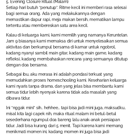
5. Evening Closure Ritual (Malam)
Setiap hari butuh “penutup”. Ritme kecil ini memberi rasa selesai
bagi semua orang. Ada yang melakukannya dengan
memastikan dapur rapi, meja makan bersih, mematikan lampu
tertentu atau membereskan satu area kecil.
Kalau di keluarga kami, kami memilih yang namanya Keruntelan.
Jam 9 biasanya kami memaksa diri untuk menyelesaikan semua
aktivitas dan berkumpul bersama di kamar untuk ngobrol,
kadang nyanyi sambil main gitar, kadang main game, kadang
refleksi, kadang membahaskan rencana yang semuanya ditutup
dengan doa bersama.
Sebagai ibu, aku merasa ini adalah pondasi terkuat yang
memudahkan proses homeschooling kami. Keseharian keluarga
kami nyaris tanpa drama, dan yang jelas bisa membantu kami
semua tidur lebih nyenyak karena tidak ada masalah yang
dibawa tidur.
Ini “nggak mini” sih.. hehhee… tapi bisa jadi mini juga, maksudku..
misal kita lagi capek nih, maka ritual malam ini betul-betul
sesederhana ngumpul doa bareng lalu anak-anak persiapan
tidur. Jadi bisa kurang dari 5 menit. Tapi karena kami memang
menikmati momen ini, kadang momen ini juga bisa jadi