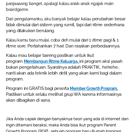
panjaaaang banget, apalagi kalau anak-anak ngajak main
boardgame.
perubahan besar
Dari pengalamanku, aku banyak belajar kalau
tidak dimulai dari sistem yang rumit, tapi dari ritme sederhana
yang dilakukan berulang.
ulai dari 1 ritme pagi & 1
Kalau kamu baru mulai, coba deh m
ritme sore.
Pertahankan 7 hari. Dan rasakan perbedaannya.
Kalau mau belajar bareng pastikan untuk ikut
program
ini program aksi yaaah
Membangun Ritme Keluarga,
bukan pengetahuan. Syaratnya adalah PRAKTIK.. hehehe..
nanti akan ada teknik lebih detil yang akan kami bagi dalam
program.
Program ini GRATIS bagi peserta
.
Member Growth Program
Pastikan untuk selalu melihat grup WA karena informasinya
akan dibagikan di sana.
Jika Anda capek dengan banyaknya teori yang ada di internet dan
ingin ditemani beraksi, maka Anda bisa ikut program Parent
Growth Program (PGP), sebuah program baru Rumah Inspirasi