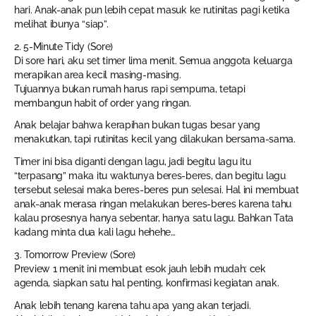
hari. Anak-anak pun lebih cepat masuk ke rutinitas pagi ketika
melihat ibunya “siap”.
2. 5-Minute Tidy (Sore)
Di sore hari, aku set timer lima menit. Semua anggota keluarga
merapikan area kecil masing-masing.
Tujuannya bukan rumah harus rapi sempurna, tetapi
membangun habit of order yang ringan.
Anak belajar bahwa kerapihan bukan tugas besar yang
menakutkan, tapi rutinitas kecil yang dilakukan bersama-sama.
Timer ini bisa diganti dengan lagu, jadi begitu lagu itu
“terpasang” maka itu waktunya beres-beres, dan begitu lagu
tersebut selesai maka beres-beres pun selesai. Hal ini membuat
anak-anak merasa ringan melakukan beres-beres karena tahu
kalau prosesnya hanya sebentar, hanya satu lagu. Bahkan Tata
kadang minta dua kali lagu hehehe…
3. Tomorrow Preview (Sore)
Preview 1 menit ini membuat esok jauh lebih mudah: cek
agenda, siapkan satu hal penting, konfirmasi kegiatan anak.
Anak lebih tenang karena tahu apa yang akan terjadi.