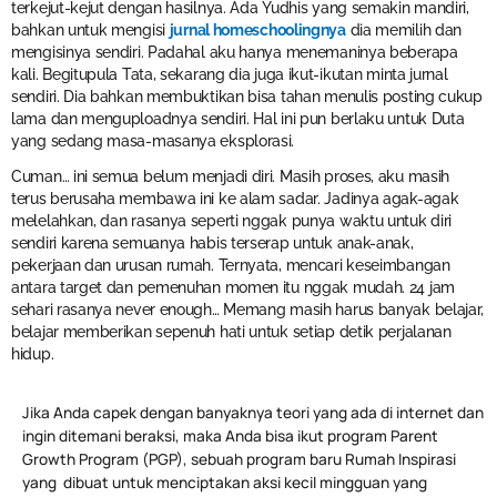
terkejut-kejut dengan hasilnya. Ada Yudhis yang semakin mandiri,
bahkan untuk mengisi
jurnal
homeschoolingnya
dia memilih dan
mengisinya sendiri. Padahal aku hanya menemaninya beberapa
kali. Begitupula Tata, sekarang dia juga ikut-ikutan minta jurnal
sendiri. Dia bahkan membuktikan bisa tahan menulis posting cukup
lama dan menguploadnya sendiri. Hal ini pun berlaku untuk Duta
yang sedang masa-masanya eksplorasi.
Cuman… ini semua belum menjadi diri. Masih proses, aku masih
terus berusaha membawa ini ke alam sadar. Jadinya agak-agak
melelahkan, dan rasanya seperti nggak punya waktu untuk diri
sendiri karena semuanya habis terserap untuk anak-anak,
pekerjaan dan urusan rumah. Ternyata, mencari keseimbangan
antara target dan pemenuhan momen itu nggak mudah. 24 jam
sehari rasanya never enough… Memang masih harus banyak belajar,
belajar memberikan sepenuh hati untuk setiap detik perjalanan
hidup.
Jika Anda capek dengan banyaknya teori yang ada di internet dan
ingin ditemani beraksi, maka Anda bisa ikut program Parent
Growth Program (PGP), sebuah program baru Rumah Inspirasi
yang dibuat untuk menciptakan aksi kecil mingguan yang