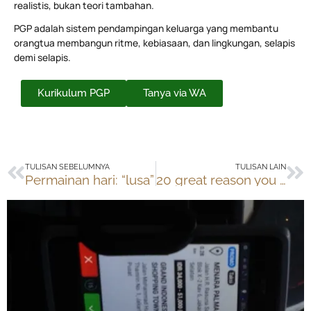
realistis, bukan teori tambahan.
PGP adalah sistem pendampingan keluarga yang membantu
orangtua membangun ritme, kebiasaan, dan lingkungan, selapis
demi selapis.
Kurikulum PGP
Tanya via WA
Prev
Ne
TULISAN SEBELUMNYA
TULISAN LAIN
Permainan hari: “lusa”
20 great reason you homeschool