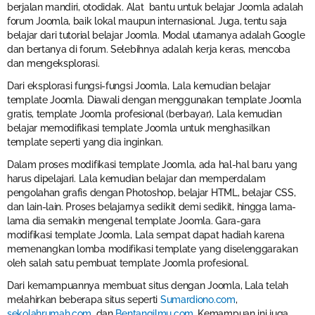
berjalan mandiri, otodidak. Alat bantu untuk belajar Joomla adalah
forum Joomla, baik lokal maupun internasional. Juga, tentu saja
belajar dari tutorial belajar Joomla. Modal utamanya adalah Google
dan bertanya di forum. Selebihnya adalah kerja keras, mencoba
dan mengeksplorasi.
Dari eksplorasi fungsi-fungsi Joomla, Lala kemudian belajar
template Joomla. Diawali dengan menggunakan template Joomla
gratis, template Joomla profesional (berbayar), Lala kemudian
belajar memodifikasi template Joomla untuk menghasilkan
template seperti yang dia inginkan.
Dalam proses modifikasi template Joomla, ada hal-hal baru yang
harus dipelajari. Lala kemudian belajar dan memperdalam
pengolahan grafis dengan Photoshop, belajar HTML, belajar CSS,
dan lain-lain. Proses belajarnya sedikit demi sedikit, hingga lama-
lama dia semakin mengenal template Joomla. Gara-gara
modifikasi template Joomla, Lala sempat dapat hadiah karena
memenangkan lomba modifikasi template yang diselenggarakan
oleh salah satu pembuat template Joomla profesional.
Dari kemampuannya membuat situs dengan Joomla, Lala telah
melahirkan beberapa situs seperti
Sumardiono.com
,
sekolahrumah.com
, dan
Bentangilmu.com
. Kemampuan ini juga