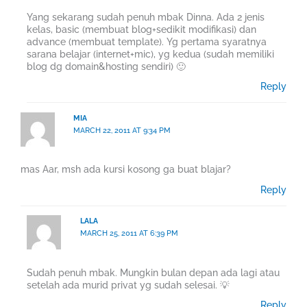
Yang sekarang sudah penuh mbak Dinna. Ada 2 jenis
kelas, basic (membuat blog+sedikit modifikasi) dan
advance (membuat template). Yg pertama syaratnya
sarana belajar (internet+mic), yg kedua (sudah memiliki
blog dg domain&hosting sendiri) 🙂
Reply
MIA
MARCH 22, 2011 AT 9:34 PM
mas Aar, msh ada kursi kosong ga buat blajar?
Reply
LALA
MARCH 25, 2011 AT 6:39 PM
Sudah penuh mbak. Mungkin bulan depan ada lagi atau
setelah ada murid privat yg sudah selesai. 💡
Reply