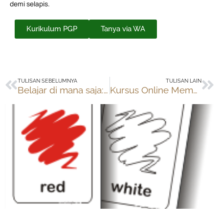
demi selapis.
Kurikulum PGP
Tanya via WA
Prev
Ne
TULISAN SEBELUMNYA
TULISAN LAIN
Belajar di mana saja: supermarket
Kursus Online Membuat Blog