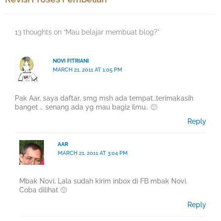
13 thoughts on “Mau belajar membuat blog?”
NOVI FITRIANI
MARCH 21, 2011 AT 1:05 PM
Pak Aar, saya daftar, smg msh ada tempat..terimakasih
banget … senang ada yg mau bagi2 ilmu.. 🙂
Reply
AAR
MARCH 21, 2011 AT 3:04 PM
Mbak Novi, Lala sudah kirim inbox di FB mbak Novi.
Coba dilihat 🙂
Reply