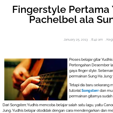
Fingerstyle Pertama
Pachelbel ala Su
January 25, 2013
,
8:42 am
,
Kegi
Proses belajar gitar Yudh
Pertengahan Desember lalu
gaya finger style. Sebena
permainan Sung Ha Jung y
Tetapi dia baru sekarang
tutorial
Songsterr
dan mun
permainan gitarnya sudah 
Dari Songsterr, Yudhis mencoba belajar salah satu lagu, yaitu Ca
Jung. Yudhis belajar otodidak dengan cara mendengarkan dan menco