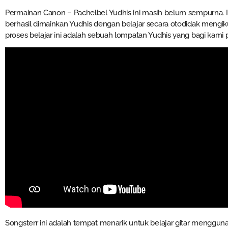
Permainan Canon – Pachelbel Yudhis ini masih belum sempurna. In
berhasil dimainkan Yudhis dengan belajar secara otodidak mengik
proses belajar ini adalah sebuah lompatan Yudhis yang bagi kami
Songsterr ini adalah tempat menarik untuk belajar gitar mengguna