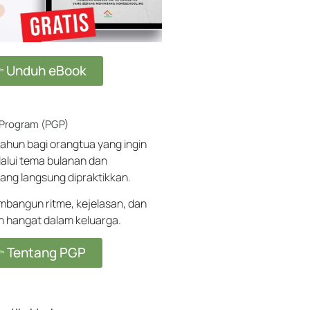
 Unduh eBook
 Program (PGP)
ahun bagi orangtua yang ingin
alui tema bulanan dan
ang langsung dipraktikkan.
angun ritme, kejelasan, dan
ih hangat dalam keluarga.
 Tentang PGP