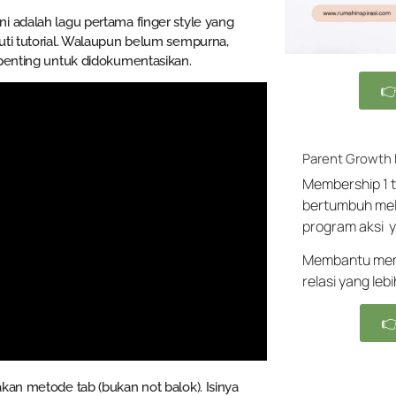
i adalah lagu pertama finger style yang
uti tutorial. Walaupun belum sempurna,
 penting untuk didokumentasikan.

Parent Growth
Membership 1 t
bertumbuh mel
program aksi y
Membantu memb
relasi yang leb

kan metode tab (bukan not balok). Isinya