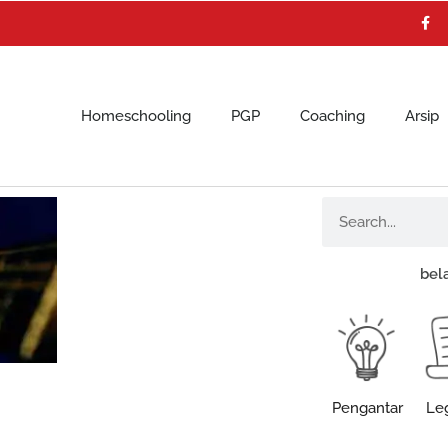
F
a
c
e
b
o
o
k
Homeschooling
PGP
Coaching
Arsip
Search
bel
Pengantar
Leg