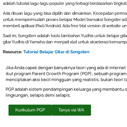
adalah tutorial lagu-lagu populer yang terbagi berdasarkan tingkat 
Ada ribuan lagu yang bisa dipilih dan dimainkan. Kecepatan permai
untuk mempermudah proses belajar. Model transaksi Songster ada
membeli aplikasi iPad/Android. Ada free trial version di website 
Saat ini, Songsterr adalah tools tambahan Yudhis untuk belajar gi
gitar Yudhis di Yamaha dan menjadi alat untuk akselerasi kemamp
Resource:
Tutorial Belajar Gitar di Songsterr
Jika Anda capek dengan banyaknya teori yang ada di internet 
ikut program Parent Growth Program (PGP), sebuah program 
menciptakan aksi kecil mingguan yang realistis, bukan teori 
PGP adalah sistem pendampingan keluarga yang membantu o
lingkungan, selapis demi selapis.
Kurikulum PGP
Tanya via WA