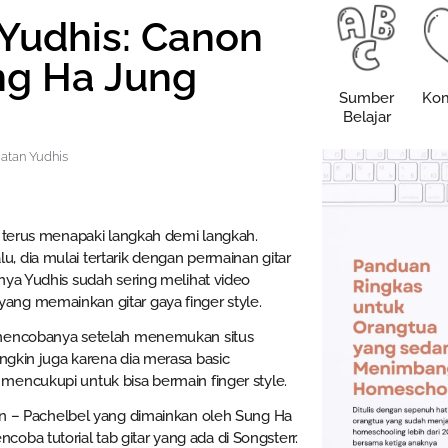
 Yudhis: Canon
ng Ha Jung
Sumber
Kom
Belajar
atan Yudhis
is terus menapaki langkah demi langkah.
, dia mulai tertarik dengan permainan gitar
rnya Yudhis sudah sering melihat video
ang memainkan gitar gaya finger style.
 mencobanya setelah menemukan situs
gkin juga karena dia merasa basic
mencukupi untuk bisa bermain finger style.
non – Pachelbel yang dimainkan oleh Sung Ha
ba tutorial tab gitar yang ada di Songsterr.