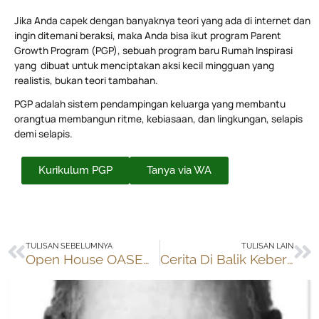
Jika Anda capek dengan banyaknya teori yang ada di internet dan
ingin ditemani beraksi, maka Anda bisa ikut program Parent
Growth Program (PGP), sebuah program baru Rumah Inspirasi
yang dibuat untuk menciptakan aksi kecil mingguan yang
realistis, bukan teori tambahan.
PGP adalah sistem pendampingan keluarga yang membantu
orangtua membangun ritme, kebiasaan, dan lingkungan, selapis
demi selapis.
Kurikulum PGP
Tanya via WA
Prev
Ne
TULISAN SEBELUMNYA
TULISAN LAIN
Open House OASEmenit: Proyek Kolaborasi Remaja Homeschooling
Cerita Di Balik Keberangkatan ke Kejurnas Catur di Aceh