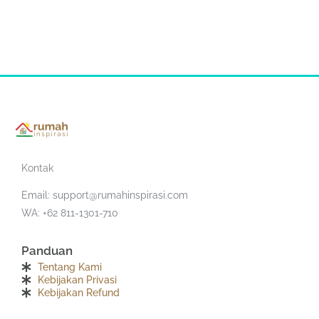
Kontak
Email:
support@rumahinspirasi.com
WA: +62 811-1301-710
Panduan
Tentang Kami
Kebijakan Privasi
Kebijakan Refund
F
T
I
Y
S
T
a
w
n
o
o
e