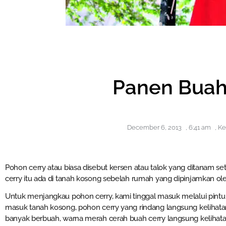
Panen Buah
December 6, 2013
,
6:41 am
,
Ke
Pohon cerry atau biasa disebut kersen atau talok yang ditanam s
cerry itu ada di tanah kosong sebelah rumah yang dipinjamkan ol
Untuk menjangkau pohon cerry, kami tinggal masuk melalui pintu
masuk tanah kosong, pohon cerry yang rindang langsung kelihatan
banyak berbuah, warna merah cerah buah cerry langsung kelihat