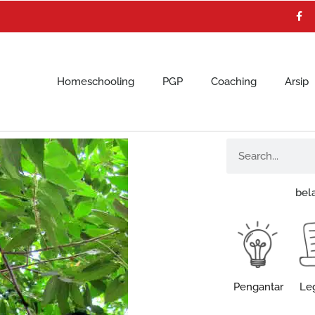
F
a
c
e
b
o
o
k
Homeschooling
PGP
Coaching
Arsip
Search
bel
Pengantar
Leg