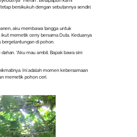
enyebutnya “merah”. Betapapun kami
etap bersikukuh dengan sebutannya sendiri.
 panen, aku membawa tangga untuk
 ikut memetik cerry bersama Duta. Keduanya
g bergelantungan di pohon.
di dahan. “Aku mau ambil. Bapak bawa sini
menikmatinya. Ini adalah momen kebersamaan
an memetik pohon ceri.