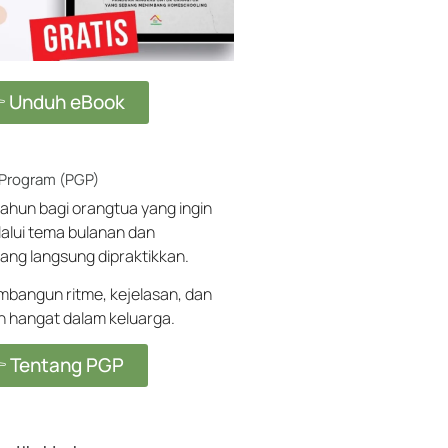
 Unduh eBook
 Program (PGP)
ahun bagi orangtua yang ingin
alui tema bulanan dan
ang langsung dipraktikkan.
angun ritme, kejelasan, dan
ih hangat dalam keluarga.
 Tentang PGP