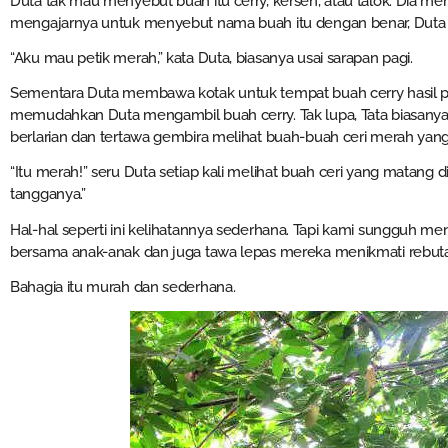
Duta tak mau menyebut buah itu cerry, kersen, atau talok. Dia m
mengajarnya untuk menyebut nama buah itu dengan benar, Duta t
“Aku mau petik merah,” kata Duta, biasanya usai sarapan pagi.
Sementara Duta membawa kotak untuk tempat buah cerry hasil
memudahkan Duta mengambil buah cerry. Tak lupa, Tata biasanya
berlarian dan tertawa gembira melihat buah-buah ceri merah yan
“Itu merah!” seru Duta setiap kali melihat buah ceri yang matang 
tangganya.”
Hal-hal seperti ini kelihatannya sederhana. Tapi kami sungguh 
bersama anak-anak dan juga tawa lepas mereka menikmati rebut
Bahagia itu murah dan sederhana.