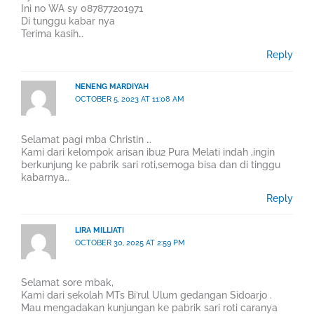
Ini no WA sy 087877201971
Di tunggu kabar nya
Terima kasih…
Reply
NENENG MARDIYAH
OCTOBER 5, 2023 AT 11:08 AM
Selamat pagi mba Christin …
Kami dari kelompok arisan ibu2 Pura Melati indah ,ingin
berkunjung ke pabrik sari roti,semoga bisa dan di tinggu
kabarnya…
Reply
LIRA MILLIATI
OCTOBER 30, 2025 AT 2:59 PM
Selamat sore mbak,
Kami dari sekolah MTs Bi’rul Ulum gedangan Sidoarjo .
Mau mengadakan kunjungan ke pabrik sari roti caranya