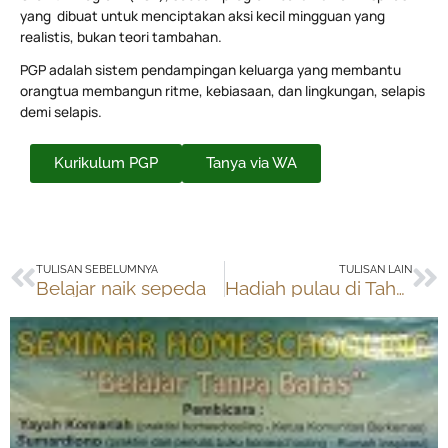
yang dibuat untuk menciptakan aksi kecil mingguan yang
realistis, bukan teori tambahan.
PGP adalah sistem pendampingan keluarga yang membantu
orangtua membangun ritme, kebiasaan, dan lingkungan, selapis
demi selapis.
Kurikulum PGP
Tanya via WA
Prev
Ne
TULISAN SEBELUMNYA
TULISAN LAIN
Belajar naik sepeda
Hadiah pulau di Tahun Baru 2011