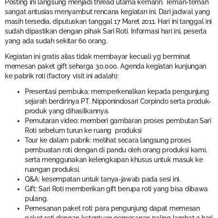
Posting ini langsung menjadi thread utama kemarin. Teman-teman
sangat antusias menyambut rencana kegiatan ini. Dari jadwal yang
masih tersedia, diputuskan tanggal 17 Maret 2011. Hari ini tanggal ini
sudah dipastikan dengan pihak Sari Roti. Informasi hari ini, peserta
yang ada sudah sekitar 60 orang.
Kegiatan ini gratis alias tidak membayar kecuali yg berminat
memesan paket gift seharga 30.000. Agenda kegiatan kunjungan
ke pabrik roti (factory visit ini adalah):
Presentasi pembuka: memperkenalkan kepada pengunjung
sejarah berdirinya PT. Nipponindosari Corpindo serta produk-
produk yang dihasilkannya.
Pemutaran video: memberi gambaran proses pembutan Sari
Roti sebelum turun ke ruang produksi
Tour ke dalam pabrik: melihat secara langsung proses
pembuatan roti dengan di pandu oleh orang produksi kami,
serta menggunakan kelengkapan khusus untuk masuk ke
ruangan produksi.
Q&A: kesempatan untuk tanya-jawab pada sesi ini.
Gift: Sari Roti memberikan gift berupa roti yang bisa dibawa
pulang.
Pemesanan paket roti: para pengunjung dapat memesan