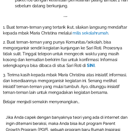
paket roti dengan ketentuan pemesanan paling lambat 2 hari
sebelum datang berkunjung.
***
1. Buat teman-teman yang tertarik ikut, silakan langsung mendaftar
kepada mbak Maria Christina melalui
milis sekolahrumah
.
2. Buat teman-teman yang punya Komunitas/sekolah, bisa
mengorganisir sendiri kegiatan kunjungan ke Sari Roti. Prosesnya
tidak sulit. Tinggal telepon untuk mengecek waktu yang masih
kosong dan kemudian berkirim fax untuk konfirmasi. Informasi
selengkapnya bisa dibaca di situs Sari Roti di
SINI
.
3. Terima kasih kepada mbak Maria Christina atas inisiatif, informasi,
dan kesediaannya mengorganisir kegiatan ini. Senang melihat
inisiatif teman-teman yang mulai tumbuh. Ayo, ditunggu inisiatif
teman-teman lain untuk mengadakan kegiatan bersama.
Belajar menjadi semakin menyenangkan…
Jika Anda capek dengan banyaknya teori yang ada di internet dan
ingin ditemani beraksi, maka Anda bisa ikut program Parent
Growth Program (PGP), sebuah program baru Rumah Inspirasi