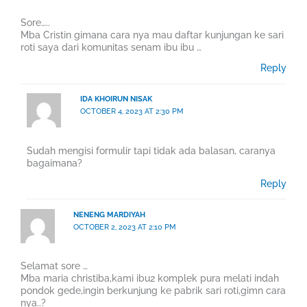
Sore…..
Mba Cristin gimana cara nya mau daftar kunjungan ke sari
roti saya dari komunitas senam ibu ibu …
Reply
IDA KHOIRUN NISAK
OCTOBER 4, 2023 AT 2:30 PM
Sudah mengisi formulir tapi tidak ada balasan, caranya
bagaimana?
Reply
NENENG MARDIYAH
OCTOBER 2, 2023 AT 2:10 PM
Selamat sore …
Mba maria christiba,kami ibu2 komplek pura melati indah
pondok gede,ingin berkunjung ke pabrik sari roti,gimn cara
nya..?