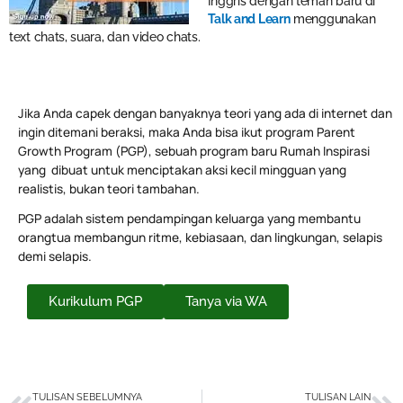
Inggris dengan teman baru di
Talk and Learn
menggunakan
text chats, suara, dan video chats.
Jika Anda capek dengan banyaknya teori yang ada di internet dan
ingin ditemani beraksi, maka Anda bisa ikut program Parent
Growth Program (PGP), sebuah program baru Rumah Inspirasi
yang dibuat untuk menciptakan aksi kecil mingguan yang
realistis, bukan teori tambahan.
PGP adalah sistem pendampingan keluarga yang membantu
orangtua membangun ritme, kebiasaan, dan lingkungan, selapis
demi selapis.
Kurikulum PGP
Tanya via WA
Prev
Ne
TULISAN SEBELUMNYA
TULISAN LAIN