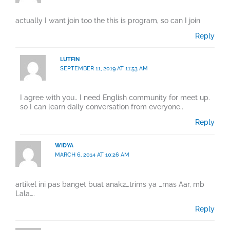
actually I want join too the this is program, so can I join
Reply
LUTFIN
SEPTEMBER 11, 2019 AT 11:53 AM
I agree with you.. I need English community for meet up.
so I can learn daily conversation from everyone..
Reply
WIDYA
MARCH 6, 2014 AT 10:26 AM
artikel ini pas banget buat anak2…trims ya …mas Aar, mb
Lala….
Reply