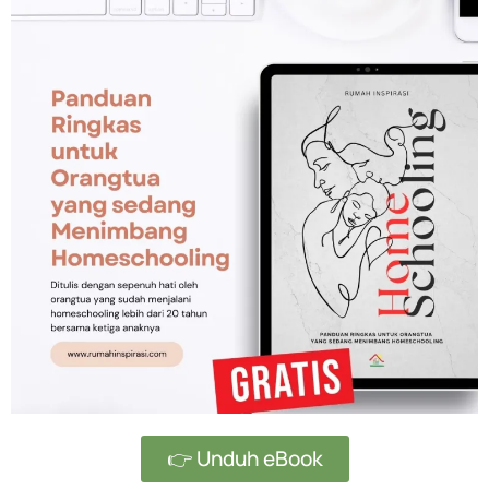
👉 Unduh eBook