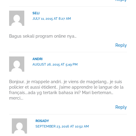
SELI
JULY 11, 2015 AT 8:27 AM
Bagus sekali program online nya…
Reply
ANDRI
AUGUST 26, 2015 AT 5:49 PM
Bonjour.. je m’appele andri.. je viens de magelang… je suis
policier et aussi étidient.. j’aime apprendre le langue de la
français….ada yg tertarik bahasa ini? Mari berteman…
merci….
Reply
ROSADY
SEPTEMBER 23, 2016 AT 10:52 AM