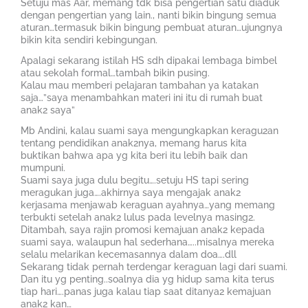
Setuju mas Aar, memang tdk bisa pengertian satu diaduk
dengan pengertian yang lain., nanti bikin bingung semua
aturan…termasuk bikin bingung pembuat aturan…ujungnya
bikin kita sendiri kebingungan.
Apalagi sekarang istilah HS sdh dipakai lembaga bimbel
atau sekolah formal…tambah bikin pusing.
Kalau mau memberi pelajaran tambahan ya katakan
saja…”saya menambahkan materi ini itu di rumah buat
anak2 saya”
Mb Andini, kalau suami saya mengungkapkan keragu2an
tentang pendidikan anak2nya, memang harus kita
buktikan bahwa apa yg kita beri itu lebih baik dan
mumpuni.
Suami saya juga dulu begitu….setuju HS tapi sering
meragukan juga….akhirnya saya mengajak anak2
kerjasama menjawab keraguan ayahnya…yang memang
terbukti setelah anak2 lulus pada levelnya masing2.
Ditambah, saya rajin promosi kemajuan anak2 kepada
suami saya, walaupun hal sederhana…..misalnya mereka
selalu melarikan kecemasannya dalam doa….dll
Sekarang tidak pernah terdengar keraguan lagi dari suami.
Dan itu yg penting..soalnya dia yg hidup sama kita terus
tiap hari….panas juga kalau tiap saat ditanya2 kemajuan
anak2 kan…