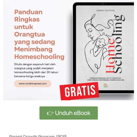
👉 Unduh eBook
Parent Growth Program (PGP)