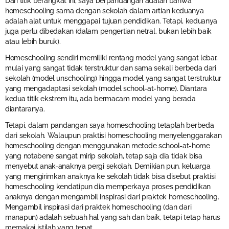
Dari titik berangkat ini, saya berpandangan adalah bahwa
homeschooling sama dengan sekolah dalam artian keduanya
adalah alat untuk menggapai tujuan pendidikan. Tetapi, keduanya
juga perlu dibedakan (dalam pengertian netral, bukan lebih baik
atau lebih buruk).
Homeschooling sendiri memiliki rentang model yang sangat lebar,
mulai yang sangat tidak terstruktur dan sama sekali berbeda dari
sekolah (model unschooling) hingga model yang sangat terstruktur
yang mengadaptasi sekolah (model school-at-home). Diantara
kedua titik ekstrem itu, ada bermacam model yang berada
diantaranya.
Tetapi, dalam pandangan saya homeschooling tetaplah berbeda
dari sekolah. Walaupun praktisi homeschooling menyelenggarakan
homeschooling dengan menggunakan metode school-at-home
yang notabene sangat mirip sekolah, tetap saja dia tidak bisa
menyebut anak-anaknya pergi sekolah. Demikian pun, keluarga
yang mengirimkan anaknya ke sekolah tidak bisa disebut praktisi
homeschooling kendatipun dia memperkaya proses pendidikan
anaknya dengan mengambil inspirasi dari praktek homeschooling.
Mengambil inspirasi dari praktek homeschooling (dan dari
manapun) adalah sebuah hal yang sah dan baik, tetapi tetap harus
memakai istilah yang tepat.