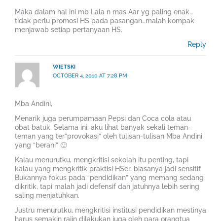
Maka dalam hal ini mb Lala n mas Aar yg paling enak…
tidak perlu promosi HS pada pasangan…malah kompak
menjawab setiap pertanyaan HS.
Reply
WIETSKI
OCTOBER 4, 2010 AT 7:28 PM
Mba Andini,
Menarik juga perumpamaan Pepsi dan Coca cola atau
obat batuk. Selama ini, aku lihat banyak sekali teman-
teman yang ter”provokasi” oleh tulisan-tulisan Mba Andini
yang “berani” 🙂
Kalau menurutku, mengkritisi sekolah itu penting, tapi
kalau yang mengkritik praktisi HSer, biasanya jadi sensitif.
Bukannya fokus pada “pendidikan” yang memang sedang
dikritik, tapi malah jadi defensif dan jatuhnya lebih sering
saling menjatuhkan.
Justru menurutku, mengkritisi institusi pendidikan mestinya
harus semakin rajin dilakukan juga oleh para orangtua