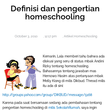
Definisi dan pengertian
homeschooling
October 3, 2010
,
12:17 pm
,
Artikel Homeschooling
Kemarin, Lala memberi tahu bahwa ada
diskusi yang seru di status mbak Andini
Rizky tentang homeschooling.
Bahasannya tentang jawaban mas
Hernowo Hasim atas pertanyaan mbak
Melly Kiong di milis Dikbud. Thread milis
itu ada di sini:
http://groups.yahoo.com/group/DIKBUD/message/5168
Karena pada saat bersamaan sedang ada pembahasan tentang
pengertian homeschooling di
milis SekolahRumah
, saya ingin