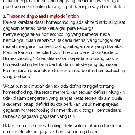
beliau mengenai homeschooling yang menurut saya sebagai
praktisi homeschooling kurang tepat dan ingin saya beri catatan.
1. There’s no single and simple definition
Karena karakter dasar homeschooling adalah terdistribusi (pusat
gagasan terletak pada keluarga), para keluarga
menyelenggarakan homeschooling yang berbeda-beda
bentuknya. Itulah sebabnya, tak ada definisi yang tunggal dan
mudah mengenai homeschooling sebagaimana yang dikatakan
Marsha Ransom, penulis buku “The Complete Idiot’s Guide to
Homeschooling”. Kalau ditanyakan kepada 100 orang praktisi
homeschooling tentang bentuk dan metode yang digunakan,
kemungkinan besar akan ditemukan 100 bentuk homeschooling
yang berbeda.
Walaupun tak mudah dan tak ada definisi tunggal tentang
homeschooling, kita tetap memerlukan sebuah definisi. Mungkin
tidak dalam pengertian yang sangat ketat seperti dalam dunia
akademis, tetapi definisi itu kita perlukan untuk memperjelas
gagasan homeschooling dan membuat distingsi (pembedaan)
terhadap gagasan-gagasan yang lain.
Dalam konteks homeschooling, definisi itu terutama diperlukan
untuk meletakkan gagasan homeschooling dalam