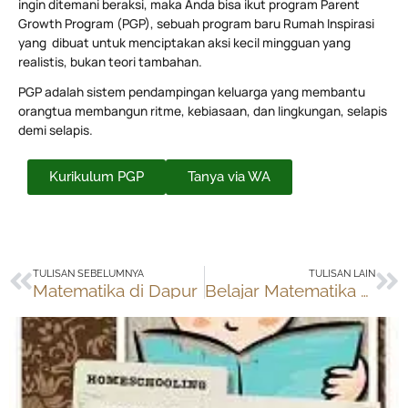
ingin ditemani beraksi, maka Anda bisa ikut program Parent
Growth Program (PGP), sebuah program baru Rumah Inspirasi
yang dibuat untuk menciptakan aksi kecil mingguan yang
realistis, bukan teori tambahan.
PGP adalah sistem pendampingan keluarga yang membantu
orangtua membangun ritme, kebiasaan, dan lingkungan, selapis
demi selapis.
Kurikulum PGP
Tanya via WA
Prev
Ne
TULISAN SEBELUMNYA
TULISAN LAIN
Matematika di Dapur
Belajar Matematika dengan Games