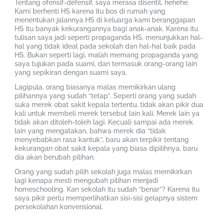
Tentang ofensif-defensif, saya merasa disentil, hehehe.
Kami berhenti HS karena itu bos di rumah yang
menentukan jalannya HS di keluarga kami beranggapan
HS itu banyak kekurangannya bagi anak-anak. Karena itu
tulisan saya jadi seperti propaganda HS, menunjukkan hal-
hal yang tidak ideal pada sekolah dan hal-hal baik pada
HS. Bukan seperti lagi, malah memang propaganda yang
saya tujukan pada suami, dan termasuk orang-orang lain
yang sepikiran dengan suami saya.
Lagipula, orang biasanya malas memikirkan ulang
pilihannya yang sudah “tetap”. Seperti orang yang sudah
suka merek obat sakit kepala tertentu, tidak akan pikir dua
kali untuk membeli merek tersebut lain kali. Merek lain ya
tidak akan ditoleh-toleh lagi. Kecuali sampai ada merek
lain yang mengatakan, bahwa merek dia “tidak
menyebabkan rasa kantuk”, baru akan terpikir tentang
kekurangan obat sakit kepala yang biasa dipilihnya, baru
dia akan berubah pilihan.
Orang yang sudah pilih sekolah juga malas memikirkan
lagi kenapa mesti mengubah pilihan menjadi
homeschooling. Kan sekolah itu sudah “benar”? Karena itu
saya pikir perlu memperlihatkan sisi-sisi gelapnya sistem
persekolahan konvensional.