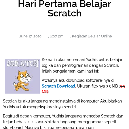
Hari Pertama Belajar
Scratch
June 17, 2010
,
6:07 pm
,
Kegiatan Belajar
,
Online
Kemarin aku menemani Yudhis untuk belajar
logika dan pemrograman dengan Scratch.
Inilah pengalaman kami hari ini:
Awalnya aku download software-nya di
Scratch Download
.
Ukuran file-nya 33 MB (
3.3
MB
).
Setelah itu aku langsung menginstalnya di komputer. Aku biarkan
Yudhis untuk mengeksplorasinya sendiri.
Begitu di depan komputer, Yudhis langsung mencoba Scratch dan
terjun bebas, klik sana-sini dan langsung menggambar seperti
storyboard. Maunya bikin game perang-perangan.