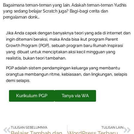
Bagaimana teman-teman yang lain. Adakah teman-teman Yudhis
yang sedang belajar Scratch juga? Bagi-bagi cerita dan
pengalaman donk…
Jika Anda capek dengan banyaknya teori yang ada di internet dan
ingin ditemani beraksi, maka Anda bisa ikut program Parent
Growth Program (PGP), sebuah program baru Rumah Inspirasi
yang dibuat untuk menciptakan aksi kecil mingguan yang
realistis, bukan teori tambahan.
PGP adalah sistem pendampingan keluarga yang membantu
orangtua membangun ritme, kebiasaan, dan lingkungan, selapis
demi selapis.
Kurikulum PGP
Tanya via WA
Prev
Ne
TULISAN SEBELUMNYA
TULISAN LAIN
Belajar Tambah dan Kurang
WordPress Terbaru versi 3.0