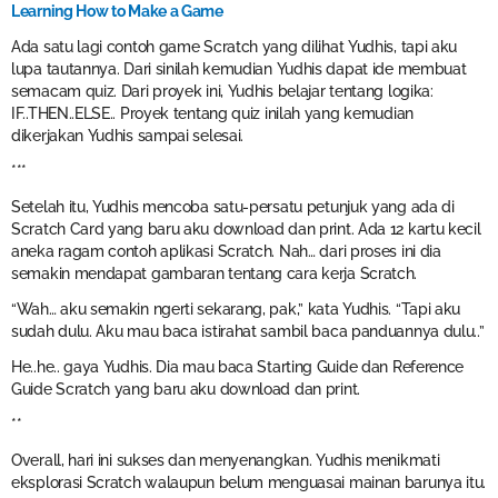
Learning How to Make a Game
Ada satu lagi contoh game Scratch yang dilihat Yudhis, tapi aku
lupa tautannya. Dari sinilah kemudian Yudhis dapat ide membuat
semacam quiz. Dari proyek ini, Yudhis belajar tentang logika:
IF..THEN..ELSE.. Proyek tentang quiz inilah yang kemudian
dikerjakan Yudhis sampai selesai.
***
Setelah itu, Yudhis mencoba satu-persatu petunjuk yang ada di
Scratch Card yang baru aku download dan print. Ada 12 kartu kecil
aneka ragam contoh aplikasi Scratch. Nah… dari proses ini dia
semakin mendapat gambaran tentang cara kerja Scratch.
“Wah… aku semakin ngerti sekarang, pak,” kata Yudhis. “Tapi aku
sudah dulu. Aku mau baca istirahat sambil baca panduannya dulu..”
He..he.. gaya Yudhis. Dia mau baca Starting Guide dan Reference
Guide Scratch yang baru aku download dan print.
**
Overall, hari ini sukses dan menyenangkan. Yudhis menikmati
eksplorasi Scratch walaupun belum menguasai mainan barunya itu.