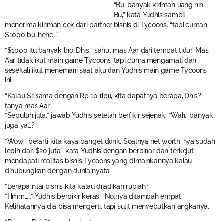
“Bu, banyak kiriman uang nih
Bu,” kata Yudhis sambil
menerima kiriman cek dari partner bisnis di Tycoons. “tapi cuman
$1000 bu, hehe…”
“$1000 itu banyak lho, Dhis,” sahut mas Aar dari tempat tidur. Mas
Aar tidak ikut main game Tycoons, tapi cuma mengamati dan
sesekali ikut menemani saat aku dan Yudhis main game Tycoons
ini.
“Kalau $1 sama dengan Rp 10 ribu, kita dapatnya berapa, Dhis?”
tanya mas Aar.
“Sepuluh juta,” jawab Yudhis setelah berfikir sejenak. “Wah.. banyak
juga ya…?”
“Wow… berarti kita kaya banget donk. Soalnya net worth-nya sudah
lebih dari $20 juta,” kata Yudhis dengan berbinar dan terkejut
mendapati realitas bisnis Tycoons yang dimainkannya kalau
dihubungkan dengan dunia nyata.
“Berapa nilai bisnis kita kalau dijadikan rupiah?”
“Hmm… ,” Yudhis berpikir keras. “Nolnya ditambah empat…”
Kelihatannya dia bisa mengerti, tapi sulit menyebutkan angkanya.