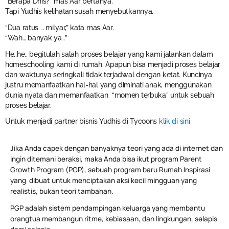
“Berapa Dhis?” mas Aar bertanya.
Tapi Yudhis kelihatan susah menyebutkannya.
“Dua ratus … milyar,” kata mas Aar.
“Wah… banyak ya…”
He..he.. begitulah salah proses belajar yang kami jalankan dalam
homeschooling kami di rumah. Apapun bisa menjadi proses belajar
dan waktunya seringkali tidak terjadwal dengan ketat. Kuncinya
justru memanfaatkan hal-hal yang diminati anak, menggunakan
dunia nyata dan memanfaatkan “momen terbuka” untuk sebuah
proses belajar.
Untuk menjadi partner bisnis Yudhis di Tycoons
klik di sini
Jika Anda capek dengan banyaknya teori yang ada di internet dan
ingin ditemani beraksi, maka Anda bisa ikut program Parent
Growth Program (PGP), sebuah program baru Rumah Inspirasi
yang dibuat untuk menciptakan aksi kecil mingguan yang
realistis, bukan teori tambahan.
PGP adalah sistem pendampingan keluarga yang membantu
orangtua membangun ritme, kebiasaan, dan lingkungan, selapis