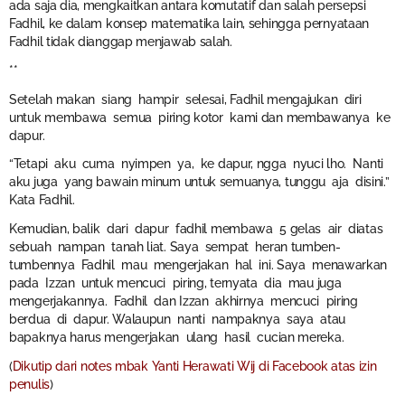
ada saja dia, mengkaitkan antara komutatif dan salah persepsi
Fadhil, ke dalam konsep matematika lain, sehingga pernyataan
Fadhil tidak dianggap menjawab salah.
**
Setelah makan siang hampir selesai, Fadhil mengajukan diri
untuk membawa semua piring kotor kami dan membawanya ke
dapur.
“Tetapi aku cuma nyimpen ya, ke dapur, ngga nyuci lho. Nanti
aku juga yang bawain minum untuk semuanya, tunggu aja disini.”
Kata Fadhil.
Kemudian, balik dari dapur fadhil membawa 5 gelas air diatas
sebuah nampan tanah liat. Saya sempat heran tumben-
tumbennya Fadhil mau mengerjakan hal ini. Saya menawarkan
pada Izzan untuk mencuci piring, ternyata dia mau juga
mengerjakannya. Fadhil dan Izzan akhirnya mencuci piring
berdua di dapur. Walaupun nanti nampaknya saya atau
bapaknya harus mengerjakan ulang hasil cucian mereka.
(
Dikutip dari notes mbak Yanti Herawati Wij di Facebook atas izin
penulis
)