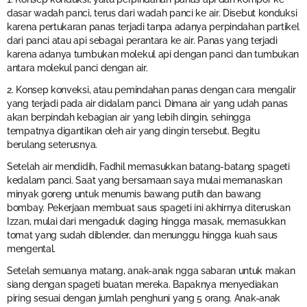
dasar wadah panci, terus dari wadah panci ke air. Disebut konduksi
karena pertukaran panas terjadi tanpa adanya perpindahan partikel
dari panci atau api sebagai perantara ke air. Panas yang terjadi
karena adanya tumbukan molekul api dengan panci dan tumbukan
antara molekul panci dengan air.
2. Konsep konveksi, atau pemindahan panas dengan cara mengalir
yang terjadi pada air didalam panci. Dimana air yang udah panas
akan berpindah kebagian air yang lebih dingin, sehingga
tempatnya digantikan oleh air yang dingin tersebut. Begitu
berulang seterusnya.
Setelah air mendidih, Fadhil memasukkan batang-batang spageti
kedalam panci. Saat yang bersamaan saya mulai memanaskan
minyak goreng untuk menumis bawang putih dan bawang
bombay. Pekerjaan membuat saus spageti ini akhirnya diteruskan
Izzan, mulai dari mengaduk daging hingga masak, memasukkan
tomat yang sudah diblender, dan menunggu hingga kuah saus
mengental.
Setelah semuanya matang, anak-anak ngga sabaran untuk makan
siang dengan spageti buatan mereka. Bapaknya menyediakan
piring sesuai dengan jumlah penghuni yang 5 orang. Anak-anak