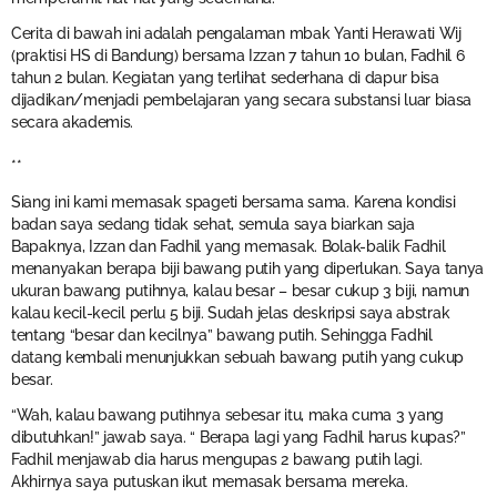
Cerita di bawah ini adalah pengalaman mbak Yanti Herawati Wij
(praktisi HS di Bandung) bersama Izzan 7 tahun 10 bulan, Fadhil 6
tahun 2 bulan. Kegiatan yang terlihat sederhana di dapur bisa
dijadikan/menjadi pembelajaran yang secara substansi luar biasa
secara akademis.
**
Siang ini kami memasak spageti bersama sama. Karena kondisi
badan saya sedang tidak sehat, semula saya biarkan saja
Bapaknya, Izzan dan Fadhil yang memasak. Bolak-balik Fadhil
menanyakan berapa biji bawang putih yang diperlukan. Saya tanya
ukuran bawang putihnya, kalau besar – besar cukup 3 biji, namun
kalau kecil-kecil perlu 5 biji. Sudah jelas deskripsi saya abstrak
tentang “besar dan kecilnya” bawang putih. Sehingga Fadhil
datang kembali menunjukkan sebuah bawang putih yang cukup
besar.
“Wah, kalau bawang putihnya sebesar itu, maka cuma 3 yang
dibutuhkan!” jawab saya. “ Berapa lagi yang Fadhil harus kupas?”
Fadhil menjawab dia harus mengupas 2 bawang putih lagi.
Akhirnya saya putuskan ikut memasak bersama mereka.