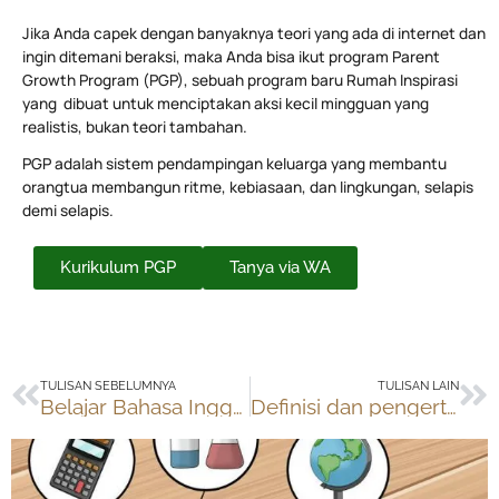
Jika Anda capek dengan banyaknya teori yang ada di internet dan
ingin ditemani beraksi, maka Anda bisa ikut program Parent
Growth Program (PGP), sebuah program baru Rumah Inspirasi
yang dibuat untuk menciptakan aksi kecil mingguan yang
realistis, bukan teori tambahan.
PGP adalah sistem pendampingan keluarga yang membantu
orangtua membangun ritme, kebiasaan, dan lingkungan, selapis
demi selapis.
Kurikulum PGP
Tanya via WA
Prev
Ne
TULISAN SEBELUMNYA
TULISAN LAIN
Belajar Bahasa Inggris Online
Definisi dan pengertian homeschooling