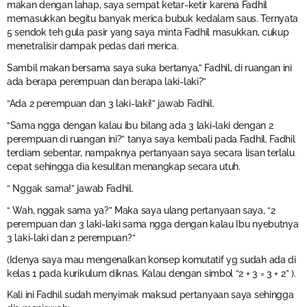
makan dengan lahap, saya sempat ketar-ketir karena Fadhil
memasukkan begitu banyak merica bubuk kedalam saus. Ternyata
5 sendok teh gula pasir yang saya minta Fadhil masukkan, cukup
menetralisir dampak pedas dari merica.
Sambil makan bersama saya suka bertanya,” Fadhil, di ruangan ini
ada berapa perempuan dan berapa laki-laki?”
“Ada 2 perempuan dan 3 laki-laki!” jawab Fadhil.
“Sama ngga dengan kalau ibu bilang ada 3 laki-laki dengan 2
perempuan di ruangan ini?” tanya saya kembali pada Fadhil. Fadhil
terdiam sebentar, nampaknya pertanyaan saya secara lisan terlalu
cepat sehingga dia kesulitan menangkap secara utuh.
“ Nggak sama!” jawab Fadhil.
“ Wah, nggak sama ya?” Maka saya ulang pertanyaan saya, “2
perempuan dan 3 laki-laki sama ngga dengan kalau Ibu nyebutnya
3 laki-laki dan 2 perempuan?“
(Idenya saya mau mengenalkan konsep komutatif yg sudah ada di
kelas 1 pada kurikulum diknas. Kalau dengan simbol “2 + 3 = 3 + 2” ).
Kali ini Fadhil sudah menyimak maksud pertanyaan saya sehingga