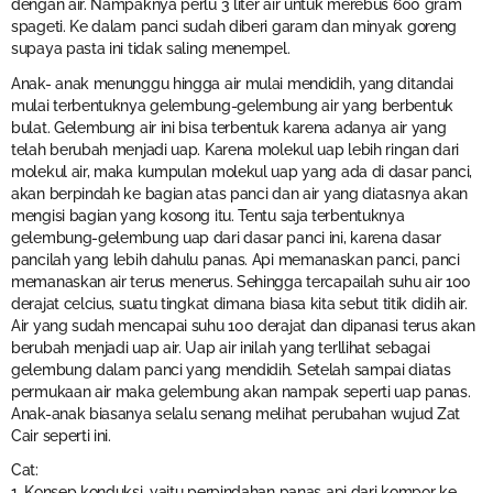
dengan air. Nampaknya perlu 3 liter air untuk merebus 600 gram
spageti. Ke dalam panci sudah diberi garam dan minyak goreng
supaya pasta ini tidak saling menempel.
Anak- anak menunggu hingga air mulai mendidih, yang ditandai
mulai terbentuknya gelembung-gelembung air yang berbentuk
bulat. Gelembung air ini bisa terbentuk karena adanya air yang
telah berubah menjadi uap. Karena molekul uap lebih ringan dari
molekul air, maka kumpulan molekul uap yang ada di dasar panci,
akan berpindah ke bagian atas panci dan air yang diatasnya akan
mengisi bagian yang kosong itu. Tentu saja terbentuknya
gelembung-gelembung uap dari dasar panci ini, karena dasar
pancilah yang lebih dahulu panas. Api memanaskan panci, panci
memanaskan air terus menerus. Sehingga tercapailah suhu air 100
derajat celcius, suatu tingkat dimana biasa kita sebut titik didih air.
Air yang sudah mencapai suhu 100 derajat dan dipanasi terus akan
berubah menjadi uap air. Uap air inilah yang terllihat sebagai
gelembung dalam panci yang mendidih. Setelah sampai diatas
permukaan air maka gelembung akan nampak seperti uap panas.
Anak-anak biasanya selalu senang melihat perubahan wujud Zat
Cair seperti ini.
Cat:
1. Konsep konduksi, yaitu perpindahan panas api dari kompor ke