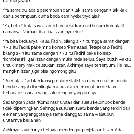
dia menjawab:
“Ya sama bu, ada 2 perempuan dan 3 laki sama dengan 3 laki-laki
dan 2 perempuan, cuma beda cara nyebutnya aja.!”
“Ya, betul!” kata saya, sambil menjelaskan rinci hukum komutatif
namanya. Namun tiba-tiba Izzan nyeletuk!
“Ya bisa keduanya. Kalau Fadhil bilang 2 + 3 itu ‘ngga sama’ dengan
3 + 2, itu Fadhil pake mirip konsep ‘Permutasi’. Tetapi kalo Fadhil
bilang 2 + 3 itu ‘sama dengan’ 3 + 2 itu Fadhil pake konsep
‘kombinasi’!” ujar Izzan dengan muka rada serius. Saya butuh waktu
untuk menyimak celetukan Izzan. Akhirnya saya tersenyum, He..he…,
mungkin Izzan juga bisa ngomong gitu.
“Permutasi “ adalah konsep dalam statistika dimana urutan benda–
benda sangat dipentingkan atau akan membuat perbedaan
terhadap susunan yang satu dengan yang lainnya.
Sedangkan pada “Kombinasi” urutan dari suatu kelompok benda
tidak dipentingkan. Sehingga susunan suatu benda yang terdiri dari
elemen yang anggotanya sama dianggap sama walaupun
urutannya berlainan.
Akhirnya saya hanya tertawa mendengar penjelasan Izzan. Ada-