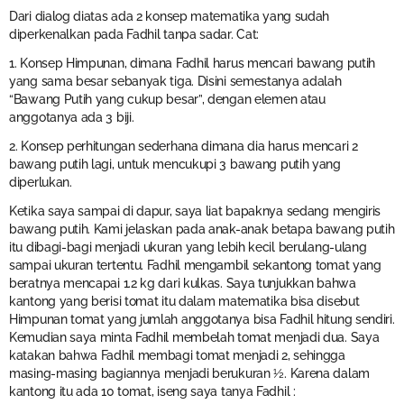
Dari dialog diatas ada 2 konsep matematika yang sudah
diperkenalkan pada Fadhil tanpa sadar. Cat:
1. Konsep Himpunan, dimana Fadhil harus mencari bawang putih
yang sama besar sebanyak tiga. Disini semestanya adalah
“Bawang Putih yang cukup besar”, dengan elemen atau
anggotanya ada 3 biji.
2. Konsep perhitungan sederhana dimana dia harus mencari 2
bawang putih lagi, untuk mencukupi 3 bawang putih yang
diperlukan.
Ketika saya sampai di dapur, saya liat bapaknya sedang mengiris
bawang putih. Kami jelaskan pada anak-anak betapa bawang putih
itu dibagi-bagi menjadi ukuran yang lebih kecil berulang-ulang
sampai ukuran tertentu. Fadhil mengambil sekantong tomat yang
beratnya mencapai 1.2 kg dari kulkas. Saya tunjukkan bahwa
kantong yang berisi tomat itu dalam matematika bisa disebut
Himpunan tomat yang jumlah anggotanya bisa Fadhil hitung sendiri.
Kemudian saya minta Fadhil membelah tomat menjadi dua. Saya
katakan bahwa Fadhil membagi tomat menjadi 2, sehingga
masing-masing bagiannya menjadi berukuran ½. Karena dalam
kantong itu ada 10 tomat, iseng saya tanya Fadhil :