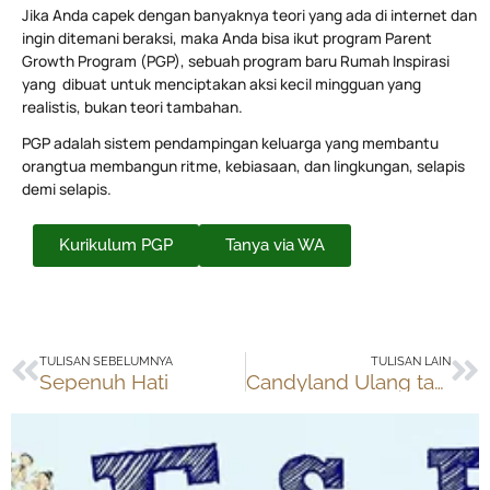
Jika Anda capek dengan banyaknya teori yang ada di internet dan
ingin ditemani beraksi, maka Anda bisa ikut program Parent
Growth Program (PGP), sebuah program baru Rumah Inspirasi
yang dibuat untuk menciptakan aksi kecil mingguan yang
realistis, bukan teori tambahan.
PGP adalah sistem pendampingan keluarga yang membantu
orangtua membangun ritme, kebiasaan, dan lingkungan, selapis
demi selapis.
Kurikulum PGP
Tanya via WA
Prev
Ne
TULISAN SEBELUMNYA
TULISAN LAIN
Sepenuh Hati
Candyland Ulang tahun Tata