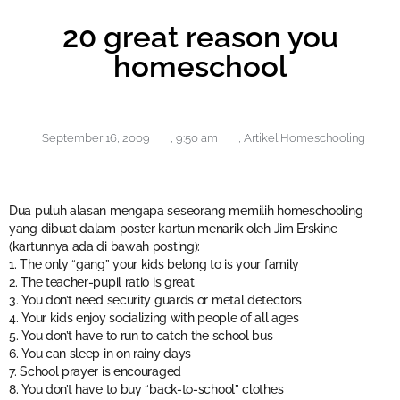
20 great reason you
homeschool
September 16, 2009
,
9:50 am
,
Artikel Homeschooling
Dua puluh alasan mengapa seseorang memilih homeschooling
yang dibuat dalam poster kartun menarik oleh Jim Erskine
(kartunnya ada di bawah posting):
1. The only “gang” your kids belong to is your family
2. The teacher-pupil ratio is great
3. You don’t need security guards or metal detectors
4. Your kids enjoy socializing with people of all ages
5. You don’t have to run to catch the school bus
6. You can sleep in on rainy days
7. School prayer is encouraged
8. You don’t have to buy “back-to-school” clothes