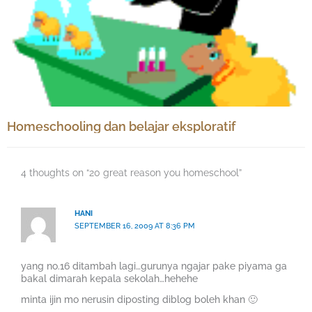
Homeschooling dan belajar eksploratif
4 thoughts on “20 great reason you homeschool”
HANI
SEPTEMBER 16, 2009 AT 8:36 PM
yang no.16 ditambah lagi…gurunya ngajar pake piyama ga
bakal dimarah kepala sekolah…hehehe
minta ijin mo nerusin diposting diblog boleh khan 🙂