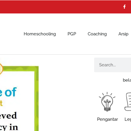
F
a
c
e
b
o
o
k
Homeschooling
PGP
Coaching
Arsip
Search
bel
Pengantar
Leg