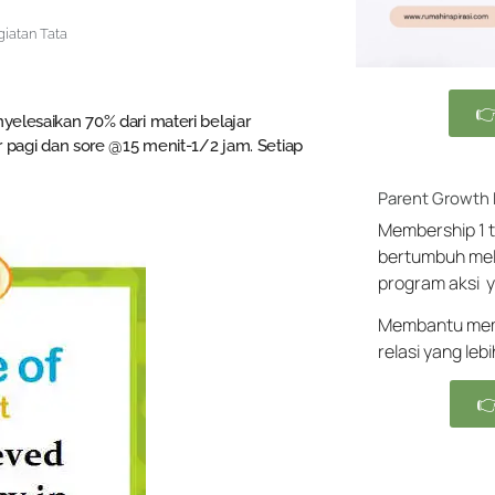
iatan Tata

yelesaikan 70% dari materi belajar
r pagi dan sore @15 menit-1/2 jam. Setiap
Parent Growth
Membership 1 t
bertumbuh mel
program aksi y
Membantu memb
relasi yang leb
