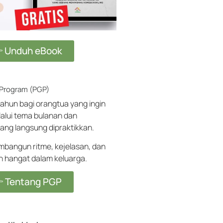
 Unduh eBook
 Program (PGP)
ahun bagi orangtua yang ingin
alui tema bulanan dan
ang langsung dipraktikkan.
angun ritme, kejelasan, dan
ih hangat dalam keluarga.
 Tentang PGP