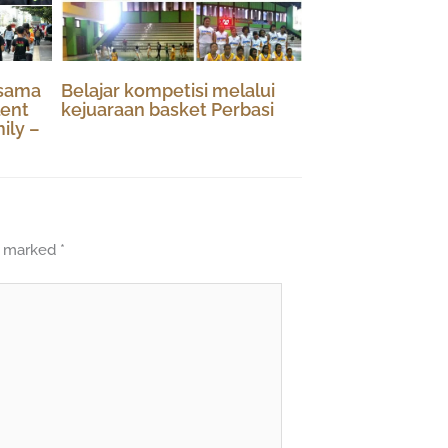
rsama
Belajar kompetisi melalui
lent
kejuaraan basket Perbasi
ily –
re marked
*