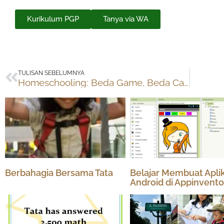
Kurikulum PGP
Tanya via WA
Prev
TULISAN SEBELUMNYA
Homeschooling: Beda Game, Beda Cara Bermain
Berbahagia Bersama Tata
Belajar Membuat Aplik
Android di Appinvento