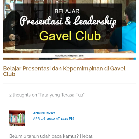
Belajar Presentasi dan Kepemimpinan di Gavel
Club
2 thoughts on “Tata yang Terasa Tua”
ANDINI RIZKY
APRIL 6, 2010 AT 12:11 PM
Belum 6 tahun udah baca kamus? Hebat.