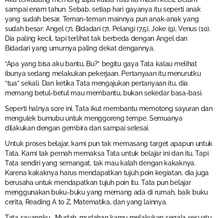
sampai enam tahun. Sebab, setiap hari gayanya itu seperti anak
yang sudah besar. Teman-teman mainnya pun anak-anak yang
sudah besar: Angel (7), Bidadari (7), Pelangi (7.5), Joke (9), Venus (10).
Dia paling kecil, tapi terlihat tak berbeda dengan Angel dan
Bidadari yang umurnya paling dekat dengannya.
“Apa yang bisa aku bantu, Bu?” begitu gaya Tata kalau melihat
ibunya sedang melakukan pekerjaan. Pertanyaan itu menurutku
“tua” sekali. Dan ketika Tata mengajukan pertanyaan itu, dia
memang betul-betul mau membantu, bukan sekedar basa-basi.
Seperti halnya sore ini, Tata ikut membantu memotong sayuran dan
mengulek bumubu untuk menggoreng tempe. Semuanya
dilakukan dengan gembira dan sampai selesai.
Untuk proses belajar, kami pun tak memasang target apapun untuk
Tata. Kami tak pernah memaksa Tata untuk belajar ini dan itu. Tapi
Tata sendiri yang semangat, tak mau kalah dengan kakaknya.
Karena kakaknya harus mendapatkan tujuh poin kegiatan, dia juga
berusaha untuk mendapatkan tujuh poin itu. Tata pun belajar
menggunakan buku-buku yang memang ada di rumah, baik buku
cerita, Reading A to Z, Matematika, dan yang lainnya.
Tata sayangku… Mudah-mudahan kamu melakukan segala sesuatu