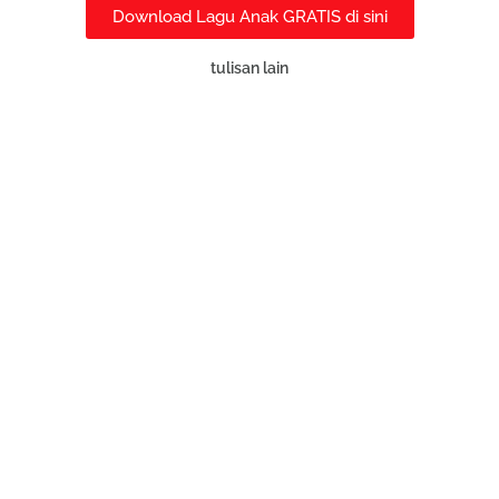
Download Lagu Anak GRATIS di sini
tulisan lain