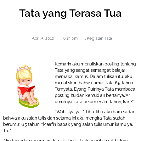
Tata yang Terasa Tua
April 5, 2010
,
6:19 pm
,
Kegiatan Tata
Kemarin aku menuliskan posting tentang
Tata yang sangat semangat belajar
memakai kamus. Dalam tulisan itu, aku
menuliskan bahwa umur Tata 6.5 tahun.
Ternyata, Eyang Putrinya Tata membaca
posting itu dan kemudian bertanya,”Ar,
umurnya Tata belum enam tahun, kan?”
“Wah… iya ya…” Tiba-tiba aku baru sadar
bahwa aku salah tulis dan selama ini aku mengira Tata sudah
berumur 6.5 tahun. “Maafin bapak yang salah tulis umur kamu ya,
Ta..”
Aku terkadang memang lupa kalau Tata itu masih kecil, belum