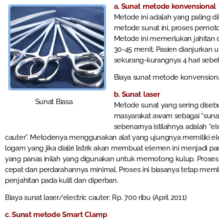
a. Sunat metode konvensional
Metode ini adalah yang paling di
metode sunat ini, proses pemoto
Metode ini memerlukan jahitan 
30-45 menit. Pasien dianjurkan u
sekurang-kurangnya 4 hari sebe
Biaya sunat metode konvensional:
b. Sunat laser
Sunat Biasa
Metode sunat yang sering diseb
masyarakat awam sebagai “sunat 
sebenarnya istilahnya adalah “ele
cauter”. Metodenya menggunakan alat yang ujungnya memiliki 
logam yang jika dialiri listrik akan membuat elemen ini menjadi p
yang panas inilah yang digunakan untuk memotong kulup. Prosesn
cepat dan perdarahannya minimal. Proses ini biasanya tetap me
penjahitan pada kulit dan diperban.
Biaya sunat laser/electric cauter: Rp. 700 ribu (April 2011)
c. Sunat metode Smart Clamp