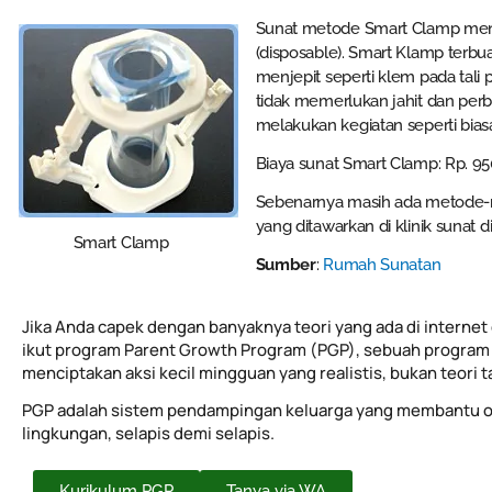
Sunat metode Smart Clamp mengg
(disposable). Smart Klamp terbua
menjepit seperti klem pada tali p
tidak memerlukan jahit dan perb
melakukan kegiatan seperti bias
Biaya sunat Smart Clamp: Rp. 950 
Sebenarnya masih ada metode-me
yang ditawarkan di klinik sunat 
Smart Clamp
Sumber
:
Rumah Sunatan
Jika Anda capek dengan banyaknya teori yang ada di internet 
ikut program Parent Growth Program (PGP), sebuah program 
menciptakan aksi kecil mingguan yang realistis, bukan teori 
PGP adalah sistem pendampingan keluarga yang membantu o
lingkungan, selapis demi selapis.
Kurikulum PGP
Tanya via WA