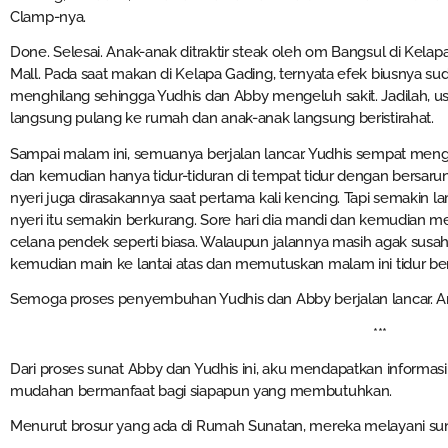
Clamp-nya.
Done. Selesai. Anak-anak ditraktir steak oleh om Bangsul di Kelap
Mall. Pada saat makan di Kelapa Gading, ternyata efek biusnya su
menghilang sehingga Yudhis dan Abby mengeluh sakit. Jadilah, u
langsung pulang ke rumah dan anak-anak langsung beristirahat.
Sampai malam ini, semuanya berjalan lancar. Yudhis sempat meng
dan kemudian hanya tidur-tiduran di tempat tidur dengan bersaru
nyeri juga dirasakannya saat pertama kali kencing. Tapi semakin la
nyeri itu semakin berkurang. Sore hari dia mandi dan kemudian 
celana pendek seperti biasa. Walaupun jalannya masih agak susah
kemudian main ke lantai atas dan memutuskan malam ini tidur b
Semoga proses penyembuhan Yudhis dan Abby berjalan lancar. A
***
Dari proses sunat Abby dan Yudhis ini, aku mendapatkan informa
mudahan bermanfaat bagi siapapun yang membutuhkan.
Menurut brosur yang ada di Rumah Sunatan, mereka melayani su