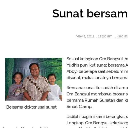
Sunat bersam
May 1, 2011
,
12:20 am
,
Kegiat
Sesuai keinginan Om Bangsul, har
Yudhis pun ikut sunat bersama 
Abby) beberapa saat sebelum m
disunat, maka sunatnya bersama
Rencana sunat itu sudah disamp
Om Bangsul membawa brosur seb
bernama Rumah Sunatan dan k
Smart Clamp.
Bersama dokter usai sunat
Jadilah, pagi ini kami berangka
Lengkap. Om Bangsul sekeluarga