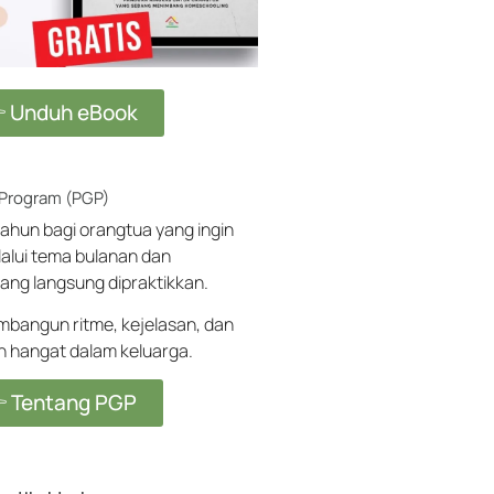
 Unduh eBook
 Program (PGP)
ahun bagi orangtua yang ingin
alui tema bulanan dan
ang langsung dipraktikkan.
angun ritme, kejelasan, dan
ih hangat dalam keluarga.
 Tentang PGP