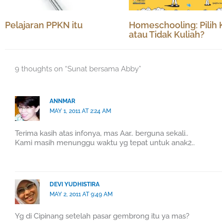
Pelajaran PPKN itu
Homeschooling: Pilih 
atau Tidak Kuliah?
9 thoughts on “Sunat bersama Abby”
ANNMAR
MAY 1, 2011 AT 2:24 AM
Terima kasih atas infonya, mas Aar.. berguna sekali..
Kami masih menunggu waktu yg tepat untuk anak2..
DEVI YUDHISTIRA
MAY 2, 2011 AT 9:49 AM
Yg di Cipinang setelah pasar gembrong itu ya mas?