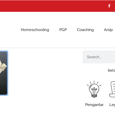
F
a
c
e
b
o
o
k
Homeschooling
PGP
Coaching
Arsip
Search
bel
Pengantar
Leg