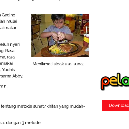
a Gading
dah mulai
sai makan
eluh nyeri
ng. Rasa
ma, rasa
memakai
Menikmati steak usai sunat
, Yudhis
ersama Abby.
min.
Download 
si tentang metode sunat/khitan yang mudah-
nat dengan 3 metode: