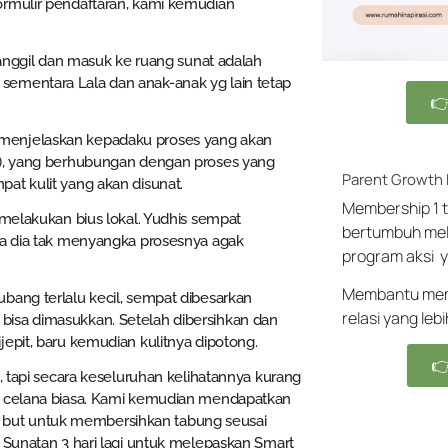
ormulir pendaftaran, kami kemudian
panggil dan masuk ke ruang sunat adalah
sementara Lala dan anak-anak yg lain tetap

 menjelaskan kepadaku proses yang akan
k), yang berhubungan dengan proses yang
Parent Growth
at kulit yang akan disunat.
Membership 1 t
 melakukan bius lokal. Yudhis sempat
bertumbuh mel
nya dia tak menyangka prosesnya agak
program aksi y
Membantu memb
bang terlalu kecil, sempat dibesarkan
relasi yang leb
bisa dimasukkan. Setelah dibersihkan dan
epit, baru kemudian kulitnya dipotong.

, tapi secara keseluruhan kelihatannya kurang
ai celana biasa. Kami kemudian mendapatkan
ton but untuk membersihkan tabung seusai
 Sunatan 3 hari lagi untuk melepaskan Smart