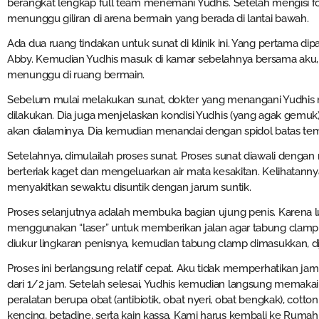
berangkat lengkap full team menemani Yudhis. Setelah mengisi f
menunggu giliran di arena bermain yang berada di lantai bawah.
Ada dua ruang tindakan untuk sunat di klinik ini. Yang pertama di
Abby. Kemudian Yudhis masuk di kamar sebelahnya bersama aku, 
menunggu di ruang bermain.
Sebelum mulai melakukan sunat, dokter yang menangani Yudhis
dilakukan. Dia juga menjelaskan kondisi Yudhis (yang agak gemu
akan dialaminya. Dia kemudian menandai dengan spidol batas temp
Setelahnya, dimulailah proses sunat. Proses sunat diawali dengan
berteriak kaget dan mengeluarkan air mata kesakitan. Kelihatan
menyakitkan sewaktu disuntik dengan jarum suntik.
Proses selanjutnya adalah membuka bagian ujung penis. Karena lu
menggunakan “laser” untuk memberikan jalan agar tabung clamp 
diukur lingkaran penisnya, kemudian tabung clamp dimasukkan, dij
Proses ini berlangsung relatif cepat. Aku tidak memperhatikan jam
dari 1/2 jam. Setelah selesai, Yudhis kemudian langsung memak
peralatan berupa obat (antibiotik, obat nyeri, obat bengkak), cot
kencing, betadine, serta kain kassa. Kami harus kembali ke Rumah