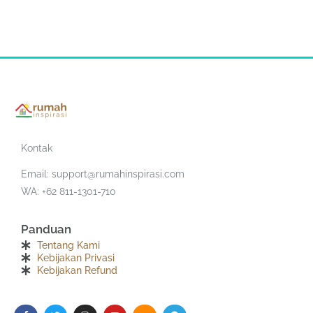
Kontak
Email:
support@rumahinspirasi.com
WA: +62 811-1301-710
Panduan
Tentang Kami
Kebijakan Privasi
Kebijakan Refund
F
T
I
Y
S
T
a
w
n
o
o
e
c
i
s
u
u
l
e
t
t
t
n
e