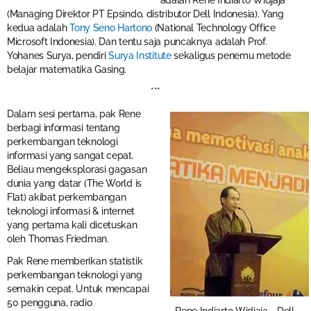
adalah Rene Indiarto Widjaja
(Managing Direktor PT Epsindo, distributor Dell Indonesia). Yang
kedua adalah
Tony Seno Hartono
(National Technology Office
Microsoft Indonesia). Dan tentu saja puncaknya adalah Prof.
Yohanes Surya, pendiri
Surya Institute
sekaligus penemu metode
belajar matematika Gasing.
***
Dalam sesi pertama, pak Rene
berbagi informasi tentang
perkembangan teknologi
informasi yang sangat cepat.
Beliau mengeksplorasi gagasan
dunia yang datar (The World is
Flat) akibat perkembangan
teknologi informasi & internet
yang pertama kali dicetuskan
oleh Thomas Friedman.
Pak Rene memberikan statistik
perkembangan teknologi yang
semakin cepat. Untuk mencapai
50 pengguna, radio