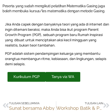
Peserta yang sudah mengikuti pelatihan Matematika Gasing juga
boleh membuka kursus/les matematika dengan metode Gasing.
Jika Anda capek dengan banyaknya teori yang ada di internet dan
ingin ditemani beraksi, maka Anda bisa ikut program Parent
Growth Program (PGP), sebuah program baru Rumah Inspirasi
yang dibuat untuk menciptakan aksi kecil mingguan yang
realistis, bukan teori tambahan.
PGP adalah sistem pendampingan keluarga yang membantu
orangtua membangun ritme, kebiasaan, dan lingkungan, selapis
demi selapis.
Kurikulum PGP
Tanya via WA
Prev
Ne
TULISAN SEBELUMNYA
TULISAN LAIN
Sunat bersama Abby
Workshop Batik & Paix Project