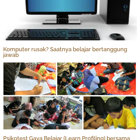
Komputer rusak? Saatnya belajar bertanggung
jawab
Psikotest Gaya Belajar (Learn Profiling) bersama