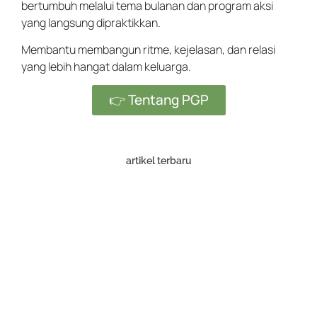
bertumbuh melalui tema bulanan dan program aksi
yang langsung dipraktikkan.
Membantu membangun ritme, kejelasan, dan relasi
yang lebih hangat dalam keluarga.
👉 Tentang PGP
artikel terbaru