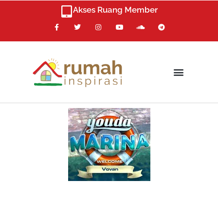
Skip
Akses Ruang Member
to
F
T
I
Y
S
T
content
a
w
n
o
o
e
c
i
s
u
u
l
e
t
t
t
n
e
b
t
a
u
d
g
o
e
g
b
c
r
o
r
r
e
l
a
k
a
o
m
m
u
d