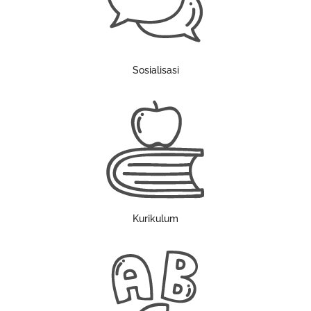
Sosialisasi
Kurikulum