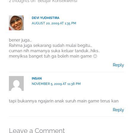
2 thoughts on “Belajar Konsekwensi”
DEVI YUDHISTIRA
AUGUST 20, 2009 AT 1:35 PM
bener juga…
Rahma juga sekarang sudah mulai begitu…
cuman nih mamanya suka keluar tanduk…hiks..
menyiksa banget tuh ga boleh main game 🙂
Reply
INSAN
NOVEMBER 5, 2009 AT 11:38 PM
tapi bukannya ngajarin anak suruh main game terus kan
Reply
Leave a Comment