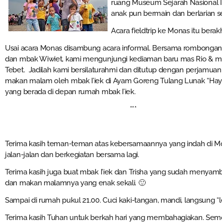
ruang Museum Sejarah Nasional In
anak pun bermain dan berlarian
Acara fieldtrip ke Monas itu berakh
Usai acara Monas disambung acara informal. Bersama rombongan 
dan mbak Wiwiet, kami mengunjungi kediaman baru mas Rio & mba
Tebet. Jadilah kami bersilaturahmi dan ditutup dengan perjamuan 
makan malam oleh mbak I’iek di Ayam Goreng Tulang Lunak “Ha
yang berada di depan rumah mbak I’iek.
***
Terima kasih teman-teman atas kebersamaannya yang indah di Mo
jalan-jalan dan berkegiatan bersama lagi.
Terima kasih juga buat mbak I’iek dan Trisha yang sudah menya
dan makan malamnya yang enak sekali. 🙂
Sampai di rumah pukul 21.00. Cuci kaki-tangan, mandi, langsung “
Terima kasih Tuhan untuk berkah hari yang membahagiakan. Se