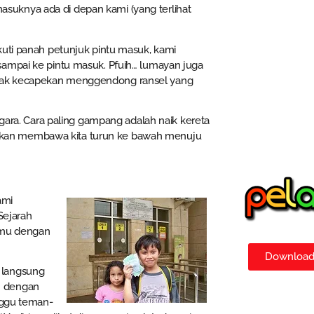
 masuknya ada di depan kami (yang terlihat
kuti panah petunjuk pintu masuk, kami
sampai ke pintu masuk. Pfuih… lumayan juga
mpak kecapekan menggendong ransel yang
egara. Cara paling gampang adalah naik kereta
ni akan membawa kita turun ke bawah menuju
ami
Sejarah
temu dengan
Download 
k langsung
n dengan
ggu teman-