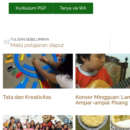
Kurikulum PGP
Tanya via WA
Prev
TULISAN SEBELUMNYA
Mata pelajaran dapur
Tata dan Kreativitas
Konser Mingguan: Lan
Ampar-ampar Pisang