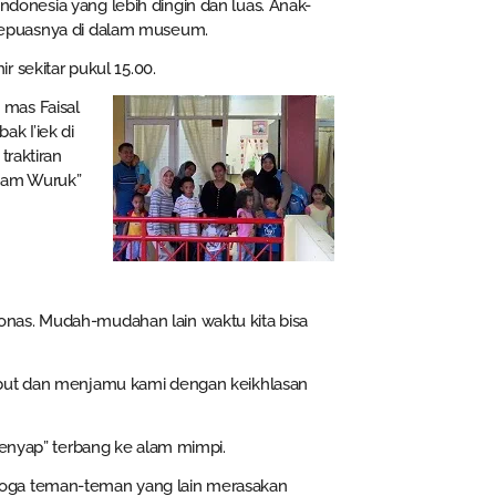
donesia yang lebih dingin dan luas. Anak-
 sepuasnya di dalam museum.
ir sekitar pukul 15.00.
mas Faisal
k I’iek di
traktiran
yam Wuruk”
nas. Mudah-mudahan lain waktu kita bisa
mbut dan menjamu kami dengan keikhlasan
lenyap” terbang ke alam mimpi.
moga teman-teman yang lain merasakan