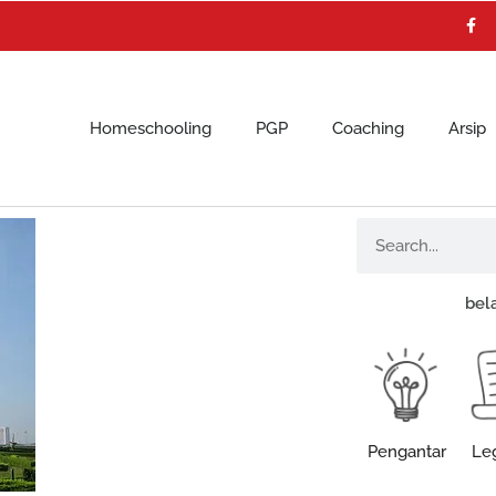
F
a
c
e
b
o
o
k
Homeschooling
PGP
Coaching
Arsip
Search
bel
Pengantar
Leg