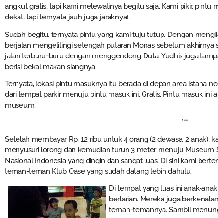
angkut gratis, tapi kami melewatinya begitu saja. Kami pikir, pintu
dekat, tapi ternyata jauh juga jaraknya).
Sudah begitu, ternyata pintu yang kami tuju tutup. Dengan mengi
berjalan mengelilingi setengah putaran Monas sebelum akhirnya 
jalan terburu-buru dengan menggendong Duta. Yudhis juga ta
berisi bekal makan siangnya.
Ternyata, lokasi pintu masuknya itu berada di depan area istana n
dari tempat parkir menuju pintu masuk ini. Gratis. Pintu masuk i
museum.
***
Setelah membayar Rp. 12 ribu untuk 4 orang (2 dewasa, 2 anak), k
menyusuri lorong dan kemudian turun 3 meter menuju Museum 
Nasional Indonesia yang dingin dan sangat luas. Di sini kami ber
teman-teman Klub Oase yang sudah datang lebih dahulu.
Di tempat yang luas ini anak-ana
berlarian. Mereka juga berkenala
teman-temannya. Sambil menun