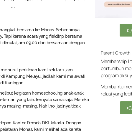
***

 berangkat bersama ke Monas. Sebenarnya
. Tapi karena acara yang fieldtrip bersama
ni dimulai jam 09.00 dan bersamaan dengan
Parent Growth
Membership 1 t
bertumbuh mel
menurut perkiraan kami sekitar 1 jam
program aksi y
ar di Kampung Melayu, jadilah kami melewati
di Kuningan.
Membantu memb
relasi yang leb
 meliput kegiatan homeschooling anak-anak
teman yang lain, ternyata sama saja. Mereka
a masing-masing. Nah lho, jadinya tidak

i depan Kantor Pemda DKI Jakarta. Dengan
 pelataran Monas, kami melihat ada kereta