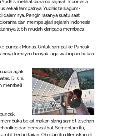
 Yudhis melihat diorama sejarah Indonesia
us sekali tempatnya. Yudhis terkagum-
 dalamnya. Pengin rasanya suatu saat
 diorama dan mempelajari sejarah Indonesia
lihatannya lebih mudah daripada membaca
 ke puncak Monas. Untuk sampai ke Puncak
antriannya lumayan banyak juga walaupun bukan
 cuaca agak
s. Di sini,
an membeli
 puncak
 membuka bekal makan siang sambil lesehan
ooling dan berbagai hal. Sementara itu,
bil berlari-larian. Obrolan itu diteruskan di