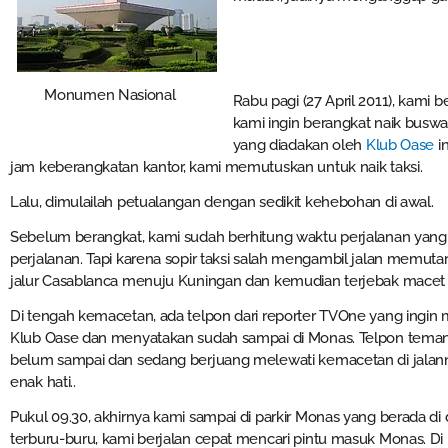
Monumen Nasional
Rabu pagi (27 April 2011), kami
kami ingin berangkat naik busway
yang diadakan oleh
Klub Oase
i
jam keberangkatan kantor, kami memutuskan untuk naik taksi.
Lalu, dimulailah petualangan dengan sedikit kehebohan di awal.
Sebelum berangkat, kami sudah berhitung waktu perjalanan yang 
perjalanan. Tapi karena sopir taksi salah mengambil jalan memut
jalur Casablanca menuju Kuningan dan kemudian terjebak macet 
Di tengah kemacetan, ada telpon dari reporter TVOne yang ingin
Klub Oase dan menyatakan sudah sampai di Monas. Telpon teman-
belum sampai dan sedang berjuang melewati kemacetan di jalanny
enak hati..
Pukul 09.30, akhirnya kami sampai di parkir Monas yang berada d
terburu-buru, kami berjalan cepat mencari pintu masuk Monas. Di