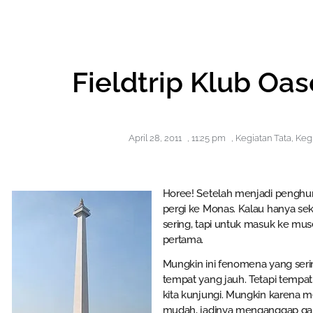
Fieldtrip Klub Oa
April 28, 2011
,
11:25 pm
,
Kegiatan Tata
,
Keg
Horee! Setelah menjadi penghuni 
pergi ke Monas. Kalau hanya se
sering, tapi untuk masuk ke mu
pertama.
Mungkin ini fenomena yang seri
tempat yang jauh. Tetapi tempat 
kita kunjungi. Mungkin karena m
mudah, jadinya menganggap ga