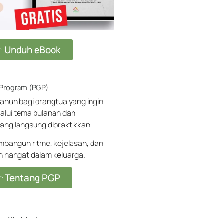
 Unduh eBook
 Program (PGP)
ahun bagi orangtua yang ingin
alui tema bulanan dan
ang langsung dipraktikkan.
angun ritme, kejelasan, dan
ih hangat dalam keluarga.
 Tentang PGP