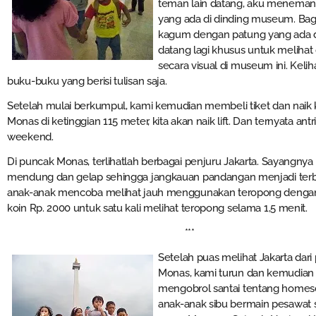
teman lain datang, aku menemani
yang ada di dinding museum. Bag
kagum dengan patung yang ada di
datang lagi khusus untuk melihat
secara visual di museum ini. Ke
buku-buku yang berisi tulisan saja.
Setelah mulai berkumpul, kami kemudian membeli tiket dan naik
Monas di ketinggian 115 meter, kita akan naik lift. Dan ternyata 
weekend.
Di puncak Monas, terlihatlah berbagai penjuru Jakarta. Sayangnya
mendung dan gelap sehingga jangkauan pandangan menjadi terbata
anak-anak mencoba melihat jauh menggunakan teropong deng
koin Rp. 2000 untuk satu kali melihat teropong selama 1,5 menit.
***
Setelah puas melihat Jakarta dari
Monas, kami turun dan kemudian
mengobrol santai tentang homesch
anak-anak sibu bermain pesawat sam