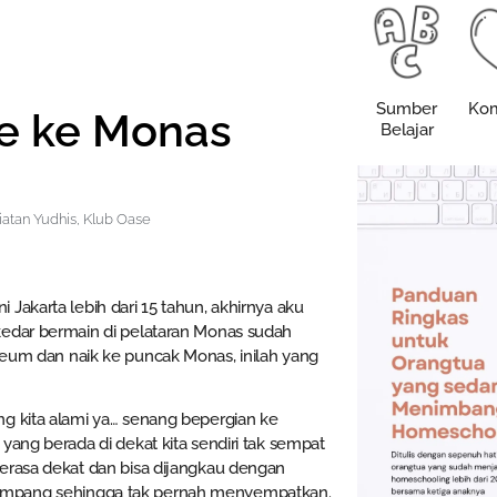
Sumber
Kom
se ke Monas
Belajar
iatan Yudhis
,
Klub Oase
Jakarta lebih dari 15 tahun, akhirnya aku
kedar bermain di pelataran Monas sudah
seum dan naik ke puncak Monas, inilah yang
ng kita alami ya… senang bepergian ke
yang berada di dekat kita sendiri tak sempat
erasa dekat dan bisa dijangkau dengan
mpang sehingga tak pernah menyempatkan.