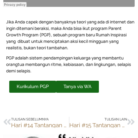
Jika Anda capek dengan banyaknya teori yang ada di internet dan
ingin ditemani beraksi, maka Anda bisa ikut program Parent
Growth Program (PGP), sebuah program baru Rumah Inspirasi
yang dibuat untuk menciptakan aksi kecil mingguan yang
realistis, bukan teori tambahan.
PGP adalah sistem pendampingan keluarga yang membantu
orangtua membangun ritme, kebiasaan, dan lingkungan, selapis
demi selapis.
Kurikulum PGP
Tanya via WA
Prev
Ne
TULISAN SEBELUMNYA
TULISAN LAIN
Hari #14 Tantangan Klub Oase
Hari #15 Tantangan Klub Oase