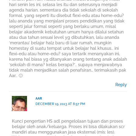
hari senin les ini, selasa les itu dan seterusnya menjadi
agenda harian. sementara dia tidak sekolah di sekolah
formal. yang seperti itu disebut flexi-edu atau home-edu?
lalu ananda yang menjalani proses pendidikan yang tidak
seperti jalur formal seperti yang berlaku umum, misal
belajar akademik kebutuhan umum hanya dilalui setahun
atau dua tahun sesuai level yg dibutuhkan, lalu ananda
‘merantau’ belajar hal2 baru di luar rumah, mungkin
homestay di suatu tempat untuk belajar hal khusus.. ini
flexi-edu atau home-edu? saya tertarik menanyakan ini,
karena hal biasa yg ditanyakan orang tentang anak adalah
‘sekolah di mana? kelas berapa?’.. supaya menjawabnya
tidak malah menjadikan salah penafsiran… terimakasih pak
Aar.. 🙂
Reply
AAR
DECEMBER 19, 2013 AT 8:57 PM
Kunci pengertian HS adl pengelolaan tujuan dan proses
belajar oleh anak/keluarga. Proses ini bisa dilakukan scr
mandiri atau menggunakan jasa eksternal (mis: les).