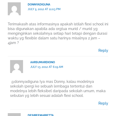
DONNYADIGUNA
JULY 5, 2012 AT 11:03 PM
Terimakasih atas informasinya apakah istilah flexi school ini
bisa digunakan apabila ada orgtua murid / murid yg
menginginkan sekolahnya setiap hari tetapi dengan durasi
waktu yg flexible dalam satu harinya misalnya 2 jam –
4jam ?
Reply
AARSUMARDIONO
JULY 13, 2012 AT 6:19 AM
@donnyadiguna Iya mas Donny, kalau modelnya
sekolah (pergi ke sebuah lembaga tertentu) dan
modelnya lebih fleksibel daripada sekolah umum, maka
sebutan yg lebih sesuai adalah flexi school.
Reply
DESIREEMARIETTA