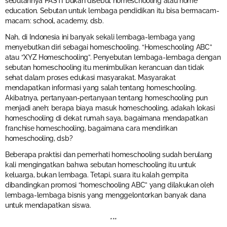
sebutannya PASTI bukan disebut homeschooling atau home
education. Sebutan untuk lembaga pendidikan itu bisa bermacam-
macam: school, academy, dsb.
Nah, di Indonesia ini banyak sekali lembaga-lembaga yang
menyebutkan diri sebagai homeschooling. “Homeschooling ABC”
atau “XYZ Homeschooling”. Penyebutan lembaga-lembaga dengan
sebutan homeschooling itu menimbulkan kerancuan dan tidak
sehat dalam proses edukasi masyarakat. Masyarakat
mendapatkan informasi yang salah tentang homeschooling.
Akibatnya, pertanyaan-pertanyaan tentang homeschooling pun
menjadi aneh: berapa biaya masuk homeschooling, adakah lokasi
homeschooling di dekat rumah saya, bagaimana mendapatkan
franchise homeschooling, bagaimana cara mendirikan
homeschooling, dsb?
Beberapa praktisi dan pemerhati homeschooling sudah berulang
kali mengingatkan bahwa sebutan homeschooling itu untuk
keluarga, bukan lembaga. Tetapi, suara itu kalah gempita
dibandingkan promosi “homeschooling ABC” yang dilakukan oleh
lembaga-lembaga bisnis yang menggelontorkan banyak dana
untuk mendapatkan siswa.
***