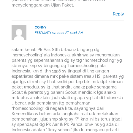
menyelenggarakan Ujian Paket.
Reply
CONNY
FEBRUARY 17, 2020 AT 12:16 AM
salam kenal, Pk Aar. Stlh brtaun2 bingung dg
‘homeschooling’ ala Indonesia, akhirnya sy menemukan
parents yg sepemahaman dg sy ttg “homeschooling” yg
sbnrnya. knp sy bingung dg ‘homeschooling’ ala
Indonesia, krn di thn 1996 sy tinggal di lingkungan
expatriates dimana mrk pake sistem (real) HS. parents yg
ajar lgs di rmh. sy lihat sndiri per brp bln mrk dpt kiriman
paket (modul). sy jg lihat sndiri, anak2 pake seragama
Scout & parents yg paham Scout mendidik lgs anak2
mrk plus anak2 lain. jauh skali dg apa yg liat di Indonesia
… benar, ada pembiaran ttg pemahaman
“homeschooling” di negara kita, sayangnya dari
Kemendiknas belum ada langkah2 real utk melakukan
pembenahan. jujur, smp skrg sy “?” knp ini bs terus trjadi.
sy spendapat dg Pk Aar & Pk Panca, bhw hs yg ada di
Indonesia adalah “flexy school” jika kt mengacu pd arti