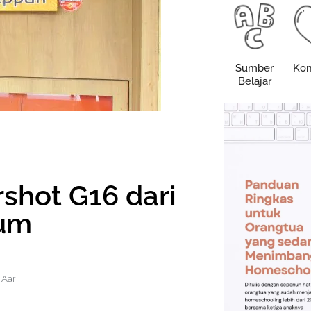
Sumber
Kom
Belajar
shot G16 dari
num
Aar