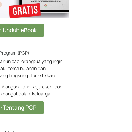
 Unduh eBook
 Program (PGP)
ahun bagi orangtua yang ingin
alui tema bulanan dan
ang langsung dipraktikkan.
angun ritme, kejelasan, dan
ih hangat dalam keluarga.
 Tentang PGP