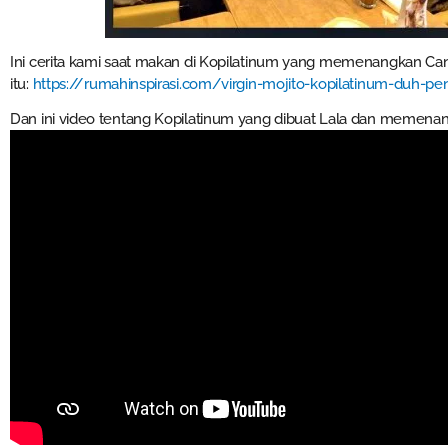
Ini cerita kami saat makan di Kopilatinum yang memenangkan C
itu:
https://rumahinspirasi.com/virgin-mojito-kopilatinum-duh-pen
Dan ini video tentang Kopilatinum yang dibuat Lala dan memenan