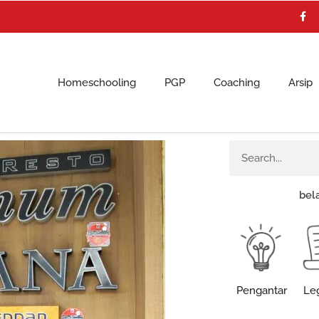
F
a
c
e
b
o
o
k
Homeschooling
PGP
Coaching
Arsip
Search
bel
Pengantar
Leg