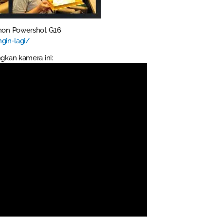
anon Powershot G16
gin-lagi/
gkan kamera ini: