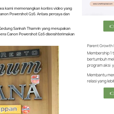
 bahwa kami memenangkan kontes video yang
Canon Powershot G16. Antara percaya dan

di Gedung Sarinah Thamrin yang merupakan
amera Canon Powershot G16 diserahterimakan
Parent Growth
Membership 1 t
bertumbuh mel
program aksi y
Membantu memb
relasi yang leb
