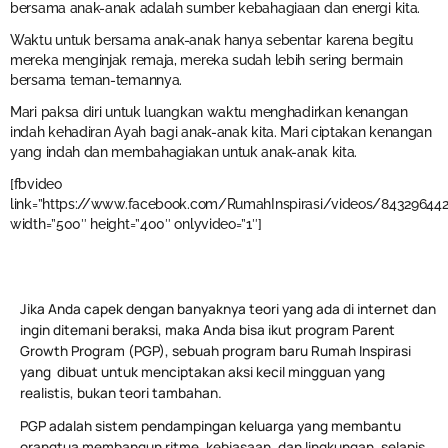
bersama anak-anak adalah sumber kebahagiaan dan energi kita.
Waktu untuk bersama anak-anak hanya sebentar karena begitu
mereka menginjak remaja, mereka sudah lebih sering bermain
bersama teman-temannya.
Mari paksa diri untuk luangkan waktu menghadirkan kenangan
indah kehadiran Ayah bagi anak-anak kita. Mari ciptakan kenangan
yang indah dan membahagiakan untuk anak-anak kita.
[fbvideo
link=”https://www.facebook.com/RumahInspirasi/videos/84329644
width=”500″ height=”400″ onlyvideo=”1″]
Jika Anda capek dengan banyaknya teori yang ada di internet dan
ingin ditemani beraksi, maka Anda bisa ikut program Parent
Growth Program (PGP), sebuah program baru Rumah Inspirasi
yang dibuat untuk menciptakan aksi kecil mingguan yang
realistis, bukan teori tambahan.
PGP adalah sistem pendampingan keluarga yang membantu
orangtua membangun ritme, kebiasaan, dan lingkungan, selapis